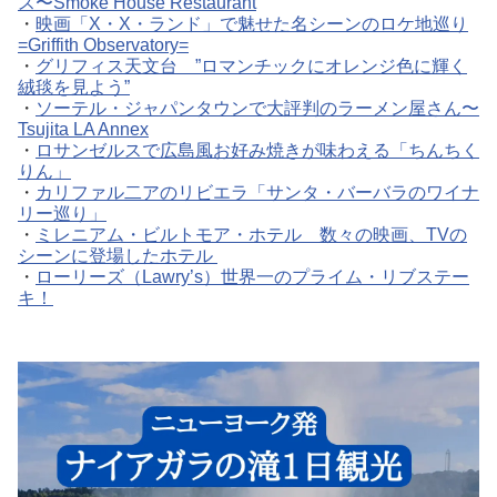
ス〜Smoke House Restaurant
・
映画「X・X・ランド」で魅せた名シーンのロケ地巡り
=Griffith Observatory=
・
グリフィス天文台 ”ロマンチックにオレンジ色に輝く
絨毯を見よう”
・
ソーテル・ジャパンタウンで大評判のラーメン屋さん〜
Tsujita LA Annex
・
ロサンゼルスで広島風お好み焼きが味わえる「ちんちく
りん」
・
カリファル二アのリビエラ「サンタ・バーバラのワイナ
リー巡り」
・
ミレニアム・ビルトモア・ホテル 数々の映画、TVの
シーンに登場したホテル
・
ローリーズ（Lawry’s）世界一のプライム・リブステー
キ！