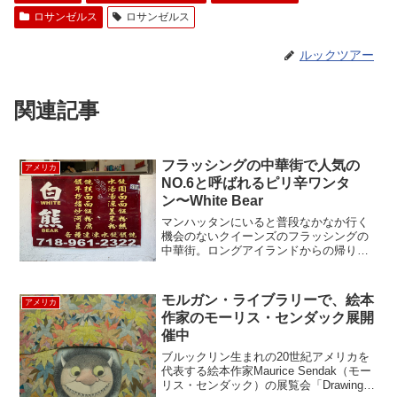
ロサンゼルス
ロサンゼルス
ルックツアー
関連記事
フラッシングの中華街で人気の
アメリカ
NO.6と呼ばれるピリ辛ワンタ
ン〜White Bear
マンハッタンにいると普段なかなか行く
機会のないクイーンズのフラッシングの
中華街。ロングアイランドからの帰り
道、いつもとは違う路線に乗って、フラ
ッシングで途中下車することにしまし
た。お目当ては、私の友人が、ブルック
モルガン・ライブラリーで、絵本
アメリカ
リンからわざわざフラッシング...
作家のモーリス・センダック展開
催中
ブルックリン生まれの20世紀アメリカを
代表する絵本作家Maurice Sendak（モー
リス・センダック）の展覧会「Drawing