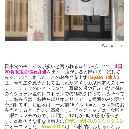
2020.02.10
日本食のチョイスが多いと言われるロサンゼルスで、
1日
20食限定の懐石弁当
を出すお店があると聞いて、試して
みることにしました。このお弁当を出す
Hayato（隼人）
は、寿司屋の息子として生まれたアメリカ系日本人のオー
ナー・シェフのレストランで、豪龍久保や石かわなど都内
のミシュラン星のレストランでの経験を持っているそうで
す。お弁当は、お持ち帰りオンリーで、１種類のみの完全
予約制です。お値段は、一人前46ドル+taxと、ランチのお
弁当とすると、だいぶ高級です。ピックアップは、金曜と
土曜のランチのみで、時間は、12時か1時30分を選べま
す。高級そうな和な店構えの
ロサンゼルスのダウンタウン
にオープンした、
Row DTLA
は、個性的なおしゃれなお