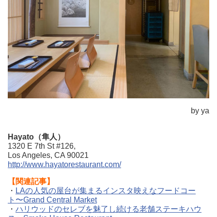
by ya
Hayato（隼人）
1320 E 7th St #126,
Los Angeles, CA 90021
http://www.hayatorestaurant.com/
【関連記事】
・
LAの人気の屋台が集まるインスタ映えなフードコー
ト〜Grand Central Market
・
ハリウッドのセレブを魅了し続ける老舗ステーキハウ