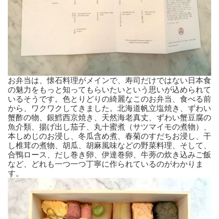
お弁当は、懐石料理がメインで、寿司だけではない日本食
の魅力をもっと知ってもらいたいという思いが込められて
いるそうです。色とりどりの綺麗なこのお弁当、食べる前
から、ワクワクしてきました。北海道帆立塩焼き、ずわい
蟹酢の物、銀鱈西京焼き、天然海老真丈、ずわい蟹豆腐の
魚介類、揚げ出し茄子、丸十蜜煮（サツマイモの煮物）、
本しめじのお浸し、冬瓜含め煮、春菊のすだちお浸し、干
し椎茸の煮物、胡瓜、胡麻風味などの野菜料理、そして、
合鴨ロース、だし巻き卵、伊達巻卵、牛蒡の炊き込みご飯
など、どれも一つ一つ丁寧に作られているのがわかりま
す。