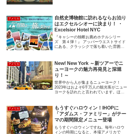
the Curtain: Maurice Sendak’s Designs
for Opera and Ba...
自然史博物館に訪れるならお泊り
アメリカ
はエクセルシオーに決まり！ ・
Excelsior Hotel NYC
『キャシーの独断お薦めホテルシリー
ズ 第４弾！』 アッパーウエストサイド
にある、クラッシクで落ち着いた雰囲気
のホテル"Excelsior Hotel NYC" のご紹
介です。最寄駅は８１丁目のＢかＣから
５０歩！目の前が自然史博物館、そして
New! New York ～新ツアーでニ
アメリカ
セ...
ューヨークの魅力再発見と深堀
り！～
世界中から人が集まるニューヨーク！
2023年はおよそ6千万人の観光客がニュー
ヨークを訪れたと言われています。ほぼ
コロナ前訪問者数に戻りつつあります。
ニューヨークは常にエネルギッシュで進
化していますよね。ルックアメリカンツ
もうすぐハロウィン！IHOPに
アメリカ
アーでもニューヨーク...
「アダムス・ファミリー」がテー
マの期間限定メニュー登場
もうすぐハロウィンですね。毎年ハロウ
ィンの時期になると、本場アメリカで