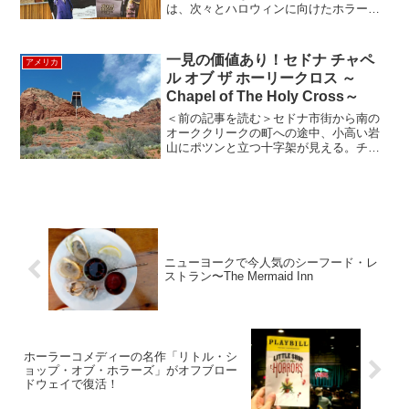
は、次々とハロウィンに向けたホラー映
画が公開になります。その中で、私が一
番楽しみにしているのが、今週、公開の
ホラーコメディ「The Addams
一見の価値あり！セドナ チャペ
アメリカ
Family（アダムス・...
ル オブ ザ ホーリークロス ～
Chapel of The Holy Cross～
＜前の記事を読む＞セドナ市街から南の
オーククリークの町への途中、小高い岩
山にポツンと立つ十字架が見える。チャ
ペルオブザホーリークロス。フランク･ロ
イド･ライトの弟子だったマルガレット･
スタウドがデザインした、レッドロック
の上に建てられたモダ...
ニューヨークで今人気のシーフード・レ
ストラン〜The Mermaid Inn
ホーラーコメディーの名作「リトル・シ
ョップ・オブ・ホラーズ」がオフブロー
ドウェイで復活！