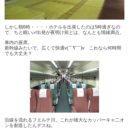
しかし朝6時・・・・ホテルを出発したのは5時過ぎなの
で、ちと眠い
出発が夜明け前とは、なんとも情緒満点。
車内の座席。
新幹線みたいで、広くて快適v(￣∇￣)v これなら何時間
でも大丈夫？
沿線を流れるフエルテ川。これが雄大なカッパーキャ二オ
ンを創造したんデスね。