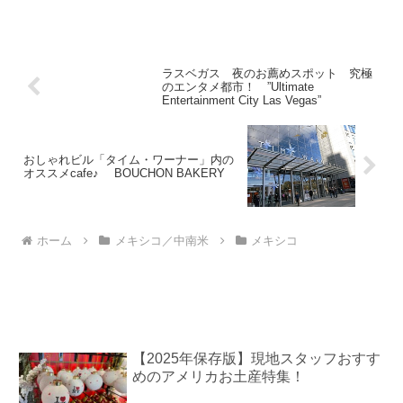
もお馴染み、鉄道マニアには大人気の路
線です！ 前回のブログ【デュランゴ・
シルバートン狭軌鉄道の旅。その1】でデ
ュランゴの駅...
ラスベガス 夜のお薦めスポット 究極
のエンタメ都市！ ”Ultimate
Entertainment City Las Vegas”
おしゃれビル「タイム・ワーナー」内の
オススメcafe♪ BOUCHON BAKERY
ホーム
メキシコ／中南米
メキシコ
【2025年保存版】現地スタッフおすす
めのアメリカお土産特集！