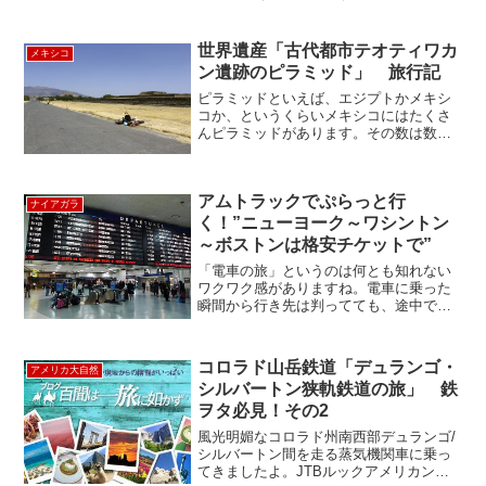
はカンクン、アカプルコ、グアナファト
にロスカボス、カリフォルニアからなら
ティファナも身近です。最近は観光だけ
世界遺産「古代都市テオティワカ
メキシコ
でなく、アメリカ...
ン遺跡のピラミッド」 旅行記
ピラミッドといえば、エジプトかメキシ
コか、というくらいメキシコにはたくさ
んピラミッドがあります。その数は数
百、数千とも言われ・・・さらに驚くべ
きことにまだ発掘されていない遺跡が1万
以上！もあるといわれているのです。い
アムトラックでぷらっと行
やー本当すごい国ですねメ...
ナイアガラ
く！”ニューヨーク～ワシントン
～ボストンは格安チケットで”
「電車の旅」というのは何とも知れない
ワクワク感がありますね。電車に乗った
瞬間から行き先は判ってても、途中でど
んな街を通るんだろうとか、どんな駅が
あるんだろうとか、どんな駅弁（アメリ
カには無いですが）を食べられるんだろ
コロラド山岳鉄道「デュランゴ・
アメリカ大自然
うとか考えただけで楽しく...
シルバートン狭軌鉄道の旅」 鉄
ヲタ必見！その2
風光明媚なコロラド州南西部デュランゴ/
シルバートン間を走る蒸気機関車に乗っ
てきましたよ。JTBルックアメリカンで