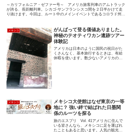
～カリフォルニア・ゼファー号～ アメリカ旅客列車のアムトラック
が誇る、長距離列車。シカゴ-サンフランシスコ間を２日半かけて走
り抜けます。今回は、ルート中のメインイベントであるコロラド州の
ロッキー山脈区間（デンバー/グランドジャンクション）に...
がんばって登る価値ありました。
メキシコ
神秘のテオティワカン遺跡ツアー
体験記
アメリカは日本のように国民の祝日がた
くさんなく、基本旅行するときは、有給
休暇を使います。数少ないアメリカの大
型連休のひとつがサンクス・ギビング
で、自分の勤務先はラッキーなことに4連
休となりました。メキシコ在住の友人か
ら遊びに来てとお声がかか...
メキシコ大使館はなぜ東京の一等
メキシコ
地に？ 強い絆で結ばれた日墨関
係のルーツを探る
旅のエスプリ Vol. 41アメリカに住んで
いる皆さんなら、メキシコに足を運ばれ
たこともあると思います。人気の観光地