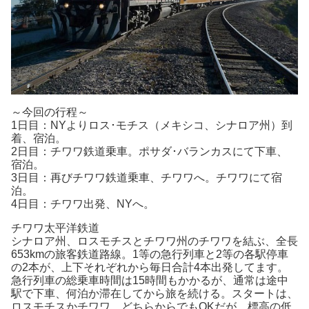
～今回の行程～
1日目：NYよりロス･モチス（メキシコ、シナロア州）到
着、宿泊。
2日目：チワワ鉄道乗車。ポサダ･バランカスにて下車、
宿泊。
3日目：再びチワワ鉄道乗車、チワワへ。チワワにて宿
泊。
4日目：チワワ出発、NYへ。
チワワ太平洋鉄道
シナロア州、ロスモチスとチワワ州のチワワを結ぶ、全長
653kmの旅客鉄道路線。1等の急行列車と2等の各駅停車
の2本が、上下それぞれから毎日合計4本出発してます。
急行列車の総乗車時間は15時間もかかるが、通常は途中
駅で下車、何泊か滞在してから旅を続ける。スタートは、
ロスモチスかチワワ、どちらからでもOKだが、標高の低