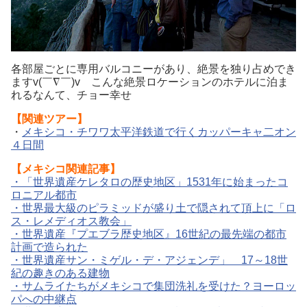
各部屋ごとに専用バルコニーがあり、絶景を独り占めでき
ますv(￣∇￣)v こんな絶景ロケーションのホテルに泊ま
れるなんて、チョー幸せ
【関連ツアー】
・
メキシコ・チワワ太平洋鉄道で行くカッパーキャ二オン
４日間
【メキシコ関連記事】
・
「世界遺産ケレタロの歴史地区」1531年に始まったコ
ロニアル都市
・
世界最大級のピラミッドが盛り土で隠されて頂上に「ロ
ス・レメディオス教会」
・
世界遺産『プエブラ歴史地区』16世紀の最先端の都市
計画で造られた
・
世界遺産サン・ミゲル・デ・アジェンデ」 17～18世
紀の趣きのある建物
・
サムライたちがメキシコで集団洗礼を受けた？ヨーロッ
パへの中継点