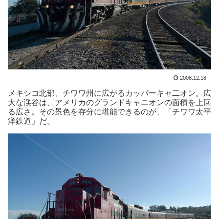
2008.12.18
メキシコ北部、チワワ州に広がるカッパーキャ二オン。広
大な渓谷は、アメリカのグランドキャニオンの面積を上回
る広さ。その景色を存分に堪能できるのが、「チワワ太平
洋鉄道」だ。