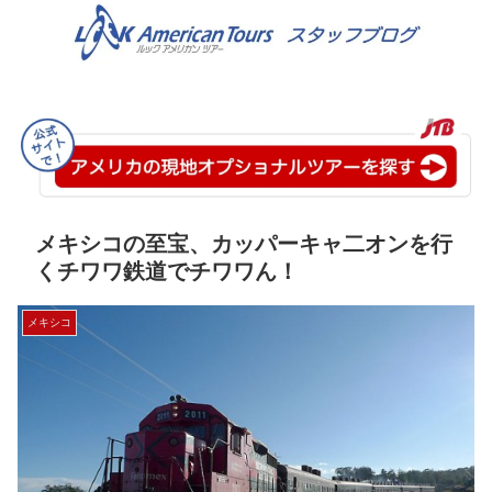
メキシコの至宝、カッパーキャ二オンを行
くチワワ鉄道でチワワん！
メキシコ