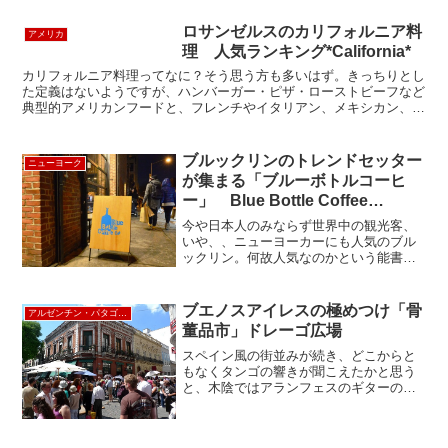
ロサンゼルスのカリフォルニア料
アメリカ
理 人気ランキング*California*
カリフォルニア料理ってなに？そう思う方も多いはず。きっちりとし
た定義はないようですが、ハンバーガー・ピザ・ローストビーフなど
典型的アメリカンフードと、フレンチやイタリアン、メキシカン、ア
ジアなど多国籍料理がフュージョンした創作的料理のことを...
ブルックリンのトレンドセッター
ニューヨーク
が集まる「ブルーボトルコーヒ
ー」 Blue Bottle Coffee
Brooklyn
今や日本人のみならず世界中の観光客、
いや、、ニューヨーカーにも人気のブル
ックリン。何故人気なのかという能書き
は多々あれど、やはり実際に行ってみな
いとその人気の秘密はわかりませんね。
さて、今回は「コーヒー業界のアップ
ブエノスアイレスの極めつけ「骨
アルゼンチン・パタゴニア
ル！」とも持てはやされてい...
董品市」ドレーゴ広場
スペイン風の街並みが続き、どこからと
もなくタンゴの響きが聞こえたかと思う
と、木陰ではアランフェスのギターの音
が聞こえて来るのが、ここドレーゴ広場
だ。雑然とした街並みのように見える
が、建物が絶妙に朽ちかけているところ