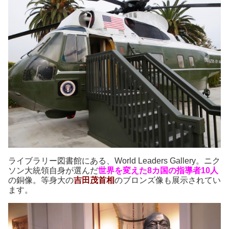
ライブラリー図書館にある、World Leaders Gallery。ニク
ソン大統領自身が選んだ
世界を変えた8カ国の指導者
10人
の銅像。等身大の
吉田茂首相
のブロンズ像も展示されてい
ます。