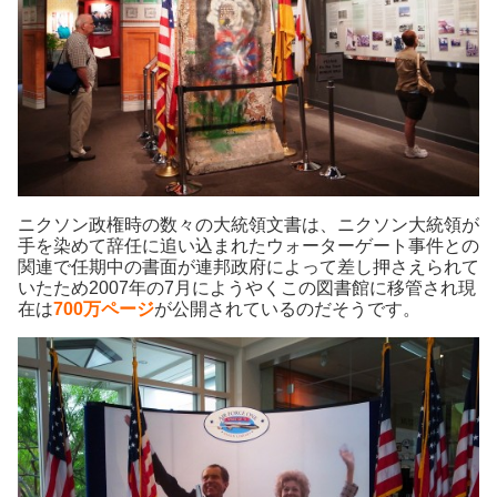
ニクソン政権時の数々の大統領文書は、ニクソン大統領が
手を染めて辞任に追い込まれたウォーターゲート事件との
関連で任期中の書面が連邦政府によって差し押さえられて
いたため2007年の7月にようやくこの図書館に移管され現
在は
700万ページ
が公開されているのだそうです。