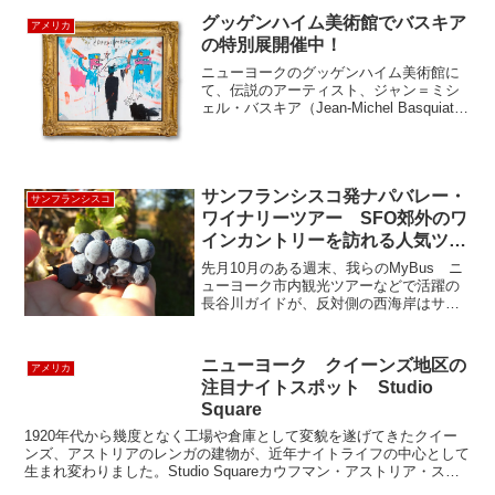
グッゲンハイム美術館でバスキア
アメリカ
の特別展開催中！
ニューヨークのグッゲンハイム美術館に
て、伝説のアーティスト、ジャン＝ミシ
ェル・バスキア（Jean-Michel Basquiat）
の特別展「Basquiat’s “Defacement”: The
Untold Story」が開催中です。バ...
サンフランシスコ発ナパバレー・
サンフランシスコ
ワイナリーツアー SFO郊外のワ
インカントリーを訪れる人気ツア
ー その①
先月10月のある週末、我らのMyBus ニ
ューヨーク市内観光ツアーなどで活躍の
長谷川ガイドが、反対側の西海岸はサン
フランシスコの小旅行へ。おいしいワイ
ンに対する情熱が伝わってくる、ナパ・
バレー ワイナリーツアーのリポートが
ニューヨーク クイーンズ地区の
アメリカ
届きましたので皆様...
注目ナイトスポット Studio
Square
1920年代から幾度となく工場や倉庫として変貌を遂げてきたクイー
ンズ、アストリアのレンガの建物が、近年ナイトライフの中心として
生まれ変わりました。Studio Squareカウフマン・アストリア・スタ
ジオ（Kaufman Astoria S...