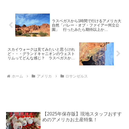
が赴きがあってなんとも言え...
ラスベガスから1時間で行けるアメリカ大
自然「バレー・オブ・ファイアー州立公
園」 行ったみたら期待以上か
も! ”Valley of Fire”
スカイウォークは見てみたいと思うけれ
ど・・・グランドキャニオンのウェスト
リムってどんな感じ？ ラスベガスから
一番近いグランドキャニオン
ホーム
アメリカ
ロサンゼルス
【2025年保存版】現地スタッフおすす
めのアメリカお土産特集！