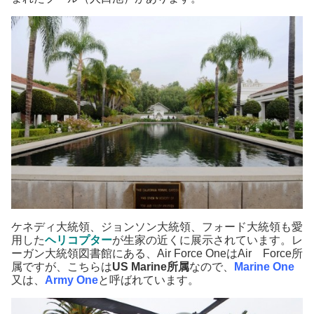
ケネディ大統領、ジョンソン大統領、フォード大統領も愛
用した
ヘリコプター
が生家の近くに展示されています。レ
ーガン大統領図書館にある、Air Force OneはAir Force所
属ですが、こちらは
US Marine所属
なので、
Marine One
又は、
Army One
と呼ばれています。