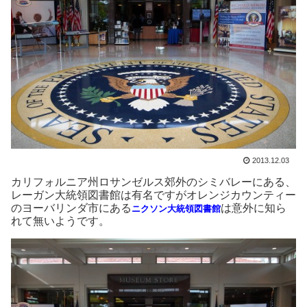
2013.12.03
カリフォルニア州ロサンゼルス郊外のシミバレーにある、
レーガン大統領図書館は有名ですがオレンジカウンティー
のヨーバリンダ市にある
は意外に知ら
ニクソン大統領図書館
れて無いようです。