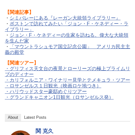
【関連記事】
・
シミバレーにある『レーガン大統領ライブラリー』
・
ボストンで訪れてみたい「ジョン・F・ケネディー・ラ
イブラリー」
・
ジョン・F・ケネディーの生家を訪ねる。偉大な大統領
を生んだ家
・
「マウントラシュモア国立記念公園」 アメリカ民主主
義の殿堂
【
関連ツアー】
・グリフィス天文台の夜景とローリーズの極上プライムリ
ブのディナー
・カリフォルニア・ワイナリー見学とテメキュラ・ツアー
・ロサンゼルス１日観光（映画ロケ地つき）
・ハリウッドスター豪邸めぐりツアー
・グランドキャニオン1日観光（ロサンゼルス発）
About
Latest Posts
関 克久