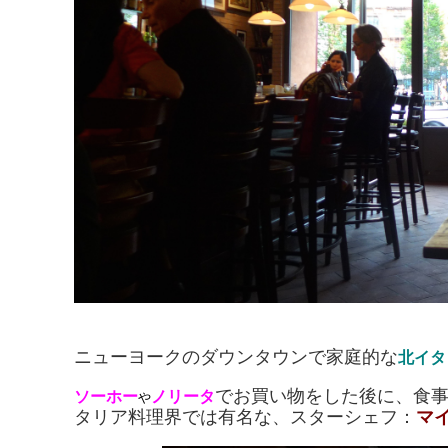
ニューヨークのダウンタウンで家庭的な
北イタ
でお買い物をした後に、食
ソーホー
ノリータ
や
タリア料理界では有名な、スターシェフ：
マ