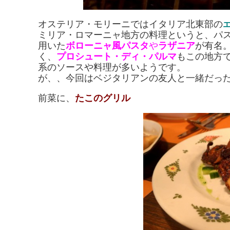
オステリア・モリーニではイタリア北東部の
ミリア・ロマーニャ地方の料理というと、パ
用いた
ボローニャ風パスタ
や
ラザニア
が有名
く、
プロシュート・ディ・パルマ
もこの地方
系のソースや料理が多いようです。
が、、今回はベジタリアンの友人と一緒だっ
前菜に、
たこのグリル