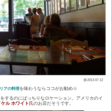
2013.07.12
を味わうならココがお勧め☆
リアの料理
事をするのにばっちりなロケーション。アメリカのイ
イケル ホワイト
氏
のお店だそうです。