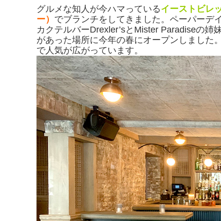
グルメな知人が今ハマっている
イーストビレ
ー）
でブランチをしてきました。ペーパーデ
カクテルバーDrexler’sとMister Para
があった場所に今年の春にオープンしました
で人気が広がっています。