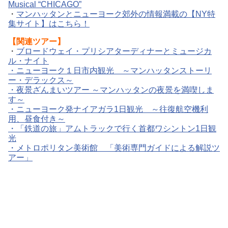
Musical “CHICAGO”
・
マンハッタンとニューヨーク郊外の情報満載の【NY特
集サイト】はこちら！
【関連ツアー】
・
ブロードウェイ・プリシアターディナーとミュージカ
ル・ナイト
・
ニューヨーク１日市内観光 ～マンハッタンストーリ
ー・デラックス～
・
夜景ざんまいツアー ～マンハッタンの夜景を満喫しま
す～
・
ニューヨーク発ナイアガラ1日観光 ～往復航空機利
用、昼食付き～
・
「鉄道の旅」アムトラックで行く首都ワシントン1日観
光
・
メトロポリタン美術館 「美術専門ガイドによる解説ツ
アー」