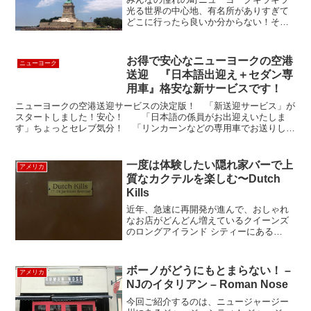
光る世界の中心地、有名所がありすぎて
どこに行ったら良いか分からない！そん
なあなたに必見のツアーです！でもニュ
ーヨークには地下鉄もあるし、マップが
あれば一人で観光地に行けちゃうんじゃ
お得で安心なニューヨークの空港
ニューヨーク
ないの～？なんて皆さん思...
送迎 『日本語出迎え＋セダン専
用車』格安な新サービスです！
ニューヨークの空港送迎サービスの決定版！ 「新送迎サービス」が
スタートしました！安心！ 「日本語の係員がお出迎えいたしま
す」ちょっとセレブ気分！ 「リンカーンなどの専用車でお送りしま
す」お得な料金！ 「1台$125~ と大変お得です」 そ...
一度は体験したい隠れ家バーで上
アメリカ
質なカクテルを楽しむ〜Dutch
Kills
近年、急速に再開発が進んで、おしゃれ
なお店がどんどん増えているクイーンズ
のロングアイランド シティーにある
Dutch Kills（ダッチ・キルズ）は、大き
な看板もなく、知る人ぞ知る隠れ家的な
バーです。お店の名前は、茶色い鉄の扉
ボーノがどうにもとまらない！ –
アメリカ
に、小さく書い...
NJのイタリアン – Roman Nose
今回ご紹介するのは、ニュージャージー