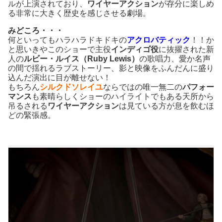
ルが上演されており、
ワイヤーアクション
が存分に楽しめ
る非常に大きく歴史を感じさせる劇場。
みどころ・・・
何といってもハラハラドキドキの
アクロバティック
！！か
と思いきやこのショーで主役
インディゴ役
に抜擢された新
人の
ルビー・ルイス（Ruby Lewis）
の歌唱力、愛か名声
の間で揺れるラブストーリー、影と映像をふんだんに盛り
込んだ演出に目が離せない！
もちろん
シルクドソレイユ
ならではの唯一無二の
パフォー
マンス
も素晴らしくショーのハイライトでもある天所から
吊るされる
ワイヤーアクション
は見ている方が息を飲むほ
どの緊張感。