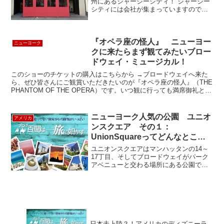
州にあるジャージーシティ！ ジャージー
シティには会社が集まっていますので、
おいしい食事どころもたくさんありま
す。大のタイ料理好きの私ですが、実は
イタリアンも大好きです。もともとイタ
リアから来た家族が始めた...
『オペラ座の怪人』 ニューヨー
ニューヨーク
クに来たらまず観てみたいブロー
ドウェイ・ミュージカル！
このショーのチケットの購入はこちらから →ブロードウェイへ来た
ら、ぜひ皆さんにご観賞いただきたいのが『オペラ座の怪人』（THE
PHANTOM OF THE OPERA）です。いつ観に行っても満席御礼とい
う、ズバ抜けた人気の秘密をここでいく...
ニューヨーク人気の公園 ユニオ
アメリカ
ンスクエア その１：
UnionSquareってどんなとこ
ろ？
ユニオンスクエアはマンハッタンの14～
17丁目、そしてブロードウェイがパーク
アベニューと交わる場所にある公園で
す。数十年前は浮浪者がたむろするよう
な公園でしたが、1976年から続くグリー
ンマーケットの開催や、市長のマフィア
一掃政策の努力のお...
日本未上陸？！アメリカのディズニーラ