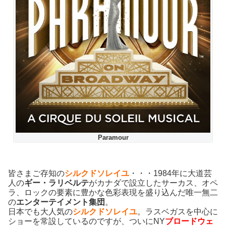
Paramour
皆さまご存知の
シルクドソレイユ
・・・1984年に大道芸
人の
ギー・ラリベルテ
がカナダで設立したサーカス、オペ
ラ、ロックの要素に豊かな色彩表現を盛り込んだ唯一無二
の
エンターテイメント集団
。
日本でも大人気の
シルクドソレイユ
。ラスベガスを中心に
ショーを常設しているのですが、ついにNY
ブロードウェ