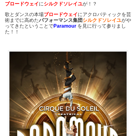
ブロードウェイ
に
シルクドソレイユ
が！？
歌とダンスの本場
ブロードウェイ
にアクロバティックを芸
術までに高めた
パフォーマンス集団
シルクドソレイユ
がや
ってきたということで
Paramour
を見に行って参りまし
た！！