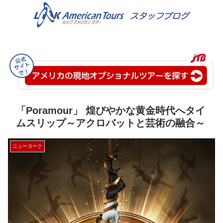
「Poramour」 煌びやかな黄金時代へタイ
ムスリップ～アクロバットと芸術の融合～
ニューヨーク