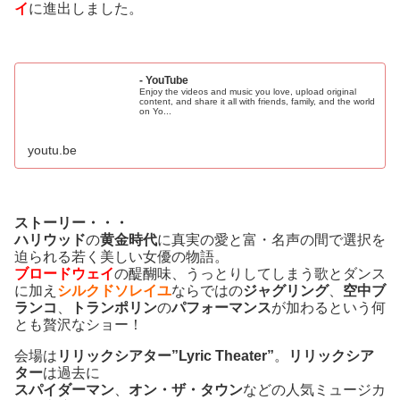
イ
に進出しました。
- YouTube
Enjoy the videos and music you love, upload original
content, and share it all with friends, family, and the world
on Yo...
youtu.be
ストーリー・・・
ハリウッド
の
黄金時代
に真実の愛と富・名声の間で選択を
迫られる若く美しい女優の物語。
ブロードウェイ
の醍醐味、うっとりしてしまう歌とダンス
に加え
シルクドソレイユ
ならではの
ジャグリング
、
空中ブ
ランコ
、
トランポリン
の
パフォーマンス
が加わるという何
とも贅沢なショー！
会場は
リリックシアター”Lyric Theater”
。
リリックシア
ター
は過去に
スパイダーマン
、
オン・ザ・タウン
などの人気ミュージカ