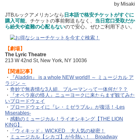
by Misaki
JTBルックアメリカンなら
日本語で格安チケットがすぐに
購入可能
。チケットの事前郵送もなく、
当日窓口受取だか
ら紛失や盗難の心配もない
ので安心。ぜひご利用下さい。
【劇場】
The Lyric Theatre
213 W 42nd St, New York, NY 10036
【関連記事】
・
『Aladdin』 is a whole NEW world!! ～ ミュージカル ア
ラジン ～
・
奇妙で無表情な3人組、ブルーマンって一体何だ？？
・
『オペラ座の怪人』ニューヨークに来たらまず観てみた
いブロードウェイ
・
ブロードウェイに『レ・ミゼラブル』が復活！-Les
Miserables-
・
感動のミュージカル！ライオンキング【THE LION
KING】
・
「ウィキッド」WICKED 大人気の秘密！
・
ミュージカル【シカゴ】が今熱い！ Broadway