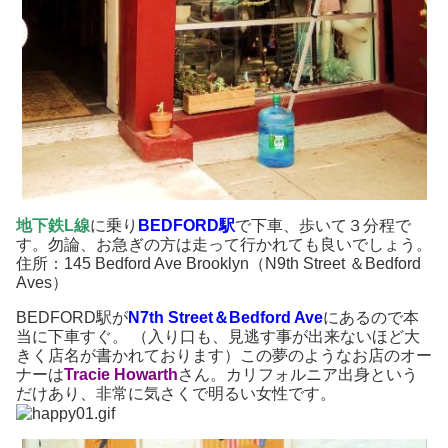
地下鉄L線
に乗り
BEDFORD駅
で下車、歩いて３分程で
す。勿論、お急ぎの方は走って行かれても良いでしょう。
住所：145 Bedford Ave Brooklyn（N9th Street ＆Bedford
Aves）
BEDFORD駅が
N7th Street＆Bedford Ave
にあるので本
当に下車すぐ。 （入り口も、見逃す事が出来ないほど大
きく店名が書かれております）この夢のようなお店のオー
ナーは
Tracie Howarth
さん。カリフォルニア出身という
だけあり、非常に気さくで明るい女性です。