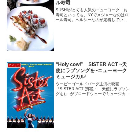
ル寿司
SUSHIがとても人気のニューヨーク お
寿司といっても、NYでメジャーなのはロ
ール寿司。ヘルシーなのが定着している
ようで、高級スーパーやデリでも売られ
ていて、日本よりも高級!!というイメージ
はなく、気軽に楽しまれています。（も
ちろん高級な日...
“Holy cow!” SISTER ACT ~天
アメリカ
使にラブソングを~ニューヨーク
ミュージカル!
ウーピーゴールドバーグ主演の映画
『SISTER ACT (邦題： 天使にラブソン
グを)』 がブロードウェーでミュージカル
に！SISTER ACT (シスターアクト)この
ミュージカルのプロデューサーもウーピ
ーゴールドバーグが手掛け、作曲はリ...