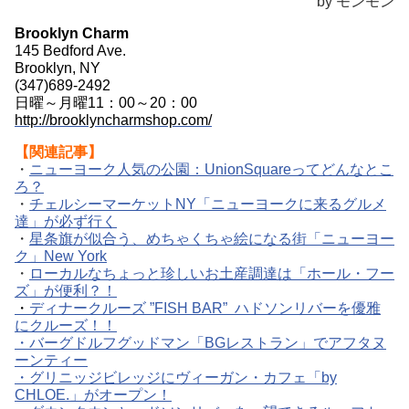
by モンモン
Brooklyn Charm
145 Bedford Ave.
Brooklyn, NY
(347)689-2492
日曜～月曜11：00～20：00
http://brooklyncharmshop.com/
【関連記事】
・
ニューヨーク人気の公園：UnionSquareってどんなとこ
ろ？
・
チェルシーマーケットNY「ニューヨークに来るグルメ
達」が必ず行く
・
星条旗が似合う、めちゃくちゃ絵になる街「ニューヨー
ク」New York
・
ローカルなちょっと珍しいお土産調達は「ホール・フー
ズ」が便利？！
・
ディナークルーズ ”FISH BAR” ハドソンリバーを優雅
にクルーズ！！
・バーグドルフグッドマン「BGレストラン」でアフタヌ
ーンティー
・グリニッジビレッジにヴィーガン・カフェ「by
CHLOE.」がオープン！