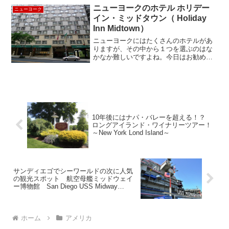
ニューヨークのホテル ホリデー
ニューヨーク
イン・ミッドタウン（ Holiday
Inn Midtown）
ニューヨークにはたくさんのホテルがあ
りますが、その中から１つを選ぶのはな
かなか難しいですよね。今日はお勧めホ
テル、マンハッタンのミッドタウンにあ
る「Holiday Inn Midtown 57th St」をご紹
介します。場所は５７ストリート...
10年後にはナパ・バレーを超える！？
ロングアイランド・ワイナリーツアー！
～New York Lond Island～
サンディエゴでシーワールドの次に人気
の観光スポット 航空母艦ミッドウェイ
ー博物館 San Diego USS Midway
Museum
ホーム
アメリカ