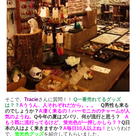
そこで、
Tracie
さんに質問！！
Q一番売れてるグッズ
は？？
Aううん、人それぞれだから。。。
Q男性も来る
のでしょうか？
A凄く来るの！ハーモニカのチャームが人
気のようね。
Q今年の夏はズバリ、何が流行と思う？
A
もう既に流行ってるけど、蛍光色が一押しかしら？？
Q日
本の人はよく来きますか？
A毎日10人以上ね！
というわけ
で、
蛍光
色
グッズ
を紹介してもらいました。