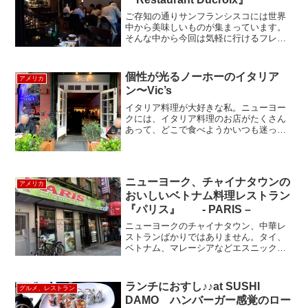
ご存知の通りサンフランシスコには世界
中から美味しいものが集まっています。
そんな中から今回は気軽に行けるフレン
チレストランを紹介します。Restaurant
Ducroix こちらは金融街とチャイナタウ
ンの間の路地を入ったところにあり、派
個性が光るノーホーのイタリア
アメリカ
手な...
ン〜Vic’s
イタリア料理が大好きな私。ニューヨー
クには、イタリア料理のお店がたくさん
あって、どこで食べようかいつも迷って
しまいます。ノーホーのVic’s（ヴィック
ス）が美味しいよーと友人から勧められ
て、早速試すことにしました。このレス
トラン、チェルシー...
ニューヨーク、チャイナタウンの
アメリカ
おいしいベトナム料理レストラン
『パリス』 - PARIS –
ニューヨークのチャイナタウン、中華レ
ストランばかりではありません。タイ、
ベトナム、マレーシアなどエスニックな
料理を堪能することもできるのです。そ
の中でも今回は“ベトナム料理”その名も
『PARIS（パリス）』店内はこんな感
ランチにおすし♪♪at SUSHI
グルメ、レストラン
じ。少し前まではテイ...
DAMO ハンバーガー感覚のロー