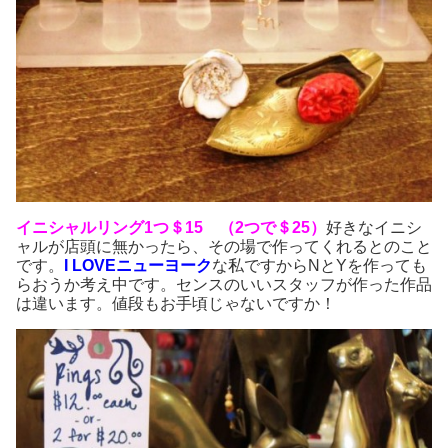
イニシャルリング1つ＄15 （2つで＄25）
好きなイニシ
ャルが店頭に無かったら、その場で作ってくれるとのこと
です。
I LOVEニューヨーク
な私ですからNとYを作っても
らおうか考え中です。センスのいいスタッフが作った作品
は違います。値段もお手頃じゃないですか！