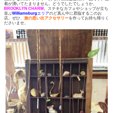
着が湧いてたまりません。どうでしたでしょうか、
BROOKLYN CHARM
。ステキなカフェやショップが立ち
並ぶ
Williamsburg
エリア
のど真ん中に君臨するこのお
店。ぜひ、
旅の思い出アクセサリー
を作ってお持ち帰りく
ださいませ。