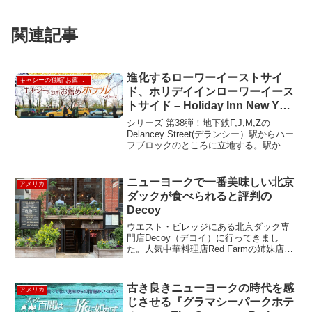
関連記事
進化するローワーイーストサイ
キャシーの独断”お薦め”ホテル
ド、ホリデイインローワーイース
トサイド – Holiday Inn New York
City Manhattan Lower East Side
シリーズ 第38弾！地下鉄F,J,M,Zの
Delancey Street(デランシー）駅からハー
フブロックのところに立地する。駅から
地上に出るとホリデイインの緑のロゴが
見えるから迷わず到着できるかな。地下
鉄の駅からすぐだというのは、本当に
ニューヨークで一番美味しい北京
アメリカ
便...
ダックが食べられると評判の
Decoy
ウエスト・ビレッジにある北京ダック専
門店Decoy（デコイ）に行ってきまし
た。人気中華料理店Red Farmの姉妹店
で、同じ建物の、地階にDecoyが入って
います。Decoyの北京ダックは、GQをは
じめとするメディアのNYの北京ダックの
古き良きニューヨークの時代を感
アメリカ
ラン...
じさせる『グラマシーパークホテ