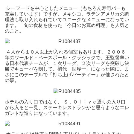
シーフードを中心としたメニュー（もちろん寿司バーも
充実しています）ですが、メキシコ、ラテンアメリカの調
理法も取り入れられていてユニークなメニューになってい
ます。 旬の食材を使った「今日のお薦め料理」も人気と
のこと。
４人から１０人以上が入れる個室もあります。２００６
年のワールド・ベースボール・クラシックで、王監督率い
る日本代表チームが、１次リーグ、２次リーグを突破し決
勝でキューバを制して、初代「世界一」になった際に、ま
さにこのテーブルで「打ち上げパーティー」が催されたと
の事。
ホテルの入り口ではなく、 Ｓ．Ｏｌｉｖｅ通りの入り口
から入ると一見、ステーキレストランかと思うようなエレ
ガントな造りになっています。