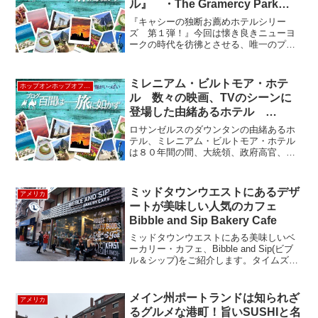
ル』 ・The Gramercy Park
Hotel
『キャシーの独断お薦めホテルシリー
ズ 第１弾！』今回は懐き良きニューヨ
ークの時代を彷彿とさせる、唯一のプラ
イベートパーク、グラマシーパークに隣
接する、その名もずばり"Gramercy Park
Hotel" のご紹介です。一足ロビーに足を
ミレニアム・ビルトモア・ホテ
ホップオンホップオフLA
入...
ル 数々の映画、TVのシーンに
登場した由緒あるホテル
Millennium Biltmore Hotel《ホッ
ロサンゼルスのダウンタンの由緒あるホ
プオンホップオフ観光バス＝40番
テル、ミレニアム・ビルトモア・ホテル
は８０年間の間、大統領、政府高官、要
停留所》
人、スター達に利用された歴史を誇って
います。ほとんどのお客さんは車で来る
ので、車寄せには常時６～７人のぺルマ
ミッドタウンウエストにあるデザ
アメリカ
ンが居て、テキパキと対応...
ートが美味しい人気のカフェ
Bibble and Sip Bakery Cafe
ミッドタウンウエストにある美味しいベ
ーカリー・カフェ、Bibble and Sip(ビブ
ル＆シップ)をご紹介します。タイムズス
クエア、ブロードウェイシアター街から
もすぐで、便利な場所にあります。焼き
菓子は全て自家製で、デザートが人気な
メイン州ポートランドは知られざ
アメリカ
小さな...
るグルメな港町！旨いSUSHIと名