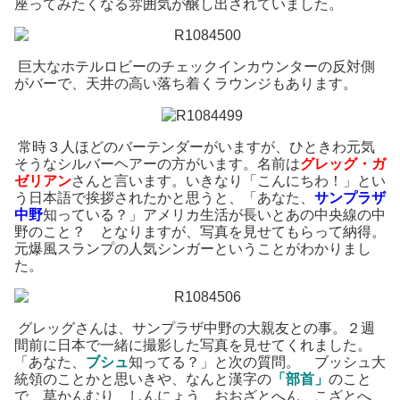
座ってみたくなる雰囲気が醸し出されていました。
巨大なホテルロビーのチェックインカウンターの反対側
がバーで、天井の高い落ち着くラウンジもあります。
常時３人ほどのバーテンダーがいますが、ひときわ元気
そうなシルバーヘアーの方がいます。名前は
グレッグ・ガ
ゼリアン
さんと言います。いきなり「こんにちわ！」とい
う日本語で挨拶されたかと思うと、「あなた、
サンプラザ
中野
知っている？」アメリカ生活が長いとあの中央線の中
野のこと？ となりますが、写真を見せてもらって納得。
元爆風スランプの人気シンガーということがわかりまし
た。
グレッグさんは、サンプラザ中野の大親友との事。２週
間前に日本で一緒に撮影した写真を見せてくれました。
「あなた、
ブシュ
知ってる？」と次の質問。 ブッシュ大
統領のことかと思いきや、なんと漢字の
「部首」
のこと
で、草かんむり、しんにょう、おおざとへん、こざとへ