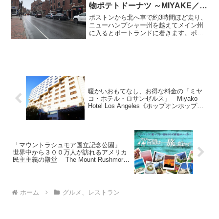
物ポテトドーナツ ～MIYAKE／
THE HOLY DONUTS～
ボストンから北へ車で約3時間ほど走り、
ニューハンプシャー州を越えてメイン州
に入るとポートランドに着きます。ポー
トランドは大型クルーズ船なども停泊
し、ニューイングランドではボストンに
次ぐ大きな港町。新鮮なシーフードが食
べられるレストランや、ク...
暖かいおもてなし、お得な料金の「ミヤ
コ・ホテル・ロサンゼルス」 Miyako
Hotel Los Angeles《ホップオンホップオ
フ観光バス＝38番停留所》
「マウントラシュモア国立記念公園」
世界中から３００万人が訪れるアメリカ
民主主義の殿堂 The Mount Rushmore
National Memorial Park
ホーム
グルメ、レストラン