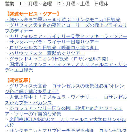
営業 Ｌ：月曜～金曜 Ｄ：月曜～土曜 日曜休
【関連サービス・ツアー】
・朝から晩まで思いっきり遊ぶ！サンタモニカ1日観光
・
グリフィス天文台の夜景とローリーズの極上プライムリ
ブのディナー
・
カリフォルニア・ワイナリー見学とテメキュラ・ツアー
・
サンタバーバラ・ワイナリー日帰りツアー
・
ロサンゼルス１日観光（映画ロケ地つき）
・
ハリウッドスター豪邸めぐりツアー
・
グランドキャニオン1日観光（ロサンゼルス発）
・
国境越えメキシコ・ティファナとカリフォルニア・サン
ディエゴ観光
【関連記事】
・
グリフィス天文台 ロサンゼルスの夜景は必見”オレン
ジ色に輝く絨毯を見よう”
・
人気上昇中！「テメキュラ・ワイナリー」 ロサンゼル
スからプチ・バカンス
・
ジョシュア・ツリー国立公園 砂漠と奇岩とジョシュ
ア・ツリーの宇宙的な光景
・
名門校UCLAを訪ねて カリフォルニア大学ロサンゼル
ス校
・
サンタモニカとマリブビーチそぞろ歩き ロサンゼルス