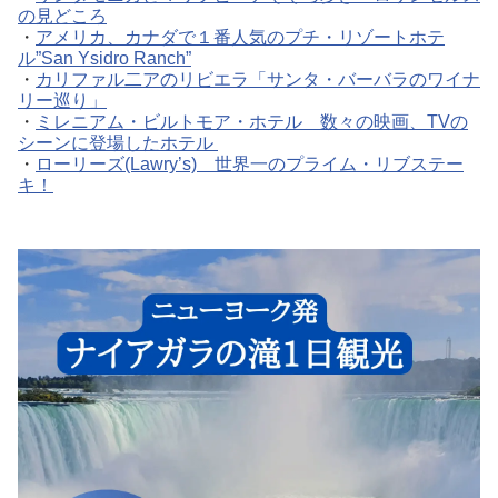
の見どころ
・
アメリカ、カナダで１番人気のプチ・リゾートホテ
ル”San Ysidro Ranch”
・
カリファル二アのリビエラ「サンタ・バーバラのワイナ
リー巡り」
・
ミレニアム・ビルトモア・ホテル 数々の映画、TVの
シーンに登場したホテル
・
ローリーズ(Lawry’s) 世界一のプライム・リブステー
キ！