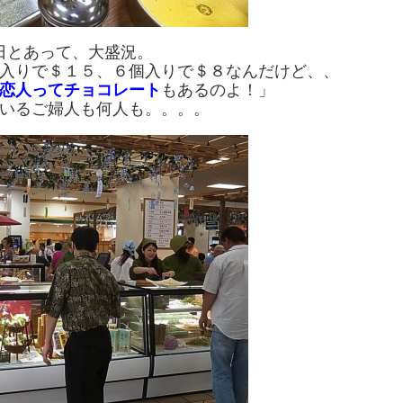
日とあって、大盛況。
入りで＄１５、６個入りで＄８なんだけど、、
恋人ってチョコレート
もあるのよ！」
いるご婦人も何人も。。。。