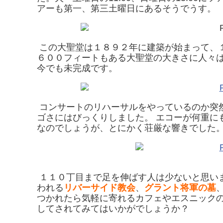
アーも第一、第三土曜日にあるそうでうす。
この大聖堂は１８９２年に建築が始まって、
６００フィートもある大聖堂の大きさに人々は
今でも未完成です。
コンサートのリハーサルをやっているのか突
ゴさにはびっくりしました。 エコーが何重に
なのでしょうが、とにかく荘厳な響きでした
１１０丁目まで足を伸ばす人は少ないと思い
われる
リバーサイド教会
、
グラント将軍の墓
つかれたら気軽に寄れるカフェやエスニック
してされてみてはいかがでしょうか？