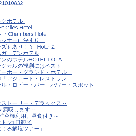
ークホテル
les Hotel
ambers Hotel
ルシオーに決まり！
あり！？ Hotel Z
ムガーデンホテル
ホテルHOTEL LOLA
ージカルの観劇にはベスト
ソーホー・グランド・ホテル」
の「アジアート・レストラン」
テル・ロビー・バー」パワー・スポット
ンストーリー・デラックス～
を満喫します～
航空機利用、昼食付き～
トン1日観光
による解説ツアー」