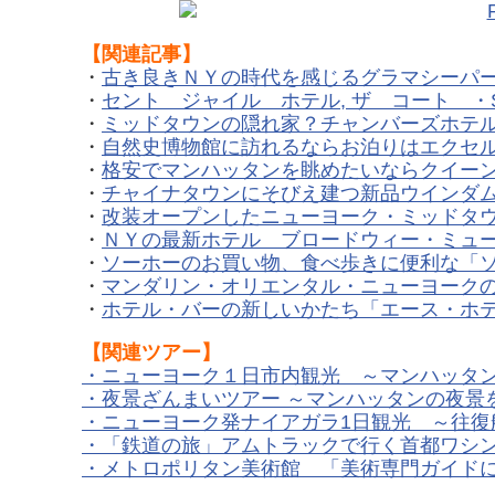
【関連記事】
・
古き良きＮＹの時代を感じるグラマシーパ
・
セント ジャイル ホテル, ザ コート ・St Gi
・
ミッドタウンの隠れ家？チャンバーズホテル ・Ch
・
自然史博物館に訪れるならお泊りはエクセ
・
格安でマンハッタンを眺めたいならクイーンズも
・
チャイナタウンにそびえ建つ新品ウインダ
・
改装オープンしたニューヨーク・ミッドタウンの
・
ＮＹの最新ホテル ブロードウィー・ミュ
・
ソーホーのお買い物、食べ歩きに便利な「
・
マンダリン・オリエンタル・ニューヨーク
・
ホテル・バーの新しいかたち「エース・ホ
【関連ツアー】
・
ニューヨーク１日市内観光 ～マンハッタ
・
夜景ざんまいツアー ～マンハッタンの夜景
・
ニューヨーク発ナイアガラ1日観光 ～往復
・
「鉄道の旅」アムトラックで行く首都ワシン
・
メトロポリタン美術館 「美術専門ガイド