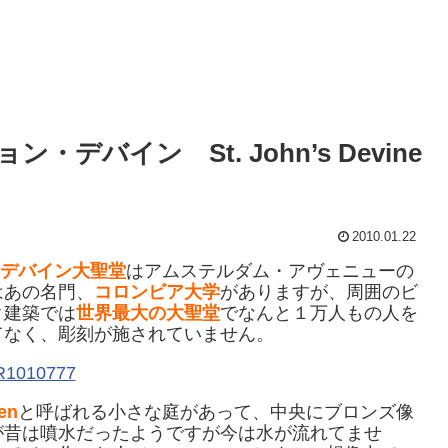
バイン St. John’s Devine
2010.01.22
デバイン大聖堂
はアムステルダム・アヴェニューの
はあの名門、
コロンビア大学
がありますが、周囲のビ
ク建築では
世界最大の大聖堂
でなんと１万人もの人を
てなく、彫刻が施されていません。
en
と呼ばれる小さな庭があって、中央にブロンズ像
が昔は噴水だったようですが今は水が流れてませ