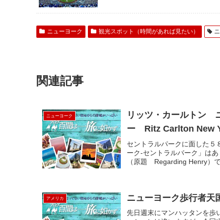
ニューヨーク
観光スポット（時間があれば見たい）
関連記事
リッツ・カールトン 
ニューヨーク
ー Ritz Carlton New 
セントラルパークに面した５
ーク‐セントラルバーク」は
（原題 Regarding Henr
ニューヨーク歩行者天国！
アメリカ
先日週末にマンハッタンを歩