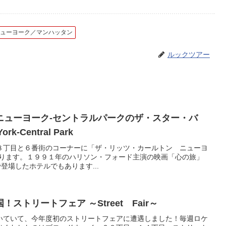
ニューヨーク／マンハッタン
ルックツアー
ニューヨーク-セントラルパークのザ・スター・バ
York-Central Park
８丁目と６番街のコーナーに「ザ・リッツ・カールトン ニューヨ
あります。１９９１年のハリソン・フォード主演の映画「心の旅」
y）で登場したホテルでもあります...
ストリートフェア ～Street Fair～
いていて、今年度初のストリートフェアに遭遇しました！毎週ロケ