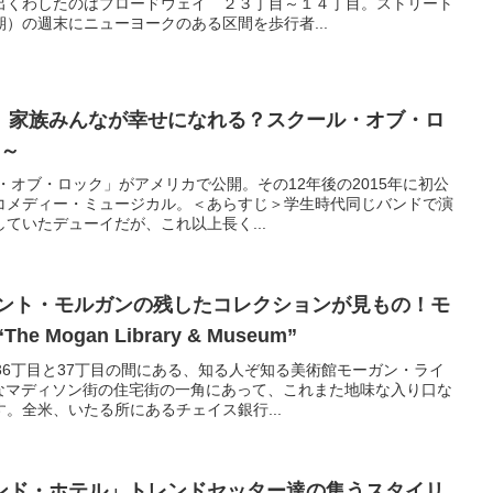
出くわしたのはブロードウェイ ２３丁目～１４丁目。ストリート
）の週末にニューヨークのある区間を歩行者...
】家族みんなが幸せになれる？スクール・オブ・ロ
k～
ル・オブ・ロック」がアメリカで公開。その12年後の2015年に初公
コメディー・ミュージカル。＜あらすじ＞学生時代同じバンドで演
ていたデューイだが、これ以上長く...
モント・モルガンの残したコレクションが見もの！モ
ーガン・ライブラリー “The Mogan Library & Museum”
36丁目と37丁目の間にある、知る人ぞ知る美術館モーガン・ライ
味なマディソン街の住宅街の一角にあって、これまた地味な入り口な
。全米、いたる所にあるチェイス銀行...
ンド・ホテル」トレンドセッター達の集うスタイリ