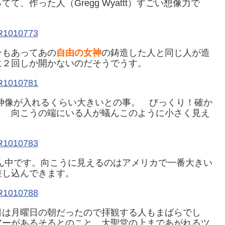
、作った人（Gregg Wyattt）すごい想像力で
ンもあってあの
自由の女神
の鋳造した人と同じ人が造
に２回しか開かないのだそうでうす。
神像が入れるくらい大きいとの事。 びっくり！確か
。 向こうの端にいる人が蟻んこのように小さく見え
ん中です。向こうに見えるのはアメリカで一番大きい
差し込んできます。
日は月曜日の朝だったので拝観する人もまばらでし
にツアーがあるそるとのこと。大聖堂の上まであがれるツ