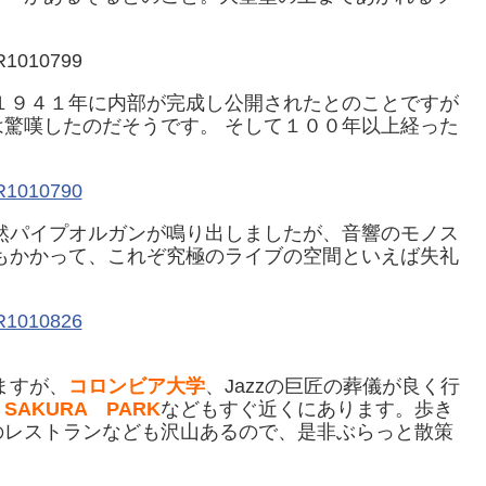
１９４１年に内部が完成し公開されたとのことですが
驚嘆したのだそうです。 そして１００年以上経った
然パイプオルガンが鳴り出しましたが、音響のモノス
もかかって、これぞ究極のライブの空間といえば失礼
。
ますが、
コロンビア大学
、Jazzの巨匠の葬儀が良く行
、
SAKURA PARK
などもすぐ近くにあります。歩き
のレストランなども沢山あるので、是非ぶらっと散策