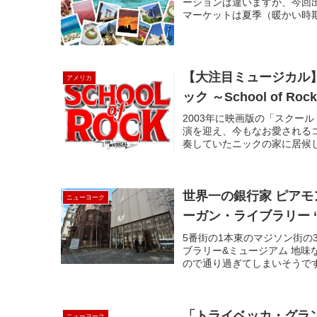
ーションは違いますが、今回
マーケットは夏季（暖かい時期
【大注目ミュージカル
アメリカ
ック ～School of Roc
2003年に映画版の「スクー
演を迎え、今もなお愛される
奏していたニックの家に居候し
世界一の銀行家 ピア
ニューヨーク
5番街の1本東のマジソン街の
ブラリー&ミュージアム 地
ので通り過ぎてしまいそうです
「トライベッカ・グラ
ニューヨーク