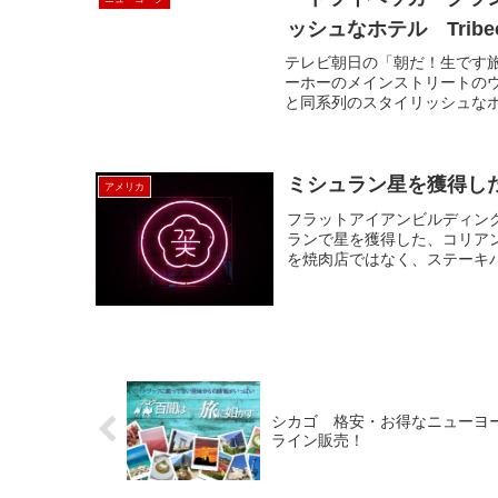
ッシュなホテル Tribeca 
テレビ朝日の「朝だ！生です
ーホーのメインストリートの
と同系列のスタイリッシュなホ
ミシュラン星を獲得した
アメリカ
フラットアイアンビルディン
ランで星を獲得した、コリアン
を焼肉店ではなく、ステーキハ
シカゴ 格安・お得なニューヨ
ライン販売！