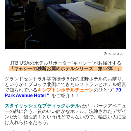
2013.03.22
JTB USAのホテルリポーター“キャシー”がお届けする
『キャシーの独断お薦めホテルシリーズ 第12弾！』
グランドセントラル駅南徒歩５分の北野ホテルのお隣り、
というか１ブロック北側にできたレストランとホテル経営
で知られている
キンプトンホテルチェーン
のひとつ
” 70
Park Avenue Hotel ”
をご紹介！！
スタイリッシュなブティックホテル
だが、パークアベニュ
ーの品に合う、質のいい静かなホテル。洗練されたデザイ
ンだが、個性的！というほどでもないので、幅広い人に受
け入れられるだろう。