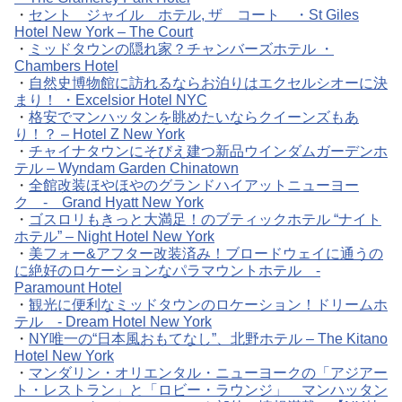
・
セント ジャイル ホテル, ザ コート ・St Giles
Hotel New York – The Court
・
ミッドタウンの隠れ家？チャンバーズホテル ・
Chambers Hotel
・
自然史博物館に訪れるならお泊りはエクセルシオーに決
まり！ ・Excelsior Hotel NYC
・
格安でマンハッタンを眺めたいならクイーンズもあ
り！？ – Hotel Z New York
・
チャイナタウンにそびえ建つ新品ウインダムガーデンホ
テル – Wyndam Garden Chinatown
・
全館改装ほやほやのグランドハイアットニューヨー
ク - Grand Hyatt New York
・
ゴスロリもきっと大満足！のブティックホテル “ナイト
ホテル” – Night Hotel New York
・
美フォー&アフター改装済み！ブロードウェイに通うの
に絶好のロケーションなパラマウントホテル -
Paramount Hotel
・
観光に便利なミッドタウンのロケーション！ドリームホ
テル - Dream Hotel New York
・
NY唯一の“日本風おもてなし”、北野ホテル – The Kitano
Hotel New York
・
マンダリン・オリエンタル・ニューヨークの「アジアー
ト・レストラン」と「ロビー・ラウンジ」 マンハッタン