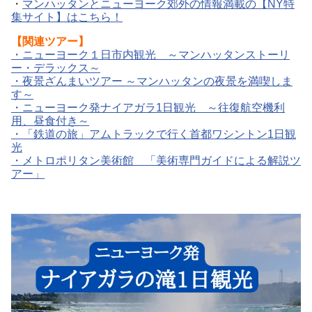
・
マンハッタンとニューヨーク郊外の情報満載の【NY特
集サイト】はこちら！
【関連ツアー】
・
ニューヨーク１日市内観光 ～マンハッタンストーリ
ー・デラックス～
・
夜景ざんまいツアー ～マンハッタンの夜景を満喫しま
す～
・
ニューヨーク発ナイアガラ1日観光 ～往復航空機利
用、昼食付き～
・
「鉄道の旅」アムトラックで行く首都ワシントン1日観
光
・
メトロポリタン美術館 「美術専門ガイドによる解説ツ
アー」