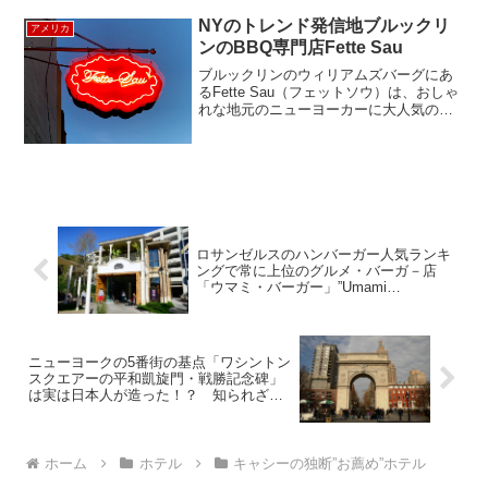
NYのトレンド発信地ブルックリ
アメリカ
ンのBBQ専門店Fette Sau
ブルックリンのウィリアムズバーグにあ
るFette Sau（フェットソウ）は、おしゃ
れな地元のニューヨーカーに大人気のベ
ーべキューのレストラン。元ガレージだ
った場所を改装して、今大流行中のブル
ックリンぽい、ラスティックスタイルの
レストランにな...
ロサンゼルスのハンバーガー人気ランキ
ングで常に上位のグルメ・バーガ－店
「ウマミ・バーガー」”Umami
Burger”《ホップオンホップオフ観光バス
＝１１番停留所》
ニューヨークの5番街の基点「ワシントン
スクエアーの平和凱旋門・戦勝記念碑」
は実は日本人が造った！？ 知られざる
彫塑家・川村吾蔵
ホーム
ホテル
キャシーの独断”お薦め”ホテル