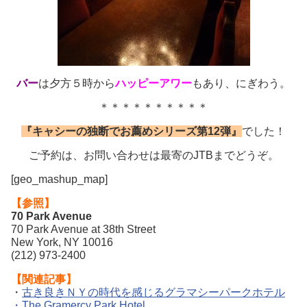
バー
は夕方５時から
ハッピーアワー
もあり、にぎわう。
＊＊＊＊＊＊＊＊＊＊
『キャシーの独断でお薦めシリーズ第12
弾』
でした！
ご予約は、お問い合わせは最寄のJTBまでどうぞ。
[geo_mashup_map]
【参照】
70 Park Avenue
70 Park Avenue at 38th Street
New York, NY 10016
(212) 973-2400
【関連記事】
・
古き良きＮＹの時代を感じるグラマシーパークホテル
・The Gramercy Park Hotel