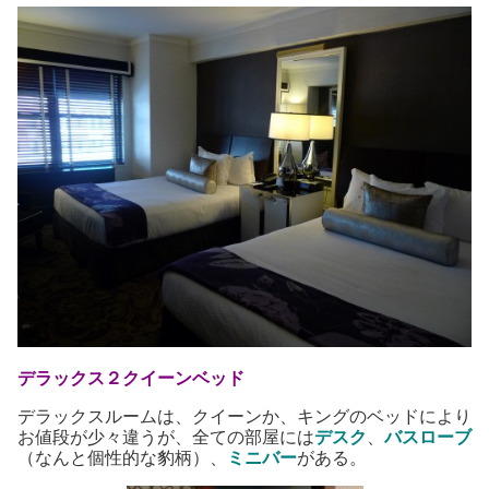
デラックス
２クイーンベッド
デラックスルームは、クイーンか、キングのベッドにより
お値段が少々違うが、全ての部屋には
デスク
、
バスローブ
（なんと個性的な豹柄）、
ミニバー
がある。