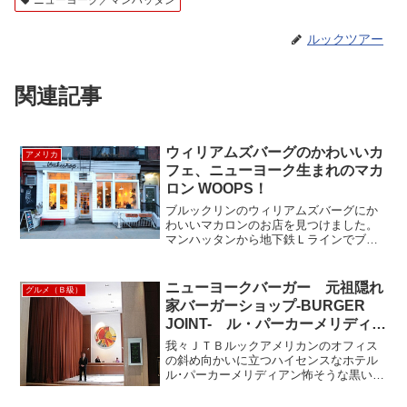
ルックツアー
関連記事
ウィリアムズバーグのかわいいカ
アメリカ
フェ、ニューヨーク生まれのマカ
ロン WOOPS！
ブルックリンのウィリアムズバーグにか
わいいマカロンのお店を見つけました。
マンハッタンから地下鉄Ｌラインでブル
ックリンに渡ってひとつ目、Williamsburg
駅からすぐです。WOOPSの始まりは
2012年、4人の友人がブライアントパーク
ニューヨークバーガー 元祖隠れ
グルメ（Ｂ級）
のホ...
家バーガーショップ-BURGER
JOINT- ル・パーカーメリディア
ン
我々ＪＴＢルックアメリカンのオフィス
の斜め向かいに立つハイセンスなホテル
ル･パーカーメリディアン怖そうな黒いス
ーツのガードマンの立つ正面玄関を入
り、左手に暗幕（カーテン）が垂れ下が