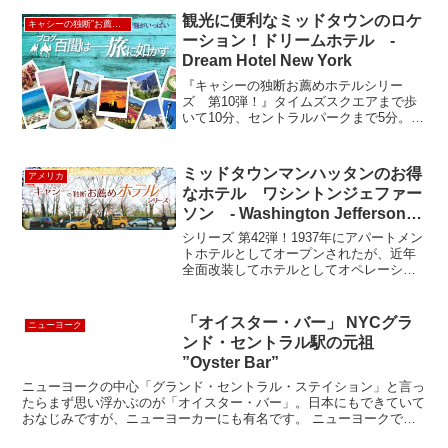
っているのですがこのカーテン手前細い
観光に便利なミッドタウンのロケ
キャシーの独断”お薦め”ホテル
通路が。。。。。一見 関...
ーション！ドリームホテル -
Dream Hotel New York
『キャシーの独断お薦めホテルシリー
ズ 第10弾！』タイムズスクエアまで歩
いて10分、セントラルパークまで5分。カ
ーネギーホールは1分。という観光にも便
利なロケーションの"ドリームホテル" を
ご紹介！！ロビーには、大きなフィッシ
ミッドタウンマンハッタンのお得
アメリカ
ュタンクと、ア...
なホテル ワシントンジェファー
ソン - Washington Jefferson
Hotel
シリーズ 第42弾！1937年にアパートメン
トホテルとしてオープンされたが、近年
全面改装してホテルとしてオペレーショ
ンが始まった。ミッドタウン、8番と9番
街の間51丁目に立地する小さなホテルで
ある。この辺りは、私が最初にNYCに住
「オイスター・バー」 NYCグラ
ニューヨーク
みにやって...
ンド・セントラル駅の元祖
”Oyster Bar”
ニューヨークの中心「グランド・セントラル・ステイション」と言っ
たらまず思い浮かぶのが「オイスター・バー」。日本にもできていて
おなじみですが、ニューヨーカーにも有名です。 ニューヨークでも
っとも人気の待ち合わせスポット「グランドセントラル駅の...