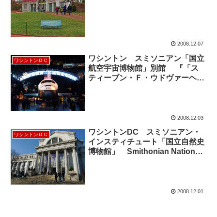
2008.12.07
ワシントン スミソニアン「国立
ワシントンＤＣ
航空宇宙博物館」別館 『「ス
ティーブン・Ｆ・ウドヴァーヘイ
ジー・センター』 ”The
National Air and Space
Museum”
2008.12.03
ワシントンDC スミソニアン・
ワシントンＤＣ
インスティチュート「国立自然史
博物館」 Smithonian National
Museum of Natural History
2008.12.01