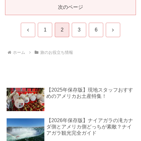
次のページ
前
次
1
2
3
6
へ
へ
ホーム
旅のお役立ち情報
【2025年保存版】現地スタッフおすす
めのアメリカお土産特集！
【2026年保存版】ナイアガラの滝カナ
ダ側とアメリカ側どっちが素敵？ナイ
アガラ観光完全ガイド