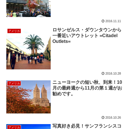
2016.11.11
ロサンゼルス・ダウンタウンから
アメリカ
一番近いアウトレット =Citadel
Outlets=
2016.10.28
ニューヨークの短い秋、到来！10
アメリカ
月の最終週から11月の第１週がお
勧めです。
2016.10.26
写真好き必見！サンフランシスコ
アメリカ