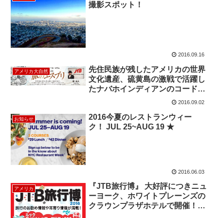
撮影スポット！
2016.09.16
先住民族が残したアメリカの世界
アメリカ大自然
文化遺産、硫黄島の激戦で活躍し
たナバホインディアンのコードト
ーカーとは？
2016.09.02
2016今夏のレストランウィー
お知らせ
ク！ JUL 25~AUG 19 ★
2016.06.03
『JTB旅行博』 大好評につきニュ
アメリカ
ーヨーク、ホワイトプレーンズの
クラウンプラザホテルで開催！
～抽選会もお楽しみ～