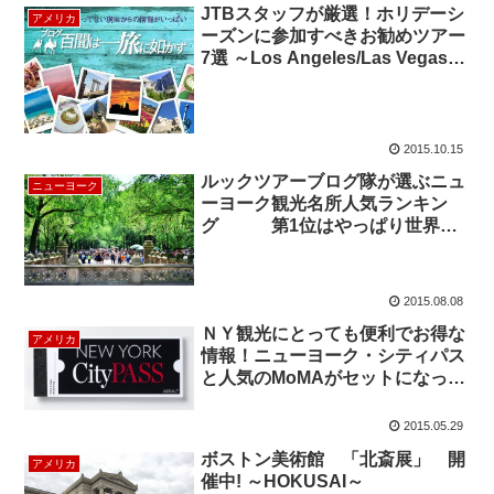
JTBスタッフが厳選！ホリデーシ
アメリカ
ーズンに参加すべきお勧めツアー
7選 ～Los Angeles/Las Vegas編
～
2015.10.15
ルックツアーブログ隊が選ぶニュ
ニューヨーク
ーヨーク観光名所人気ランキン
グ 第1位はやっぱり世界遺
産の自由の女神
2015.08.08
ＮＹ観光にとっても便利でお得な
アメリカ
情報！ニューヨーク・シティパス
と人気のMoMAがセットになった
新パッケージ！
2015.05.29
ボストン美術館 「北斎展」 開
アメリカ
催中! ～HOKUSAI～