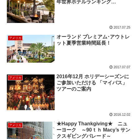
年世界ホテルランキング
TOP100」 ” The Top 100
Hotels in the World”
2017.07.25
オーランド プレミアム･アウトレ
アメリカ
ット夏季営業時間延長！
2017.07.07
2016年12月 ホリデーシーズンに
アメリカ
ご参加いただける 「マイバス」
ツアーのご案内
2016.12.02
★Happy Thankgiving★ ニュ
アメリカ
ーヨーク ～90ｔｈ Macy’s サン
クスギビングパレード～