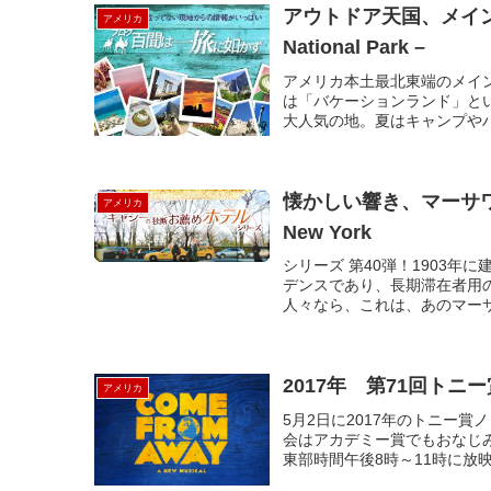
アウトドア天国、メイン州ア
アメリカ
National Park –
アメリカ本土最北東端のメイ
は「バケーションランド」と
大人気の地。夏はキャンプやハ
懐かしい響き、マーサワシント
アメリカ
New York
シリーズ 第40弾！1903
デンスであり、長期滞在者用の
人々なら、これは、あのマーサ
2017年 第71回ト
アメリカ
5月2日に2017年のトニー
会はアカデミー賞でもおなじみのケ
東部時間午後8時～11時に放映