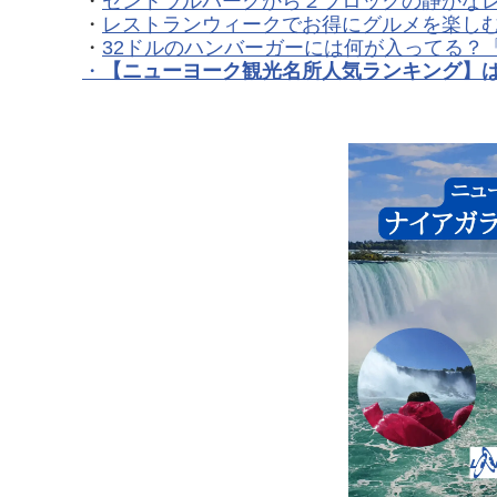
・
セントラルパークから２ブロックの静かなレ
・
レストランウィークでお得にグルメを楽しむ
・
32ドルのハンバーガーには何が入ってる？「
・
【ニューヨーク観光名所人気ランキング】