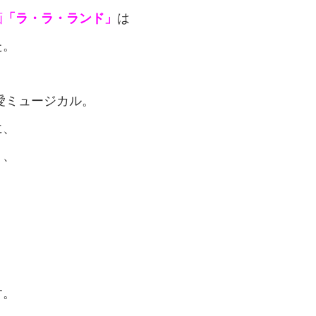
画
「ラ・ラ・ランド」
は
た。
愛ミュージカル。
に、
り、
す。