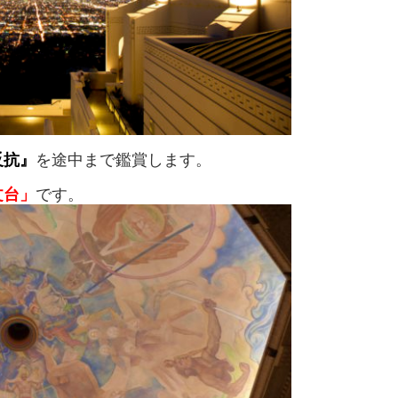
反抗』
を途中まで鑑賞します。
文台」
です。