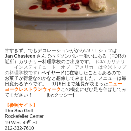
甘すぎず、でもデコレーションがかわいい！シェフは
Jan Chasteen
さんでハドソンバレー沿いにある（FDRの
近所）カリナリー料理学校のご出身です。
(CIA:カリナリ
ー インスティチュート オブ アメリカ は全米トップ
の料理学校です)
ペイヤード
に在籍したこともあるので、
お菓子が得意なのかなと想像してみました。メニューは毎
日変わるそうです。 9月6日まで延長が決まった
ニュー
ヨークレストランウィーク
この機会にぜひ足を伸ばしてみ
てください！ [by:クッシー]
【参照サイト】
The Sea Grill
Rockefeller Center
th
19 West 49
St
212-332-7610