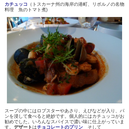
カチュッコ
（トスカーナ州の海岸の港町、リボルノの名物
料理 魚のトマト煮)
スープの中にはロブスターやあさり、えびなどが入り、パ
ンを浸して食べると絶妙です。個人的にはカチュッコがお
勧めでした。いろんなスパイスで濃い味に仕上がっていま
す。
デザート
は
チョコレートのプリン
そして