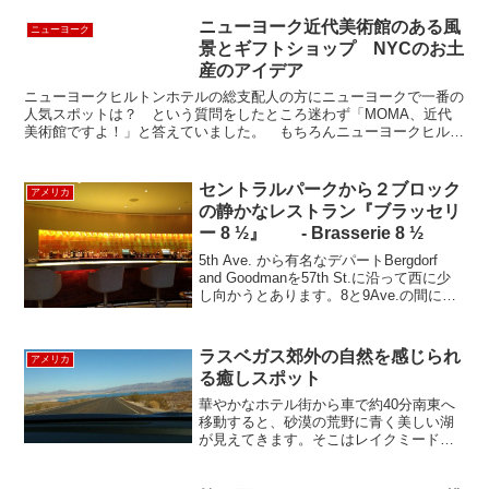
ニューヨーク近代美術館のある風
ニューヨーク
景とギフトショップ NYCのお土
産のアイデア
ニューヨークヒルトンホテルの総支配人の方にニューヨークで一番の
人気スポットは？ という質問をしたところ迷わず「MOMA、近代
美術館ですよ！」と答えていました。 もちろんニューヨークヒルト
ンから一番近いという事もあるのでしょうが、この近代美術...
セントラルパークから２ブロック
アメリカ
の静かなレストラン『ブラッセリ
ー 8 ½』 - Brasserie 8 ½
5th Ave. から有名なデパートBergdorf
and Goodmanを57th St.に沿って西に少
し向かうとあります。8と9Ave.の間に位
置するので、名前が８ 1/2です。外からは
レストランがあるとは気が付きません
が、レストラン...
ラスベガス郊外の自然を感じられ
アメリカ
る癒しスポット
華やかなホテル街から車で約40分南東へ
移動すると、砂漠の荒野に青く美しい湖
が見えてきます。そこはレイクミード国
立保養地 (Lake Mead National Recreation
Area)、アメリカで初めて認定された最大