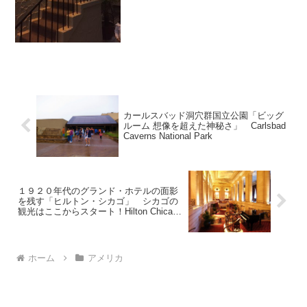
ントロペを彷彿とさせます。避暑地と言
う名にふさわ...
カールスバッド洞穴群国立公園「ビッグ
ルーム 想像を超えた神秘さ」 Carlsbad
Caverns National Park
１９２０年代のグランド・ホテルの面影
を残す「ヒルトン・シカゴ」 シカゴの
観光はここからスタート！Hilton Chicago
Hotel
ホーム
アメリカ