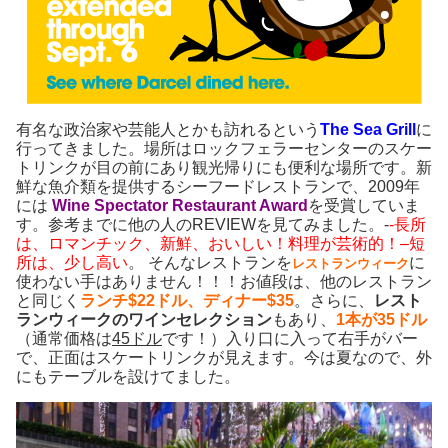
有名な政治家や芸能人とかも訪れるという
The Sea Grill
に
行ってきました。場所はロックフェラーセンターのスケー
トリンクが目の前にあり観光帰りにも便利な場所です。新
鮮な魚介類を提供するシーフードレストランで、2009年
には
Wine Spectator Restaurant Award
を受賞していま
す。参考までに他の人のREVIEWを見てみました。-
-長所
は、ロマンチック、新鮮、おいしい！料理が芸術的！–短
所は、少し高い
。 そんなレストランを
に
レストランウィーク
使わない手はありません！！！お値段は、他のレストラン
と同じく
ランチ$22ドル、ディナー$35
。さらに、
レスト
ランウィークのワインセレクション
もあり、
1本が35ドル
（通常価格は
45ドル
です！）入り口に入って右手がバー
で、正面はスケートリンクが見えます。今は夏なので、外
にもテーブルを設けてました。