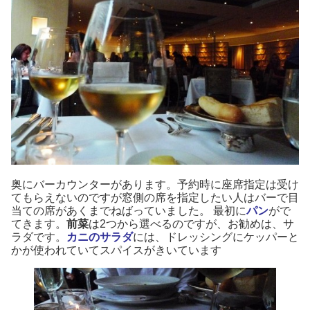
奥にバーカウンターがあります。予約時に座席指定は受け
てもらえないのですが窓側の席を指定したい人はバーで目
当ての席があくまでねばっていました。 最初に
パン
がで
てきます。
前菜
は2つから選べるのですが、お勧めは、サ
ラダです。
カニのサラダ
には、ドレッシングにケッパーと
かが使われていてスパイスがきいています