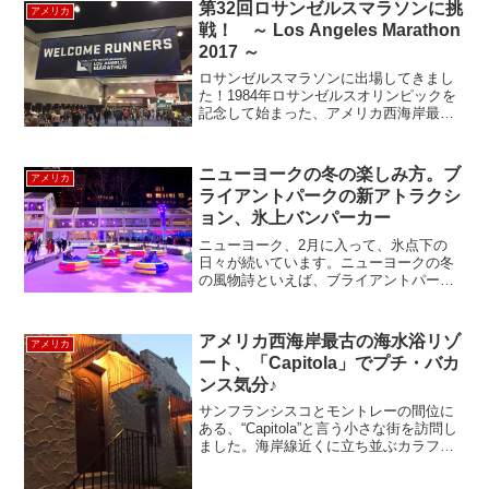
の国立保養地で、...
第32回ロサンゼルスマラソンに挑
アメリカ
戦！ ～ Los Angeles Marathon
2017 ～
ロサンゼルスマラソンに出場してきまし
た！1984年ロサンゼルスオリンピックを
記念して始まった、アメリカ西海岸最大
のマラソン大会。今年で32回になる今大
会は3月19日に行われました。
42.195km(26.2miles)のフルマラソンのコ
ニューヨークの冬の楽しみ方。ブ
アメリカ
ース...
ライアントパークの新アトラクシ
ョン、氷上バンパーカー
ニューヨーク、2月に入って、氷点下の
日々が続いています。ニューヨークの冬
の風物詩といえば、ブライアントパーク
のスケートリンクが有名ですが、そのブ
ライアントパークに寒い冬ならでは楽し
める新しいアクティビティーが登場しま
アメリカ西海岸最古の海水浴リゾ
アメリカ
した。遊園地等でお馴染み...
ート、「Capitola」でプチ・バカ
ンス気分♪
サンフランシスコとモントレーの間位に
ある、“Capitola”と言う小さな街を訪問し
ました。海岸線近くに立ち並ぶカラフル
なホテルやパティオのあるレストランの
佇まいが、フランスの有名リゾート、サ