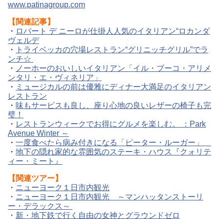
www.patinagroup.com
【関連記事】
・
ロバート デ ニーロが仕掛人人気のイタリアン“ロカンダ
ヴェルデ
・
トライベッカの穴場レストラン“グリニッチグリル”でラ
ンチ☆
・
ノーホーのおいしいイタリアン「イル・ブーコ・アリメ
ンタリ・エ・ヴィネリア」
・
ミュージカルの前は優雅にディナー大満足のイタリアン
レストラン
・
味もサービスも良し、座り心地の良いレザーの椅子も完
璧！
・
レストランウィークでお得にグルメを楽しむ。 ：Park
Avenue Winter ～
・
一度食べたら病み付きになる「ピーター・ルーガー」
・
地下の隠れ家的な雰囲気のステーキ・ハウス『クォリテ
ィー・ミート』
【
関連ツアー】
・
ニューヨーク１日市内観光
・
ニューヨーク１日市内観光 ～マンハッタンストーリ
ー・デラックス～
・
新・地下鉄で行く自由の女神とグラウンドゼロ