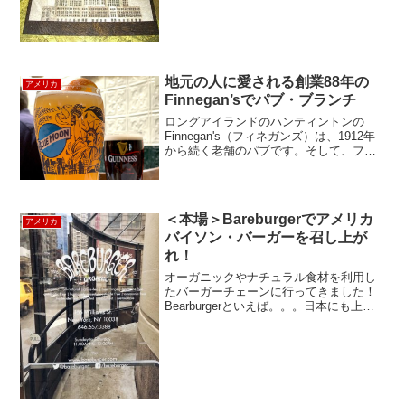
地元の人に愛される創業88年の
アメリカ
Finnegan’sでパブ・ブランチ
ロングアイランドのハンティントンの
Finnegan's（フィネガンズ）は、1912年
から続く老舗のパブです。そして、フィ
ネガンズを経営するのは、1890年から6世
代続く、家族経営のホスピタリティの会
社Lessing’s Hospitalit...
＜本場＞Bareburgerでアメリカ
アメリカ
バイソン・バーガーを召し上が
れ！
オーガニックやナチュラル食材を利用し
たバーガーチェーンに行ってきました！
Bearburgerといえば。。。日本にも上陸
しているNY発のベアバーガーですが、オ
ーガニック中心のメニューで、ビーガン
（植物の系のもののみ食べる人びと）に
もお勧めでき...