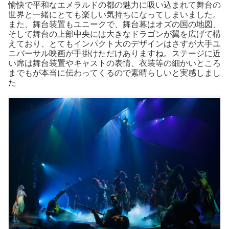
愉快で平和なエメラルドの都の魅力に吸い込まれて舞台の
世界と一緒にとても楽しい気持ちになってしまいました。
また、舞台装置もユニークで、舞台幕はオズの国の地図、
そして舞台の上部中央には大きなドラゴンが翼を広げて構
えており、とてもインパクト大のデザインはさすが大手ユ
ニバーサル映画が手掛けただけありますね。ステージに近
い席は舞台装置やキャストの表情、衣装等の細かいところ
までもが本当に伝わってくるので素晴らしいと実感しまし
た