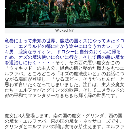
Wicked NY
竜巻によって未知の世界、魔法の国オズにやってきたドロ
シー、エメラルドの都に
向かう途中に出会う
カカシ、ブリ
キ男、臆病なライオン。
ドロシーは自分のおうちに帰る
ため、オズの魔法使いに会いに行き、そして西の悪い魔女
を退治しに行く・・・・
そう、その西の悪い魔女がこの
「ウィキッド」の主人公、緑色の肌と秘めた魔力をもつエ
ルファバ。ところどころ「オズの魔法使いと」のお話につ
ながる場面が登場し、「なるほど～、そうだったんだ」と
思わず言いたくなってしまいました。注目は、主人公魔女
たち・エルファバとグリンダの歌声、そしてエメラルドの
都の平和でファンタジーなきらきら輝く緑の世界です。
魔女は3人登場します。
南の国の魔女・グリンダ、西の国
の魔女・エルファバ、東の国の魔女・ネッサローズです。
グリンダとエルファバの間は友情が芽生えます。
エルファ