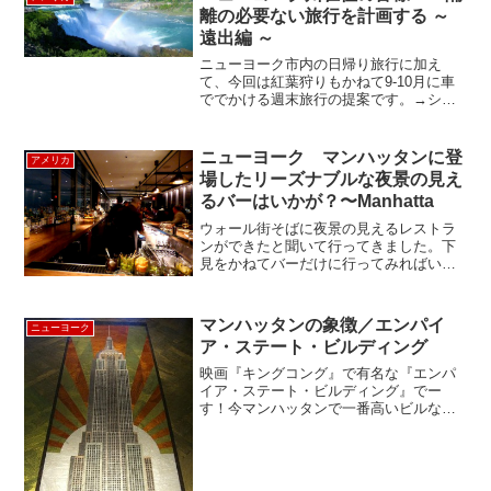
離の必要ない旅行を計画する ～
遠出編 ～
ニューヨーク市内の日帰り旅行に加え
て、今回は紅葉狩りもかねて9-10月に車
ででかける週末旅行の提案です。→シテ
ィ編をみる1. ナイアガラ1泊2日早朝にニ
ューヨークを出発し、昼頃フィンガーレ
イクに到着ワトキンス・グレン州立公園
ニューヨーク マンハッタンに登
アメリカ
を観光→ブロ...
場したリーズナブルな夜景の見え
るバーはいかが？〜Manhatta
ウォール街そばに夜景の見えるレストラ
ンができたと聞いて行ってきました。下
見をかねてバーだけに行ってみればいい
と、予約せずにいったら、バーカウンタ
ーも週末だというのに席はあいておらず
思わずオロオロ。ウオール街のレストラ
マンハッタンの象徴／エンパイ
ニューヨーク
ンって平日の金融関係者で...
ア・ステート・ビルディング
映画『キングコング』で有名な『エンパ
イア・ステート・ビルディング』でー
す！今マンハッタンで一番高いビルなん
ですけど、２０１１年くらいにエンパイ
アを越すと言われている『１World Trade
Center』の完成が予定されています。残
りあと...