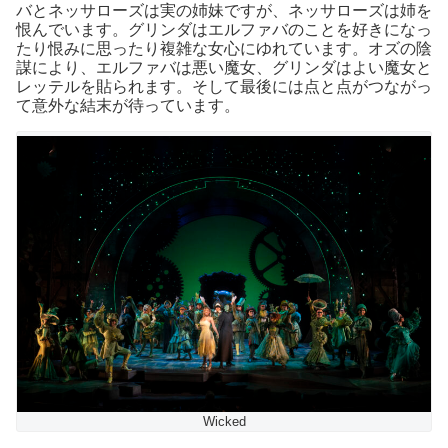
バと
ネッサローズは実の姉妹ですが、ネッサローズは姉を
恨んでいます。
グリンダはエルファバのことを好きになっ
たり恨みに思ったり複雑な女心にゆれています。
オズの陰
謀により、エルファバは悪い魔女、グリンダはよい魔女と
レッテルを貼られます。
そして最後には点と点がつながっ
て意外な結末が待っています。
Wicked