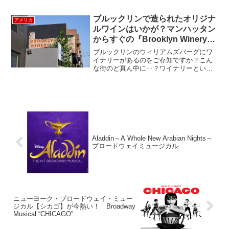
ブルックリンで造られたオリジナ
アメリカ
ルワインはいかが？マンハッタン
からすぐの『Brooklyn Winery』
Williamsburg Brooklyn
ブルックリンのウィリアムズバーグにワ
イナリーがあるのをご存知ですか？こん
な街のど真ん中に‥？ワイナリーという
とブドウ畑が広がっているイメージです
が、どこにも見当たらない。他の場所で
栽培されたブドウを使って醸造のみをお
こなうアーバン・ワイナリ...
Aladdin～A Whole New Arabian Nights～
ブロードウェイミュージカル
ニューヨーク・ブロードウェイ・ミュー
ジカル【シカゴ】が今熱い！ Broadway
Musical “CHICAGO”