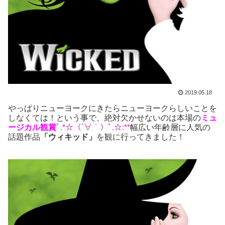
2019.05.18
やっぱりニューヨークにきたらニューヨークらしいことを
しなくては！という事で、絶対欠かせないのは本場の
ミュ
ージカル観賞
ﾟ.*☆（´∀｀）ﾟ.☆:**
幅広い年齢層に人気の
話題作品
「ウィキッド」
を観に行ってきました！