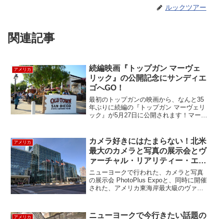
ルックツアー
関連記事
続編映画『トップガン マーヴェ
アメリカ
リック』の公開記念にサンディエ
ゴへGO！
最初のトップガンの映画から、なんと35
年ぶりに続編の『トップガン マーヴェリ
ック』が5月27日に公開されます！マーベ
リック公開前に、最初のトップガンも見
返して、ストーリーをおさらいする方も
いらっしゃるのではないでしょうか？そ
カメラ好きにはたまらない！北米
アメリカ
こで当初のトップ...
最大のカメラと写真の展示会とヴ
ァーチャル・リアリティー・エク
スポ ｜NYVR Expo & PhotoPlus
ニューヨークで行われた、カメラと写真
Expo
の展示会 PhotoPlus Expoと、同時に開催
された、アメリカ東海岸最大級のヴァー
チャル・リアリティーの展示会 NYVR
Expoに行ってきました。会場のジャヴィ
ッツ・コンベンション・センターは、
ニューヨークで今行きたい話題の
アメリカ