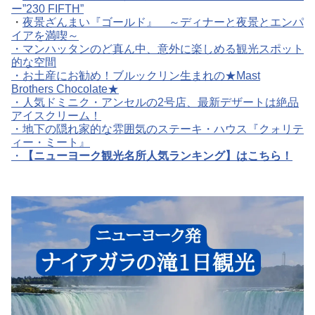
ー”230 FIFTH”
・
夜景ざんまい『ゴールド』 ～ディナーと夜景とエンパ
イアを満喫～
・
マンハッタンのど真ん中、意外に楽しめる観光スポット
的な空間
・
お土産にお勧め！ブルックリン生まれの★Mast
Brothers Chocolate★
・人気ドミニク・アンセルの2号店、最新デザートは絶品
アイスクリーム！
・
地下の隠れ家的な雰囲気のステーキ・ハウス『クォリテ
ィー・ミート』
・
【ニューヨーク観光名所人気ランキング】はこちら！