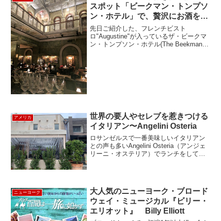
ニ...
スポット「ビークマン・トンプソ
ン・ホテル」で、贅沢にお酒を楽
しめる “The Bar Room”
先日ご紹介した、フレンチビスト
ロ"Augustine"が入っているザ・ビークマ
ン・トンプソン・ホテル(The Beekman
Tompson Hotel)は、ニューヨークの歴史
建造物に指定されている建物(1883年完
成)を改装して、2016...
世界の要人やセレブを惹きつける
アメリカ
イタリアン〜Angelini Osteria
ロサンゼルスで一番美味しいイタリアン
との声も多いAngelini Osteria（アンジェ
リーニ・オステリア）でランチをしてき
ました。イタリア仕込みのオーナーシェ
フが振るうイタリア料理のファンには、
世界の要人やセレブ達も多く、ローマ法
王ヨハ...
大人気のニューヨーク・ブロード
ニューヨーク
ウェイ・ミュージカル『ビリー・
エリオット』 Billy Elliott