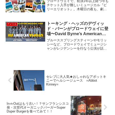
ブロードウェイで、初演1年以上経つ今も
チケット入手が難しいミュージカル『ビ
リーエリオット』。木曜日の夜も、劇場
は超満員でした! 今回は、3列目センター
やや右角度。日本の大きなミュージカル
の舞台とは違ってブロードウェイは劇場
トーキング・ヘッズのデヴィッ
アメリカ
が小さめで、臨場感...
ド・バーンがブロードウェイに登
場〜David Byrne’s American
Utopia
ブルーススプリングスティーンやモリッ
シーなど、ブロードウェイでミュージシ
ャンがレジデンシーを行なう公演が話題
になりましたが、今度は、元トーキン
グ・ヘッズのデヴィッド・バーンのブロ
ードウェイ公演David Byrne's American
...
セレブに大人気★おしゃれなアボットキ
ニーでヘルシージュース =Abbot
Kinney=
In-n-Outはもう古い！？サンフランシスコ
発・次世代オーガニックバーガーSuper
Duper Burgerを食べてみて！！