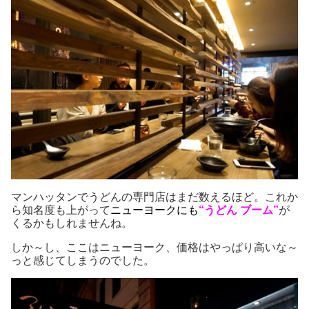
マンハッタンでうどんの専門店はまだ数えるほど。これか
ら知名度も上がって
ニューヨークにも
“
うどん ブーム”
が
くるかもしれませんね。
しか～し、ここはニューヨーク、価格はやっぱり高いな～
っと感じてしまうのでした。