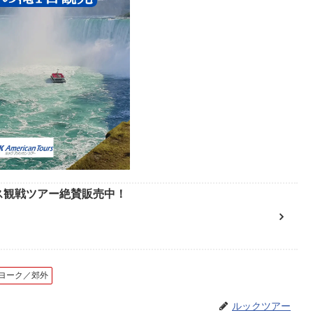
ース観戦ツアー絶賛販売中！
ヨーク／郊外
ルックツアー