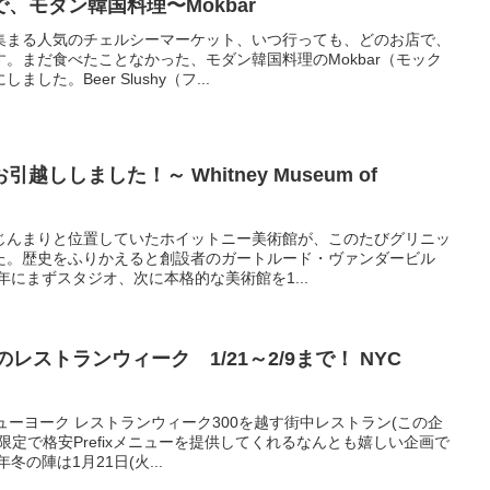
、モダン韓国料理〜Mokbar
集まる人気のチェルシーマーケット、いつ行っても、どのお店で、
。まだ食べたことなかった、モダン韓国料理のMokbar（モック
た。Beer Slushy（フ...
ししました！～ Whitney Museum of
じんまりと位置していたホイットニー美術館が、このたびグリニッ
た。歴史をふりかえると創設者のガートルード・ヴァンダービル
年にまずスタジオ、次に本格的な美術館を1...
のレストランウィーク 1/21～2/9まで！ NYC
ューヨーク レストランウィーク300を越す街中レストラン(この企
限定で格安Prefixメニューを提供してくれるなんとも嬉しい企画で
冬の陣は1月21日(火...