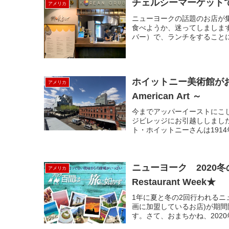
チェルシーマーケットで
アメリカ
ニューヨークの話題のお店が
食べようか、迷ってしまします
バー）で、ランチをすることにしまし
ホイットニー美術館がお引越
アメリカ
American Art ～
今までアッパーイーストにこ
ジビレッジにお引越ししまし
ト・ホイットニーさんは1914
ニューヨーク 2020冬
アメリカ
Restaurant Week★
1年に夏と冬の2回行われるニ
画に加盟しているお店)が期間
す。さて、おまちかね、2020年