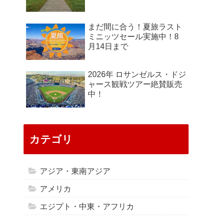
まだ間に合う！夏旅ラスト
ミニッツセール実施中！8
月14日まで
2026年 ロサンゼルス・ドジ
ャース観戦ツアー絶賛販売
中！
カテゴリ
アジア・東南アジア
アメリカ
エジプト・中東・アフリカ