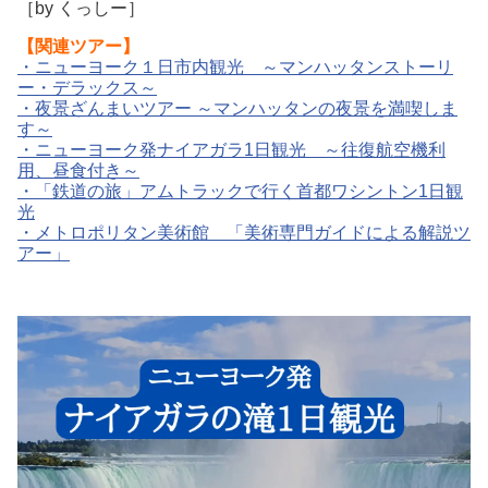
［by くっしー］
【関連ツアー】
・
ニューヨーク１日市内観光 ～マンハッタンストーリ
ー・デラックス～
・
夜景ざんまいツアー ～マンハッタンの夜景を満喫しま
す～
・
ニューヨーク発ナイアガラ1日観光 ～往復航空機利
用、昼食付き～
・
「鉄道の旅」アムトラックで行く首都ワシントン1日観
光
・
メトロポリタン美術館 「美術専門ガイドによる解説ツ
アー」