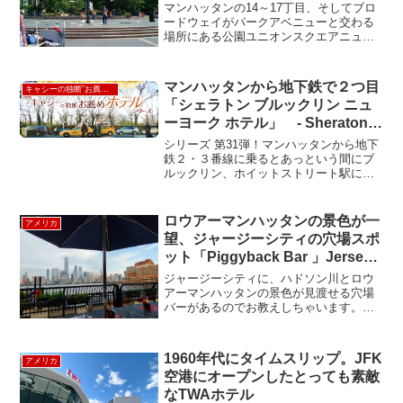
マンハッタンの14～17丁目、そしてブロ
ードウェイがパークアベニューと交わる
場所にある公園ユニオンスクエアニュー
ヨーカー・観光客の憩いの地です。 1970
年代中ごろまでは、このユニオンスクエ
アーは麻薬のディラーとかがたむろして
マンハッタンから地下鉄で２つ目
キャシーの独断”お薦め”ホテル
いましたが、1...
「シェラトン ブルックリン ニュ
ーヨーク ホテル」 - Sheraton
Brooklyn New York Hotel
シリーズ 第31弾！マンハッタンから地下
鉄２・３番線に乗るとあっという間にブ
ルックリン、ホイットストリート駅に到
着。マンハッタンのソーホーやファイナ
ンシャルセンターにも便利だし、 コンサ
ートやバスケットの試合を観にバークレ
ロウアーマンハッタンの景色が一
アメリカ
ーセンターに来るの...
望、ジャージーシティの穴場スポ
ット「Piggyback Bar 」Jersey
City
ジャージーシティに、ハドソン川とロウ
アーマンハッタンの景色が見渡せる穴場
バーがあるのでお教えしちゃいます。ニ
ューヨークからは、パストレイン一本で
行けます。ワールドトレードセンター駅
から1駅のエクスチェンジプレイス駅。ハ
1960年代にタイムスリップ。JFK
アメリカ
ドソン川沿いのボードウ...
空港にオープンしたとっても素敵
なTWAホテル