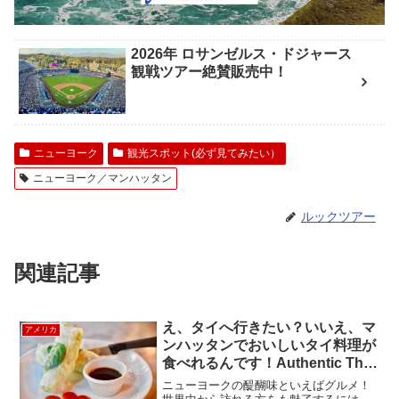
2026年 ロサンゼルス・ドジャース
観戦ツアー絶賛販売中！
ニューヨーク
観光スポット(必ず見てみたい）
ニューヨーク／マンハッタン
ルックツアー
関連記事
え、タイへ行きたい？いいえ、マ
アメリカ
ンハッタンでおいしいタイ料理が
食べれるんです！Authentic Thai
Cuisine
ニューヨークの醍醐味といえばグルメ！