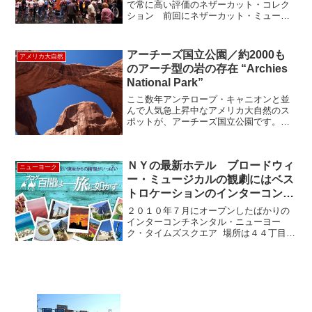
レクション
で常に高い評価のネザーカット・コレク
ション 前回にネザーカット・ミュージ
アムをご紹介しましたが、今回が本命の
ネザーカット・コレクションです。ネザ
ーカット・コレクションはツアーでしか
アーチーズ国立公園／約2000も
アメリカ大自然
入れませんので、予約が必...
のアーチ型の岩の存在 “Archies
National Park”
ここ数年アンテロープ・キャニオンと並
んで人気急上昇中なアメリカ大自然のス
ポットが、アーチーズ国立公園です。場
所はユタ州モアブ（Moab）という小さな
町から北に数マイル。モアブの名は聖書
の中でも出てくる町で、モルモン（ユタ
ＮＹの最新ホテル ブロードウィ
州とモルモン教につい...
ニューヨーク
ー・ミュージカルの観劇にはベス
トロケーションのインターコンチ
ネンタル・ニューヨーク・タイム
２０１０年７月にオープンしたばかりの
ズスクエア
インターコンチネンタル・ニューヨー
ク・タイムズスクエア 場所は４４丁目の
８番街、有名なジャズ・クラブ「バード
ランド」の向かいにある３６階の高層ホ
テルです。ロビーのフロントデスクの後
ろにはバックに竹林と石...