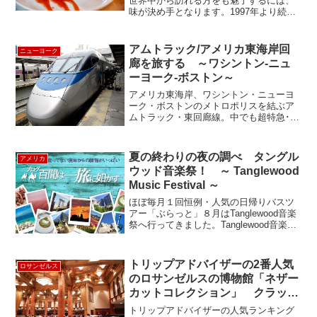
世界中から訪れる方をも魅了するには、
味が決め手となります。1997年より続く
本場のようなタイ料理が味わえると人気
です！ハッピーアワーの悲劇私が訪れた
のは、平日の夜7時前。残念だったのは、
アムトラック/アメリカ東海岸回
ニューヨーク
ハッピーアワーが過...
廊を旅する ～ワシントン-ニュ
ーヨーク-ボストン～
アメリカ東海岸、ワシントン・ニューヨ
ーク・ボストンのメトロポリスを結ぶア
ムトラック・東回廊線。中でも超特急･ア
セラエクスプレスは、国内鉄道の最先端
技術が売りだ。ニューヨーク/ボストン、
ニューヨーク/ワシントンをそれぞれ4時
夏の終わりの夜の調べ タングル
アメリカ
間弱で結ぶ！飛行機...
ウッド音楽祭！ ～ Tanglewood
Music Festival ～
ほぼ毎月１回恒例・人気の日帰りバスツ
アー「ぶらっと」８月はTanglewood音楽
祭へ行ってきました。Tanglewood音楽祭
は世界的にも有名な音楽祭で、マサチュ
ーセッツ州バークシャー郡レノックスと
いう小さな町で毎年夏に開催されます。
トリップアドバイザーの2番人気
ロサンゼルス
タン...
のロサンゼルスの博物館「ネザー
カットコレクション」 クラッシ
ックカーばかりではない貴重なコ
トリップアドバイザーの人気ランキング