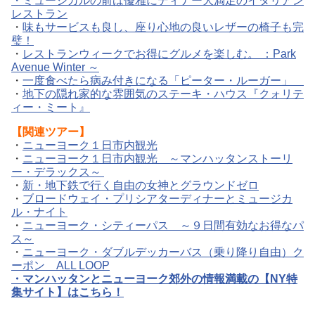
・
ミュージカルの前は優雅にディナー大満足のイタリアン
レストラン
・
味もサービスも良し、座り心地の良いレザーの椅子も完
璧！
・
レストランウィークでお得にグルメを楽しむ。 ：Park
Avenue Winter ～
・
一度食べたら病み付きになる「ピーター・ルーガー」
・
地下の隠れ家的な雰囲気のステーキ・ハウス『クォリテ
ィー・ミート』
【
関連ツアー】
・
ニューヨーク１日市内観光
・
ニューヨーク１日市内観光 ～マンハッタンストーリ
ー・デラックス～
・
新・地下鉄で行く自由の女神とグラウンドゼロ
・
ブロードウェイ・プリシアターディナーとミュージカ
ル・ナイト
・
ニューヨーク・シティーパス ～９日間有効なお得なパ
ス～
・
ニューヨーク・ダブルデッカーバス（乗り降り自由）ク
ーポン ALL LOOP
・
マンハッタンとニューヨーク郊外の情報満載の【NY特
集サイト】はこちら！