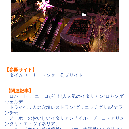
【参照サイト】
・
タイムワーナーセンター公式サイト
【関連記事】
・
ロバート デ ニーロが仕掛人人気のイタリアン“ロカンダ
ヴェルデ
・
トライベッカの穴場レストラン“グリニッチグリル”でラ
ンチ☆
・
ノーホーのおいしいイタリアン「イル・ブーコ・アリメ
ンタリ・エ・ヴィネリア」