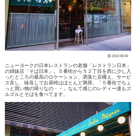
2010.08.06
ニューヨークの日本レストランの老舗「レストラン日本」
の姉妹店「そば日本」。５番街から５２丁目を西に少し入
ったところの最高のロケーション、洒落た店構え、サービ
ス良し、味良しでお昼時はほとんど満席。「５番街でちょ
っと買い物の帰りなの・・」なんて感じのレディー達もズ
ルズルとそばを食べてます。