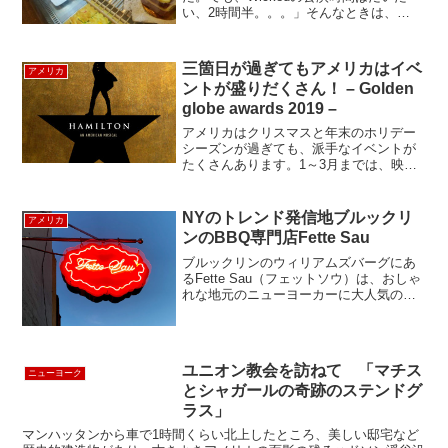
い、2時間半。。。」そんなときは、
Thalia kitchenへGo! ここは、レストラン
Thaliaの姉妹店で、テイクアウト専門店。
気軽にフレッシュで美味しいサン...
三箇日が過ぎてもアメリカはイベ
アメリカ
ントが盛りだくさん！ – Golden
globe awards 2019 –
アメリカはクリスマスと年末のホリデー
シーズンが過ぎても、派手なイベントが
たくさんあります。1～3月までは、映画
やテレビ、音楽の授賞式が目白押しでや
ってきます。アメリカ東部の冬は長くて
気分がめいりそうになりますが、そんな
NYのトレンド発信地ブルックリ
アメリカ
気分を吹き飛ばしてくれ...
ンのBBQ専門店Fette Sau
ブルックリンのウィリアムズバーグにあ
るFette Sau（フェットソウ）は、おしゃ
れな地元のニューヨーカーに大人気のベ
ーべキューのレストラン。元ガレージだ
った場所を改装して、今大流行中のブル
ックリンぽい、ラスティックスタイルの
レストランにな...
ユニオン教会を訪ねて 「マチス
ニューヨーク
とシャガールの奇跡のステンドグ
ラス」
マンハッタンから車で1時間くらい北上したところ、美しい邸宅など