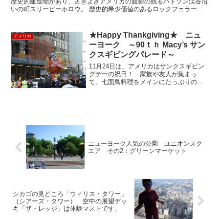
歴史的建造物があり、古きよきアメリカの面影の残るハドソン渓谷沿
いの町スリーピーホロウ。 歴史的希少価値のあるロックフェラー
邸・フィリップスバーグマナーと同じく、大変有名なユニオン...
★Happy Thankgiving★ ニュ
アメリカ
ーヨーク ～90ｔｈ Macy’s サン
クスギビングパレード～
11月24日は、アメリカはサンクスギビン
グデーの祝日！ 家族や友人が集まっ
て、七面鳥料理をメインにたっぷりの食
事を楽しむのが伝統行事ですが、ニュー
ヨークのサンクスギビングといえば、老
舗のデパートMACY'S (メイシーズ）が主
催する毎年恒例...
ニューヨーク人気の公園 ユニオンスク
エア その2：グリーンマーケット
シカゴの見どころ「ウィリス・タワー」
（シアーズ・タワー） 空中の展望デッ
キ「ザ・レッジ」は体験マストです。