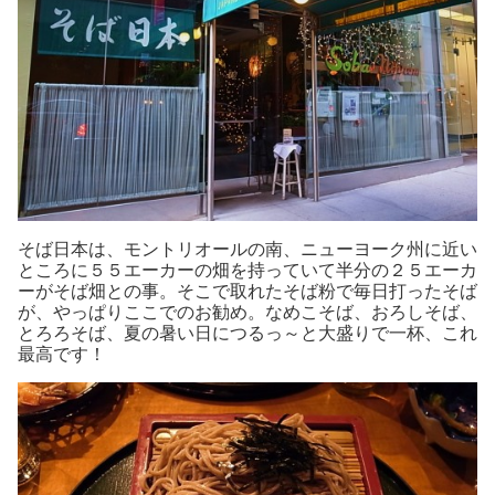
そば日本は、モントリオールの南、ニューヨーク州に近い
ところに５５エーカーの畑を持っていて半分の２５エーカ
ーがそば畑との事。そこで取れたそば粉で毎日打ったそば
が、やっぱりここでのお勧め。なめこそば、おろしそば、
とろろそば、夏の暑い日につるっ～と大盛りで一杯、これ
最高です！