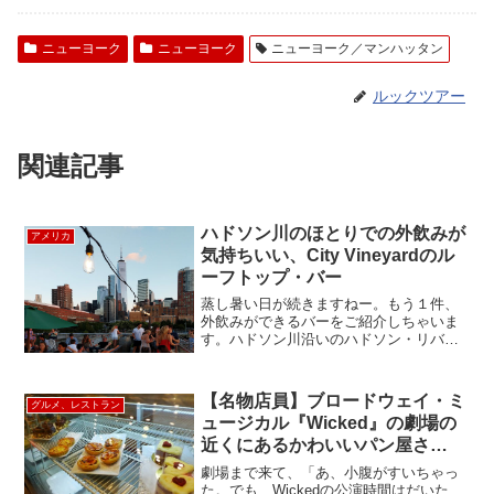
ニューヨーク
ニューヨーク
ニューヨーク／マンハッタン
ルックツアー
関連記事
ハドソン川のほとりでの外飲みが
アメリカ
気持ちいい、City Vineyardのル
ーフトップ・バー
蒸し暑い日が続きますねー。もう１件、
外飲みができるバーをご紹介しちゃいま
す。ハドソン川沿いのハドソン・リバ
ー・パークのピア26にある、シティ・ヴ
ィンヤードのルーフトップ・バーです。
以前紹介した、グランドバンクスの隣の
【名物店員】ブロードウェイ・ミ
グルメ、レストラン
埠頭にあります。グランド...
ュージカル『Wicked』の劇場の
近くにあるかわいいパン屋さ
ん？〜 Thalia kitchen
劇場まで来て、「あ、小腹がすいちゃっ
た。でも、Wickedの公演時間はだいた