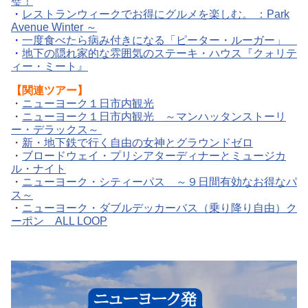
璧！
・
レストランウィークでお得にグルメを楽しむ。 ：Park
Avenue Winter ～
・
一度食べたら病み付きになる「ピーター・ルーガー」
・
地下の隠れ家的な雰囲気のステーキ・ハウス『クォリテ
ィー・ミート』
【
関連ツアー】
・
ニューヨーク１日市内観光
・
ニューヨーク１日市内観光 ～マンハッタンストーリ
ー・デラックス～
・
新・地下鉄で行く自由の女神とグラウンドゼロ
・
ブロードウェイ・プリシアターディナーとミュージカ
ル・ナイト
・
ニューヨーク・シティーパス ～９日間有効なお得なパ
ス～
・
ニューヨーク・ダブルデッカーバス（乗り降り自由）ク
ーポン ALL LOOP