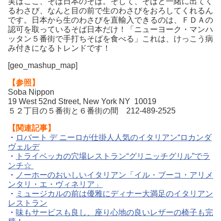
実はここ、そば日本のそば。そして、そばと一緒に出てく
るわさび、なんと目の前で生のわさびをおろしてくれるん
です。日本から生のわさびを直輸入できるのは、ＦＤＡの
認可を取っているそば日本だけ！「ニューヨーク・マンハ
ッタン５番街で手打ちそばを食べる」これは、けっこう病
み付きになるトレンドです！
[geo_mashup_map]
【参照】
Soba Nippon
19 West 52nd Street, New York NY 10019
５２丁目の５番街と６番街の間 212-489-2525
【関連記事】
・
ロバート デ ニーロが仕掛人人気のイタリアン“ロカンダ
ヴェルデ
・
トライベッカの穴場レストラン“グリニッチグリル”でラ
ンチ☆
・
ノーホーのおいしいイタリアン「イル・ブーコ・アリメ
ンタリ・エ・ヴィネリア」
・
ミュージカルの前は優雅にディナー大満足のイタリアン
レストラン
・
味もサービスも良し、座り心地の良いレザーの椅子も完