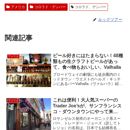
アメリカ
コロラド・デンバー
コロラド、デンバー
ルックツアー
関連記事
ビール好きにはたまらない！48種
アメリカ
類もの生クラフトビールがあっ
て、食べ物もおいしい、Valhalla
ブロードウェイの劇場にも徒歩圏内のミ
ッドタウン・ウエストのヘルズ・キッチ
ンにあるバーValhalla（ヴァルハラ）紹介
します。このバー、48種類の生クラフト
ビールが自慢です。このずらりと並ん
だ、タップを見てくだい。見たことも聞
これは便利！大人気スーパーの
アメリカ
いたこともない...
Trader Joe’sが、サンフランシス
コ・ダウンタウンにやって来
た！！
ロサンゼルス発祥のオーガニック系スー
パー、トレーダー・ジョーズ（訳してト
レジョ）の名前は、日本でも結構有名で