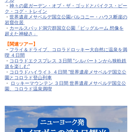
テル
・
神々の庭ガーデン・オブ・ザ・ゴッドとパイクス・ピー
ク・コグ・トレイン
・
世界遺産メサベルデ国立公園バルコニー・ハウス断崖の
岩窟住居
・
カールスバッド洞穴群国立公園「ビッグルーム 想像を
超えた神秘さ」
【関連ツアー】
・
フライ＆ドライブ、コロラドロッキー大自然に温泉を満
喫 ４日間
・
コロラドエクスプレス ３日間 ”シルバートンから狭軌鉄
道を楽しむ”
・
コロラドハイライト ４日間 ”世界遺産メサベルデ国立公
園とコロラド登山列車
・
ロッキーマウンテン ３日間 世界遺産メサベルデ国立公
園、コロラド温泉満喫