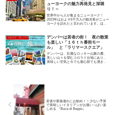
お料理は、ジャパニーズ ...
ューヨークの魅力再発見と深堀
り！～
世界中から人が集まるニューヨーク！
2023年はおよそ6千万人の観光客がニュー
ヨークを訪れたと言われています。ほぼ
コロナ前訪問者数に戻りつつあります。
ニューヨークは常にエネルギッシュで進
化していますよね。ルックアメリカンツ
デンバーは若者の街！ 夜の散策
コロラド・デンバー
アーでもニューヨーク...
も楽しい「１６ｔｈ番街モー
ル」 と「ラリマースクエア」
デンバーは、壮麗なロッキー山脈の麓、
美しい山々を望むコロラド台地にあり、
美味しい空気と今でも都心部でも湧き出
る美味しい水に恵まれた歴史のある街で
す。古くはロッキー山脈の麓の金鉱堀の
キャンプを基に街が形成され、ゴールド
ラッシュに沸く西部への玄...
若者や家族連れにお勧め！！少ない予算
で美味しいイタリアンがお腹いっぱい楽
しめる 『Buca di Beppo』