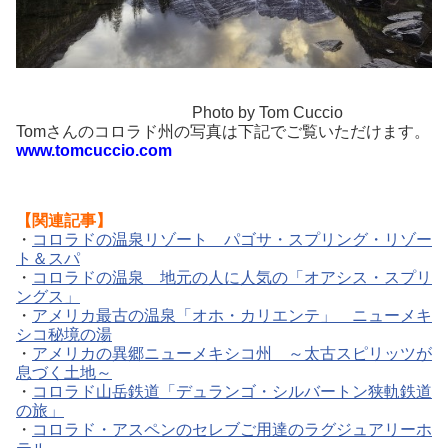
Photo by Tom Cuccio
Tomさんのコロラド州の写真は下記でご覧いただけます。
www.tomcuccio.com
【関連記事】
・
コロラドの温泉リゾート パゴサ・スプリング・リゾー
ト＆スパ
・
コロラドの温泉 地元の人に人気の「オアシス・スプリ
ングス」
・
アメリカ最古の温泉「オホ・カリエンテ」 ニューメキ
シコ秘境の湯
・
アメリカの異郷ニューメキシコ州 ～太古スピリッツが
息づく土地～
・
コロラド山岳鉄道「デュランゴ・シルバートン狭軌鉄道
の旅」
・
コロラド・アスペンのセレブご用達のラグジュアリーホ