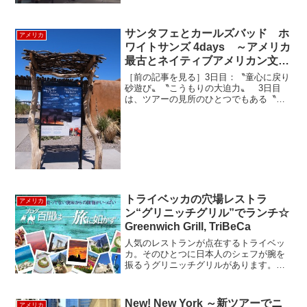
す。オーガニックを意識しているもの
の、価格はお安め、取り扱い商品は幅広
くてあまりハズレがありません。人気ス
サンタフェとカールズバッド ホ
アメリカ
ーパーで回転率が良いので、...
ワイトサンズ 4days ～アメリカ
最古とネイティブアメリカン文化
に触れる旅 ３～
［前の記事を見る］3日目：〝童心に戻り
砂遊び〟〝こうもりの大迫力〟 3日目
は、ツアーの見所のひとつでもある〝幻
想的な真っ白な大砂漠 ホワイトサン
ズ〟へ向かいます。VISITOR CENTER
ではお土産もたくさんあります。さて、
やってきました...
トライベッカの穴場レストラ
アメリカ
ン“グリニッチグリル”でランチ☆
Greenwich Grill, TriBeCa
人気のレストランが点在するトライベッ
カ。そのひとつに日本人のシェフが腕を
振るうグリニッチグリルがあります。ト
ライベッカの閑静な石畳の通りに、ひっ
そりと佇むこちらのレストラン赤いレン
ガ造りの建物は、趣があって素敵です。
New! New York ～新ツアーでニ
アメリカ