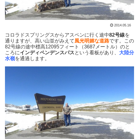
2014.05.16
コロラドスプリングスからアスペンに行く途中
82号線
を
通りますが、高い山並がみえて
風光明媚な道路
です。この
82号線の途中標高12095フィート（3687メートル）のと
ころに
インディペンデンスパス
という看板があり、
大陸分
水嶺
を通過します。