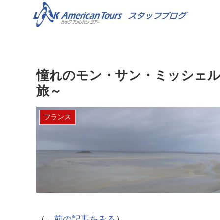
憧れのモン・サン・ミッシェル
旅～
フランス
（
←前の記事をみる
）