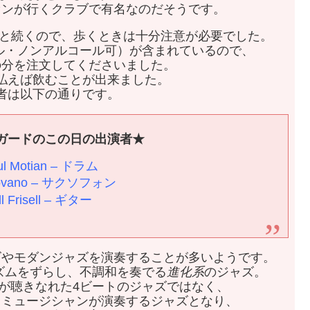
ァンが行くクラブで有名なのだそうです。
へと続くので、歩くときは十分注意が必要でした。
ル・ノンアルコール可）が含まれているので、
の分を注文してくださいました。
払えば飲むことが出来ました。
者は以下の通りです。
ガードのこの日の出演者★
ul Motian – ドラム
Lovano – サクソフォン
ll Frisell – ギター
ズやモダンジャズを演奏することが多いようです。
ズムをずらし、不調和を奏でる
進化系
のジャズ。
が聴きなれた4ビートのジャズではなく、
うミュージシャンが演奏するジャズとなり、