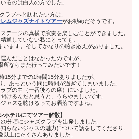
ているのは白人の方でした。
ズクラブへと訪れたい方は、
ーレムジャズナイトツアー
がお勧めだそうです。
、ステージの真横で演奏を楽しむことができました。
り精通していない私にとっても、
まいます。そしてかなりの聴き応えがありました。
を運んだことはなかったのですが、
場所ならまた行ってみたいです！
時15分までの1時間15分ありましたが、
り、あっという間に時間が過ぎてしまいました。
クラブの中（一番後ろの席）にいました。
を聞けるんだと思うと、うらやましいです。
のジャズを聴けるってお洒落ですよね。
トンホテルにてツアー解散】
時20分頃にジャズクラブを出発しました。
の知らないジャズの魅力について話をしてくださり、
像以上にたくさんありました。