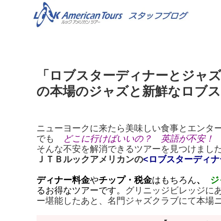
「ロブスターディナーとジャズ
の本場のジャズと新鮮なロブス
ニューヨークに来たら美味しい食事とエンタ
でも
どこに行けばいいの？ 英語が不安！
そんな不安を解消できるツアーを見つけまし
ＪＴＢルックアメリカンの
<ロブスターディナ
ディナー料金
や
チップ・税金
はもちろん
、
ジ
るお得なツアーです。
グリニッジビレッジに
ー堪能したあと、名門ジャズクラブにて本場