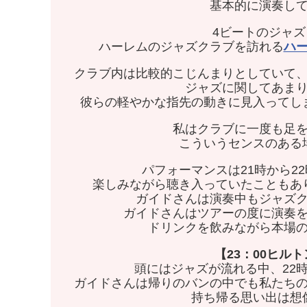
基本的に演奏し
4ビートのジャ
ハーレムのジャズクラブを訪れる
ハ
クラブ内は比較的こじんまりとしていて
ジャズに関してあま
彼らの軽やかな指先の動きに見入ってし
私はクラブに一度も足
こういうセンスのある
パフォーマンスは21時から22
楽しみながら聴き入っていたこともあ
ガイドさんは演奏中もジャズ
ガイドさんはツアーの度に演奏
ドリンクを飲みながら本場
【23：00ヒル
頭にはジャズが流れる中、22
ガイドさんは帰りのバンの中でも私たち
持ち帰る思い出は想