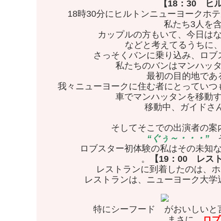
【18：30 
18時30分にヒルトンニューヨークホ
私たち3人を
カップルの方もいて、今日は
などと考えてるうちに
さっそくバンに乗り込み、ロブ
私たちのバンはマンハッ
最初の目的地であ
我々ニューヨークに住む者にとっていつ
車でマンハッタンを移動
移動中、ガイドさんがレスト
そしてそこでの出演者の案
“ぐぅ～・・・”
そ
ロブスター初体験の私はその未知
。
【19：00 レ
レストランに到着したのは、ホテ
レストランは、ニューヨーク大学
特にシーフード がおいしいと
まさに、
ロブ