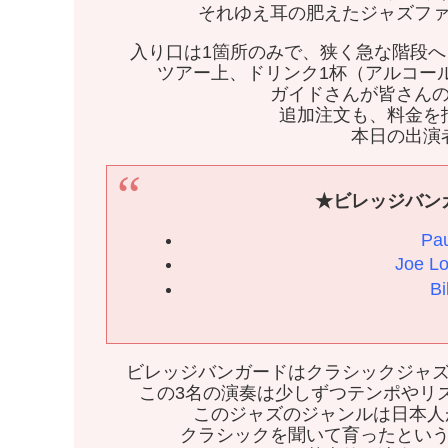
それゆえ耳の肥えたジャズフ
入り口は1箇所のみで、狭く急な階段
ツアー上、ドリンク1杯（アルコー
ガイドさんが皆さん
追加注文も、料金を
本日の出演
★ビレッジバン
Pa
Joe 
Bi
ビレッジバンガードはクラシックジャ
この3名の演奏は少しずつテンポやリ
このジャズのジャンルは日本人
クラシックを聞いて育ったとい