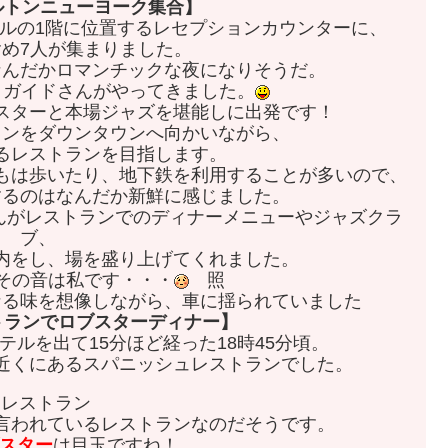
ヒルトンニューヨーク集合】
テルの1階に位置するレセプションカウンターに、
含め7人が集まりました。
なんだかロマンチックな夜になりそうだ。
、ガイドさんがやってきました。
スターと本場ジャズを堪能しに出発です！
タンをダウンタウンへ向かいながら、
るレストランを目指します。
もは歩いたり、地下鉄を利用することが多いので、
するのはなんだか新鮮に感じました。
ランでのディナーメニューやジャズクラ
ブ、
内をし、場を盛り上げてくれました。
の音は私です・・・
照
なる味を想像しながら、車に揺られていました
ストランでロブスターディナー】
ルを出て15分ほど経った18時45分頃。
近くにあるスパニッシュレストランでした。
言われているレストランなのだそうです。
スター
は目玉ですね！