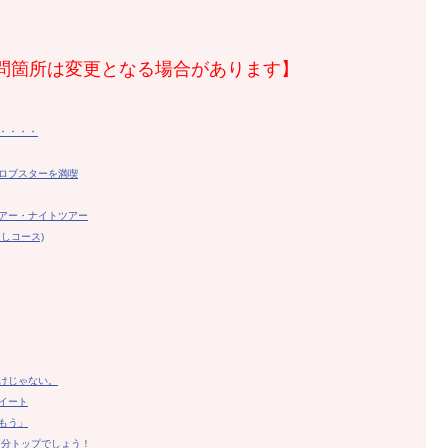
問箇所は変更となる場合があります】
・・・・
ロブスターを満喫
アー
・ナイトツアー
しコース)
けじゃない。
イート
しもう」
は多分トップでしょう！