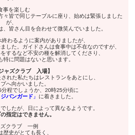
方々皆で同じテーブルに座り、始めは緊張しました
が、
は、皆さん目を合わせて微笑んでいました。
食べ終わるように案内がありましたが、
来ました。ガイドさんは食事中は不在なのですが、
いをするなど不安の種を解消してくださり、
も特に問題はないと思います。
 ジャズクラブ 入場】
満たされた私たちはレストランをあとにし、
ラブへ向かいました。
分程でしょうか、20時25分頃に
ッジバンガード
』
に着きました。
ドでしたが、日によって異なるようです。
ブの指定はできません。
は歴史がとても長く、