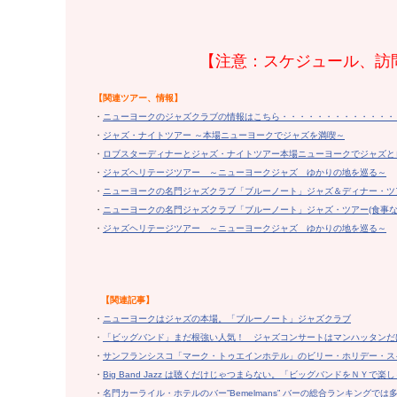
【注意：スケジュール、訪
【関連ツアー、情報】
・
ニューヨークのジャズクラブの情報はこちら・・・・・・・・・・・・・
・
ジャズ・ナイトツアー ～本場ニューヨークでジャズを満喫～
・
ロブスターディナーとジャズ・ナイトツアー本場ニューヨークでジャズと
・
ジャズヘリテージツアー ～ニューヨークジャズ ゆかりの地を巡る～
・
ニューヨークの名門ジャズクラブ「ブルーノート」ジャズ＆ディナー・ツ
・
ニューヨークの名門ジャズクラブ「ブルーノート」ジャズ・ツアー(食事な
・
ジャズヘリテージツアー ～ニューヨークジャズ ゆかりの地を巡る～
【
関連記事】
・
ニューヨークはジャズの本場。「ブルーノート」ジャズクラブ
・
「ビッグバンド」まだ根強い人気！ ジャズコンサートはマンハッタンだ
・
サンフランシスコ「マーク・トゥエインホテル」のビリー・ホリデー・ス
・
Big Band Jazz は聴くだけじゃつまらない。「ビッグバンドをＮＹで楽
・
名門カーライル・ホテルのバー”Bemelmans” バーの総合ランキングで