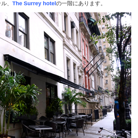
テル、
The Surrey hotel
の一階にあります。