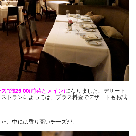
スで$26.00
(前菜とメイン)
になりました。デザート
レストランによっては、プラス料金でデザートもお試
した。中には香り高いチーズが。