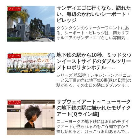
サウスにあり、コロンバスサークルから
すぐ。週末の昼間ですがほぼ満席！人気
サンディエゴに行くなら、訪れた
アメリカ
なのが伺えます。予...
い、海辺のかわいいシーポート・
ビレッジ
ダウンタウンのウォーターフロントにあ
る、シーポート・ビレッジは、南カリフ
ォルニアのサンディエゴらしい雰囲気を
楽しめるショッピングセンターで、サン
ディエゴに行くなら、寄っておきたい観
光スポットのひとつです。海沿いのビレ
地下鉄の駅から10秒、ミッドタウ
アメリカ
ッジには、可愛らしい建物...
ンイーストサイドのダブルツリー
メトロポリタンホテル –
DoubleTree by Hilton
シリーズ 第52弾！レキシントンアベニュ
Metropolitan Hotel
ーと51丁目の角に地下鉄6番(緑)とE(青)の
駅がある。その出口の隣にダブルツリー
メトロポリタンがある。大型ヒルトンチ
ェーンの一つのブランドである“ダブルツ
リー”なので、誰もが安心して宿泊でき
サブウェイアート～ニューヨーク
アメリカ
る。20...
の地下鉄の駅に描かれたモザイク
アート[Ｑライン編]
ニューヨークの地下鉄には沢山のモザイ
クアートが見られるのをご存知ですか？
探し始めると、けっこう沢山あるんで
す。著名なアーティストの作品も多くあ