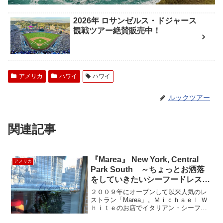
2026年 ロサンゼルス・ドジャース
観戦ツアー絶賛販売中！
アメリカ
ハワイ
ハワイ
ルックツアー
関連記事
『Marea』 New York, Central
アメリカ
Park South ～ちょっとお洒落
をしていきたいシーフードレスト
ラン～
２００９年にオープンして以来人気のレ
ストラン「Marea」。Ｍｉｃｈａｅｌ Ｗ
ｈｉｔｅのお店でイタリアン・シーフー
ドのお店です。場所はセントラルパーク