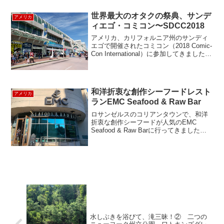
るので、一見の価値ありです。まずは、
一番新しく開通したセカンドアベニュー
世界最大のオタクの祭典、サンデ
アメリカ
ラインから。Ｑラインの86...
ィエゴ・コミコン〜SDCC2018
アメリカ、カリフォルニア州のサンディ
エゴで開催されたコミコン（2018 Comic-
Con International）に参加してきました。
このイベントは、毎年７月にサンディエ
ゴのコンベンションセンターで開催され
るエンタメ、ポップカルチャー...
和洋折衷な創作シーフードレスト
アメリカ
ランEMC Seafood & Raw Bar
ロサンゼルスのコリアンタウンで、和洋
折衷な創作シーフードが人気のEMC
Seafood & Raw Barに行ってきました。
ここクラムストリップのフライやロブス
ターロールなど、アメリカの代表的なシ
ーフード料理と、中トロやブリトロのお
刺身、...
水しぶきを浴びて、滝三昧！② 二つの