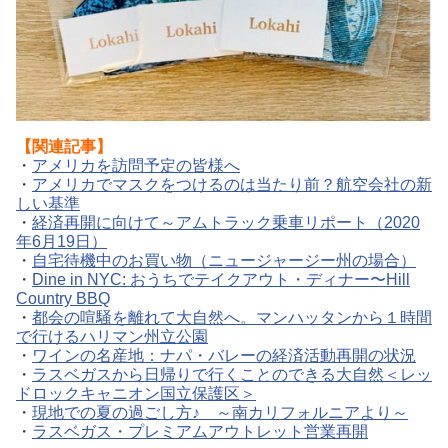
【関連記事】
・
アメリカを訪問予定の皆様へ
・
アメリカでマスクをつけるのは当たり前？航空会社の新
しい基準
・
経済再開に向けて～アムトラック乗車リポート（2020
年6月19日）
・
自宅待機中のお買い物（ニュージャージー州の場合）
・
Dine in NYC: おうちでテイクアウト・ディナー〜Hill
Country BBQ
・
都会の喧騒を離れて大自然へ。マンハッタンから１時間
で行けるハリマン州立公園
・
ワインの名産地：ナパ・バレーの経済活動再開の状況
・
ラスベガスから日帰りで行くことのできる大自然＜レッ
ドロックキャニオン国立保護区＞
・
現地での夏の過ごし方♪ ～南カリフォルニアより～
・
ラスベガス・プレミアムアウトレット営業再開