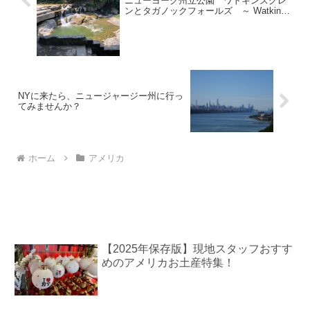
ニューヨーク州立公園 ワトキンズグレ
ンとタガノックフォールズ ～ Watkins
Glen Sate Park & Taughannock Falls
State Park ～
NYに来たら、ニュージャージー州に行っ
てみませんか？
ホーム
アメリカ
【2025年保存版】現地スタッフおすす
めのアメリカお土産特集！