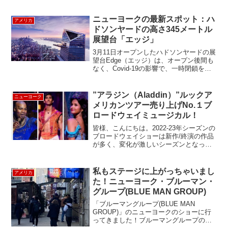
チケットが売り切れ続出と聞いていたの
ですが、以前よりは少し取りやすくなっ
てきたようで、ファンにはうれしいニュ
ニューヨークの最新スポット：ハ
アメリカ
ース！場所はタイ...
ドソンヤードの高さ345メートル
展望台「エッジ」
3月11日オープンしたハドソンヤードの展
望台Edge（エッジ）は、オープン後間も
なく、Covid-19の影響で、一時閉鎖をし
ていましたが、タッチレスオペレーショ
ンを駆使して再オープンしました。今回
はニューヨークの最新スポット、エッジ
”アラジン（Aladdin）”ルックア
ニューヨーク
を徹...
メリカンツアー売り上げNo.１ブ
ロードウェイミュージカル！
皆様、こんにちは。2022-23年シーズンの
ブロードウェイショーは新作/終演の作品
が多く、変化が激しいシーズンとなって
います。そんな昨年、ルックアメリカン
ツアーで売り上げNo.１だったミュージカ
ルは何だったかおわかりですか？🤔正解
私もステージに上がっちゃいまし
アメリカ
は”アラ...
た！ニューヨーク・ブルーマン・
グループ(BLUE MAN GROUP)
「ブルーマングループ(BLUE MAN
GROUP)」のニューヨークのショーに行
ってきました！ブルーマングループのシ