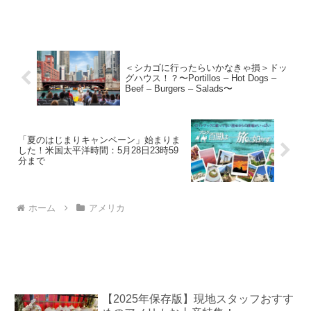
ョーはニューヨーク以外にもラスベガ
ス、ボストン、シカゴ、ベルリン（ドイ
ツ）の他、ワールドツアーでは日本でも
公演を行っており...
＜シカゴに行ったらいかなきゃ損＞ドッ
グハウス！？〜Portillos – Hot Dogs –
Beef – Burgers – Salads〜
「夏のはじまりキャンペーン」始まりま
した！米国太平洋時間：5月28日23時59
分まで
ホーム
アメリカ
【2025年保存版】現地スタッフおすす