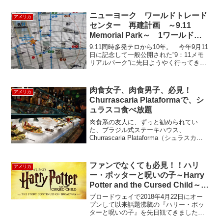
ニューヨーク ワールドトレード
アメリカ
センター 再建計画 ～9.11
Memorial Park～ 1ワールドト
レードセンターも完成間近！
9.11同時多発テロから10年。 今年9月11
日に記念して一般公開された”9：11メモ
リアルパーク”に先日ようやく行ってきま
した。地下鉄でのアクセスが便利です。
（☆のメモリアルの入口から入場）同時
多発テロの起きたグラウンドゼロに再建
肉食女子、肉食男子、必見！
アメリカ
設された...
Churrascaria Plataformaで、シ
ュラスコ食べ放題
肉食系の友人に、ずっと勧められてい
た、ブラジル式ステーキハウス、
Churrascaria Plataforma（シュラスカリ
ア・プラッタフォーマ）に行ってきまし
た。シュラスコは、串刺しの大きなお肉
の表面をそぎ切りにして食べるブラジル
ファンでなくても必見！！ハリ
アメリカ
のステー...
ー・ポッターと呪いの子～Harry
Potter and the Cursed Child～
2019年観劇レポート
ブロードウェイで2018年4月22日にオー
プンして以来話題沸騰の『ハリー・ポッ
ターと呪いの子』を先日観てきました。