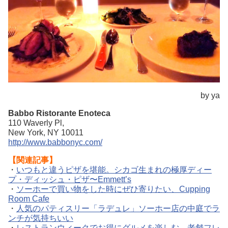
by ya
Babbo Ristorante Enoteca
110 Waverly Pl,
New York, NY 10011
http://www.babbonyc.com/
【関連記事】
・
いつもと違うピザを堪能。シカゴ生まれの極厚ディー
プ・ディッシュ・ピザ〜Emmett’s
・
ソーホーで買い物をした時にぜひ寄りたい、Cupping
Room Cafe
・
人気のパティスリー「ラデュレ」ソーホー店の中庭でラ
ンチが気持ちいい
・
レストランウィークでお得にグルメを楽しむ。老舗フレ