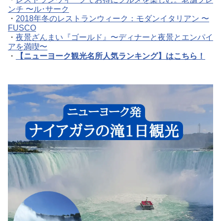
ンチ 〜ル･サーク
・
2018年冬のレストランウィーク：モダンイタリアン 〜
FUSCO
・
夜景ざんまい『ゴールド』〜ディナーと夜景とエンパイ
アを満喫〜
・
【ニューヨーク観光名所人気ランキング】はこちら！