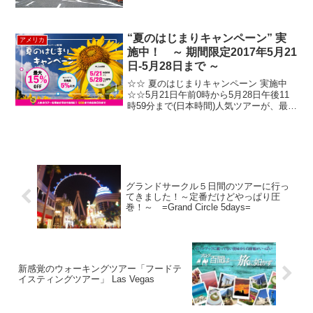
から始まったこの歩行者天国、試験的に
今年いっぱい続きます。場所はどちらも
ブロードウェイ...
“夏のはじまりキャンペーン” 実
アメリカ
施中！ ～ 期間限定2017年5月21
日-5月28日まで ～
☆☆ 夏のはじまりキャンペーン 実施中
☆☆5月21日午前0時から5月28日午後11
時59分まで(日本時間)人気ツアーが、最大
15%オフ！！！（9/30までの出発日分ま
で）↓ ↓ ↓ ↓ ↓ 対象商品はこちら ↓ ↓ ↓ ↓
↓★ハーレ...
グランドサークル５日間のツアーに行っ
てきました！～定番だけどやっぱり圧
巻！～ =Grand Circle 5days=
新感覚のウォーキングツアー「フードテ
イスティングツアー」 Las Vegas