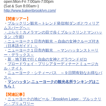
open:Mon-Fri 7:00am-7:00pm
(Sat & Sun 8:00am~)
http://www.bakeribrooklyn.com/
【
関連ツアー】
・
ブルックリン観光～トレンド発信地!ダンボとウィリア
ムスバーグへ～
・
ぶらり！カメラマンの目で歩くブルックリンとマンハッ
タン（午前)
・
ニューヨーク１日市内観光 ～自由の女神クルーズ付き
（日本語ガイド）～
・
ニューヨーク１日市内観光 ～マンハッタンストーリ
ー・デラックス～
・
新・地下鉄で行く自由の女神とグラウンドゼロ
・
ブロードウェイ・プリシアターディナーとミュージカ
ル・ナイト
・
ニューヨーク・シティーパス ～９日間有効なお得なパ
ス～
・
マンハッタン,
ニューヨークの観光名所ランキング
はこ
ちら！
【関連記事】
・
ニューヨークの地ビール「Brooklyn Lager」ブルックリ
ン・ブリュワリー