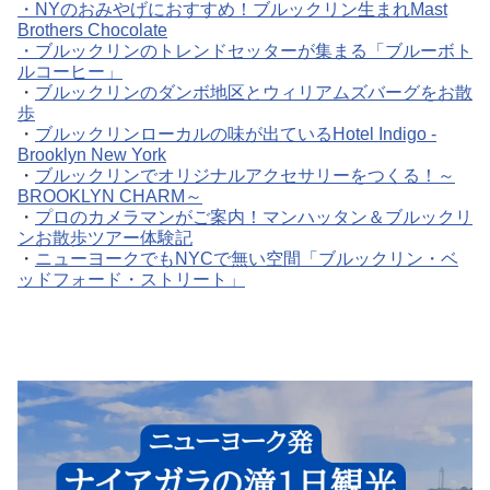
・
NYのおみやげにおすすめ！ブルックリン生まれMast
Brothers Chocolate
・
ブルックリンのトレンドセッターが集まる「ブルーボト
ルコーヒー」
・
ブルックリンのダンボ地区とウィリアムズバーグをお散
歩
・
ブルックリンローカルの味が出ているHotel Indigo -
Brooklyn New York
・
ブルックリンでオリジナルアクセサリーをつくる！～
BROOKLYN CHARM～
・
プロのカメラマンがご案内！マンハッタン＆ブルックリ
ンお散歩ツアー体験記
・
ニューヨークでもNYCで無い空間「ブルックリン・ベ
ッドフォード・ストリート」