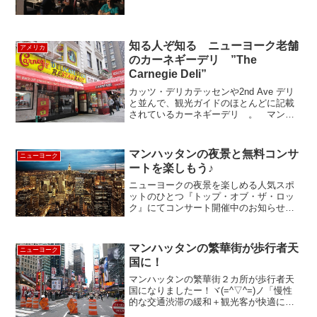
介した、（→ボストンの知る人ぞ知るイ
タリアン料理店が集まるエリア ～ノース
エンド =Boston North End=）「The Da...
知る人ぞ知る ニューヨーク老舗
アメリカ
のカーネギーデリ ”The
Carnegie Deli”
カッツ・デリカテッセンや2nd Ave デリ
と並んで、観光ガイドのほとんどに記載
されているカーネギーデリ 。 マンハ
ッタンで凌ぎを削るデリカテッセンの
数々の中でも創業37年のという王道で
す。 名前の通り、カーネギーホールの斜
マンハッタンの夜景と無料コンサ
ニューヨーク
め向かいにありま...
ートを楽しもう♪
ニューヨークの夜景を楽しめる人気スポ
ットのひとつ『トップ・オブ・ザ・ロッ
ク』にてコンサート開催中のお知らせで
す９月２３日（水）The Mark Berman
Jazz Trio「セックス・アンド・ザ・シテ
ィ」主題歌などで有名なピアニスト兼
マンハッタンの繁華街が歩行者天
ニューヨーク
デ...
国に！
マンハッタンの繁華街２カ所が歩行者天
国になりましたー！ヾ(=^▽^=)ノ「慢性
的な交通渋滞の緩和＋観光客が快適に楽
しめる街づくり」という目的で、5月26日