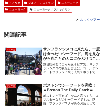
アメリカ
グルメ、レストラン
ニューヨーク
ニューヨーク
ニューヨーク／ブルックリン
ルックツアー
関連記事
サンフランシスコに来たら、一度
アメリカ
は食べたいシーフード。海を見な
がら丸ごとのカニにかぶりつこ
う！-Swiss Louis, San
連日観光客でごった返すピア39。サンフ
Francisco
ランシスコの観光と言えば、ゴールデン
ゲートブリッジに続く人気スポットです
ね。ピア39でシーフードなんて、ベタ過
ぎる・・・。どうせ観光客向けの大味で
しょう？と思っていたら、今回紹介する
ボストンでシーフードを満喫！
アメリカ
Swiss Loui...
＝Boston The Daily Catch＝
ボストンと言えば、なんと言っても、ロ
ブスターなどのシーフードですね。以
前、ブラックパスタがあるお店として紹