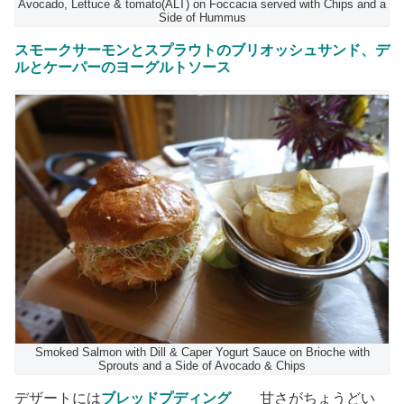
Avocado, Lettuce & tomato(ALT) on Foccacia served with Chips and a
Side of Hummus
スモークサーモンとスプラウトのブリオッシュサンド、デ
ルとケーパーのヨーグルトソース
Smoked Salmon with Dill & Caper Yogurt Sauce on Brioche with
Sprouts and a Side of Avocado & Chips
デザートには
ブレッドプディング
甘さがちょうどい