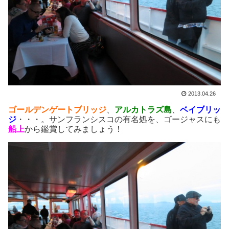
2013.04.26
ゴールデンゲートブリッジ
、
アルカトラズ島
、
ベイブリッ
ジ
・・・。サンフランシスコの有名処を、ゴージャスにも
船上
から鑑賞してみましょう！