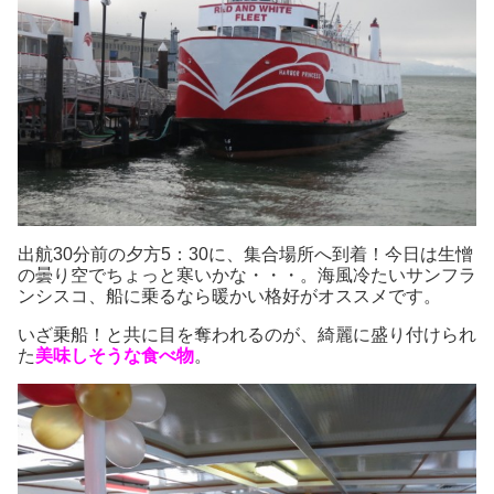
出航30分前の夕方5：30に、集合場所へ到着！今日は生憎
の曇り空でちょっと寒いかな・・・。海風冷たいサンフラ
ンシスコ、船に乗るなら暖かい格好がオススメです。
いざ乗船！と共に目を奪われるのが、綺麗に盛り付けられ
た
美味しそうな食べ物
。