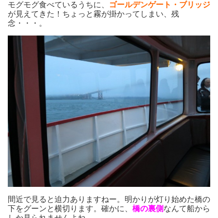
モグモグ食べているうちに、
ゴールデンゲート・ブリッジ
が見えてきた！ちょっと霧が掛かってしまい、残
念・・・。
間近で見ると迫力ありますねー。明かりが灯り始めた橋の
下をグーンと横切ります。確かに、
橋の裏側
なんて船から
しか見られませんよね。