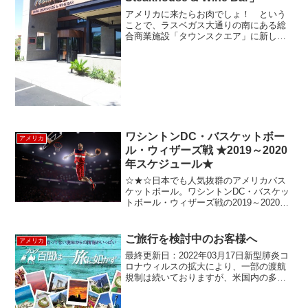
アメリカに来たらお肉でしょ！ という
ことで、ラスベガス大通りの南にある総
合商業施設「タウンスクエア」に新しく
オープンした「Fleming’s Prime
Steakhouse & Wine Bar（フレミング
ス）」に行ってきました。 「フレ...
ワシントンDC・バスケットボー
アメリカ
ル・ウィザーズ戦 ★2019～2020
年スケジュール★
☆★☆日本でも人気抜群のアメリカバス
ケットボール。ワシントンDC・バスケッ
トボール・ウィザーズ戦の2019～2020年
シーズンの日程表です☆★☆会場のチー
ムストアで人気選手やチームグッズを購
入するのも楽しみのひとつ。日程表から
ご旅行を検討中のお客様へ
アメリカ
試合のある日...
最終更新日：2022年03月17日新型肺炎コ
ロナウィルスの拡大により、一部の渡航
規制は続いておりますが、米国内の多く
の州や各国で事業や外出の再開が始まっ
ております。弊社では、ツアーの安全確