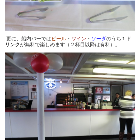
更に、船内バーでは
ビール
・
ワイン
・
ソーダ
のうち
１ド
リンク
が無料で楽しめます（２杯目以降は有料）。