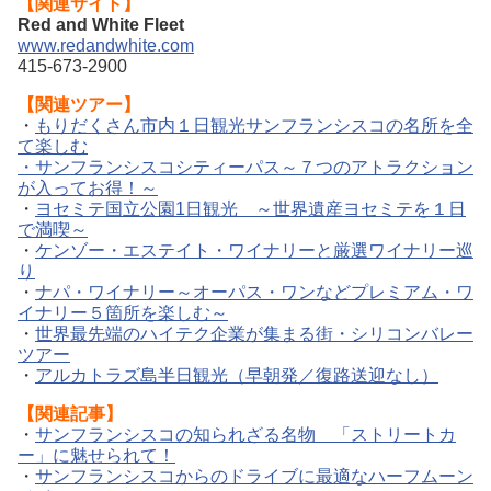
【関連サイト】
Red and White Fleet
www.redandwhite.com
415-673-2900
【関連ツアー】
・
もりだくさん市内１日観光サンフランシスコの名所を全
て楽しむ
・サンフランシスコシティーパス～７つのアトラクション
が入ってお得！～
・
ヨセミテ国立公園1日観光 ～世界遺産ヨセミテを１日
で満喫～
・
ケンゾー・エステイト・ワイナリーと厳選ワイナリー巡
り
・
ナパ・ワイナリー～オーパス・ワンなどプレミアム・ワ
イナリー５箇所を楽しむ～
・
世界最先端のハイテク企業が集まる街・シリコンバレー
ツアー
・
アルカトラズ島半日観光（早朝発／復路送迎なし）
【関連記事】
・
サンフランシスコの知られざる名物 「ストリートカ
ー」に魅せられて！
・
サンフランシスコからのドライブに最適なハーフムーン