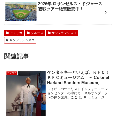
2026年 ロサンゼルス・ドジャース
観戦ツアー絶賛販売中！
アメリカ
クルーズ
サンフランシスコ
サンフランシスコ
関連記事
ケンタッキーといえば、ＫＦＣ！
アメリカ
ＫＦＣミュージアム ～ Colonel
Harland Sanders Museum,
Louisville Kentucky ～
ルイビルのツーリストインフォーメーシ
ョンセンターの中にカーネルサンダーソ
ンの像を発見。ここは、KFCミュージア
ムも兼ねている。ツーリストインフォメ
ーションなので入場無料。彼のもってい
るおなじみのバスケットには KFCでは
なく、KGCと書かれ...