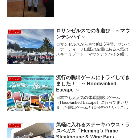
ロサンゼルスでの冬遊び ～マウ
アメリカ
ンテンハイ～
ロサンゼルスから車で約1.5時間、サンバ
ーナーディーノ山脈の左側にある人気の
スキーリゾート、マウンテンハイを紹介
します！このスキーリゾートは３つのエ
リアにわかれており、エリアによって雰
囲気が違います。ウエストリゾート：ス
ノーボーダー用の...
流行の脱出ゲームにトライしてき
アメリカ
ました！ ～ Hoodwinked
Escape ～
日本でも大人気の体感型脱出ゲーム
（Hoodwinked Escape）に行ってまいり
ました脱出ゲームとは何ぞやということ
ですが、4つのテーマが設定された部屋に
閉じ込められ、チームが協力し頭脳を使
い謎解きをするというかなりエキサイテ
気軽に入れるステーキハウス・ラ
アメリカ
ィングなゲ...
スベガス「Fleming’s Prime
Steakhouse & Wine Bar」