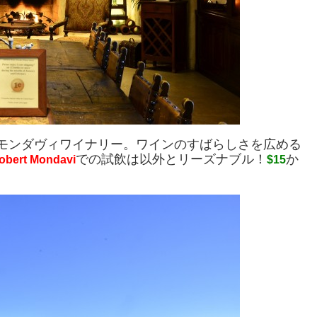
モンダヴィワイナリー。ワインのすばらしさを広める
での試飲は以外とリーズナブル！
か
obert Mondavi
$15