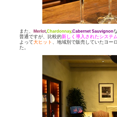
また、
Merlot
,
Chardonnay
,
Cabernet Sauvignon
普通ですが、比較的
新しく導入されたシステ
よって
大ヒット
、地域別で販売していたヨー
た。