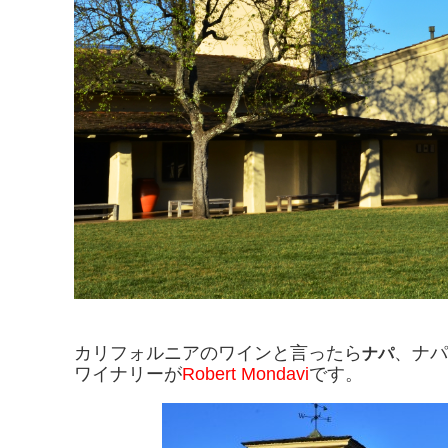
カリフォルニアのワインと言ったら
、ナパ
ナパ
ワイナリーが
Robert Mondavi
です。