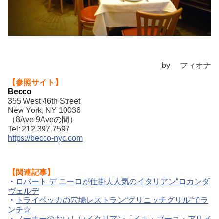
by フィオナ
【参照サイト】
Becco
355 West 46th Street
New York, NY 10036
（8Ave 9Aveの間）
Tel: 212.397.7597
https://becco-nyc.com
【関連記事】
・
ロバート デ ニーロが仕掛人人気のイタリアン“ロカンダ
ヴェルデ
・
トライベッカの穴場レストラン“グリニッチグリル”でラ
ンチ☆
・
ノーホーのおいしいイタリアン「イル・ブーコ・アリメ