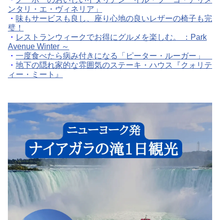
ンタリ・エ・ヴィネリア」
・
味もサービスも良し、座り心地の良いレザーの椅子も完
璧！
・
レストランウィークでお得にグルメを楽しむ。 ：Park
Avenue Winter ～
・
一度食べたら病み付きになる「ピーター・ルーガー」
・
地下の隠れ家的な雰囲気のステーキ・ハウス『クォリテ
ィー・ミート』