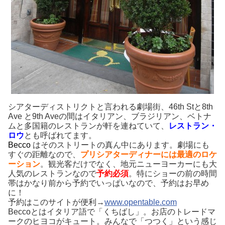
シアターディストリクトと言われる劇場街、46th Stと8th
Ave と9th Aveの間はイタリアン、ブラジリアン、ベトナ
ムと多国籍のレストランが軒を連ねていて、
レストラン・
ロウ
とも呼ばれてます。
Becco
はそのストリートの真ん中にあります。劇場にも
すぐの距離なので、
プリシアターディナーには最適のロケ
ーション
。観光客だけでなく、地元ニューヨーカーにも大
人気のレストランなので
予約必須
。特にショーの前の時間
帯はかなり前から予約でいっぱいなので、予約はお早め
に！
予約はこのサイトが便利→
www.opentable.com
Becco
とはイタリア語で「くちばし」。お店のトレードマ
ークのヒヨコがキュート。みんなで「つつく」という感じ