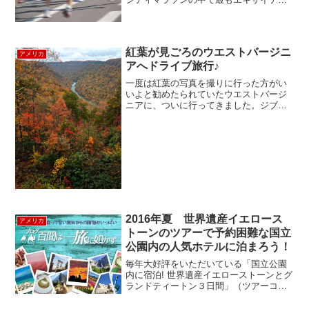
ングといわれるのがニューヨーク・シテ
ィマラソンマンハッタン、スタッテンア
イランド、ブルックリン、クイーンズ、
ブロンクスとニューヨーク...
紅葉が見ごろのウエストバージニ
アメリカ
アへドライブ旅行♪
一度は紅葉の写真を撮りに行った方がい
いよと勧めたられていたウエストバージ
ニアに、ついに行ってきました。ジブリ
の映画「耳をすませば」でも使用され
た、有名な曲「カントリーロード」、実
は、ウエストバージニアを歌った曲なん
です。英語の原曲の中では、...
2016年夏 世界遺産イエロース
アメリカ
トーンのツアーで予約困難な国立
公園内の人気ホテルに泊まろう！
毎年大好評をいただいている「国立公園
内に宿泊! 世界遺産イエローストーンとグ
ランドティートン３日間」（ツアーコー
ド：4330）昨年はイエローストーンでは
全出発日グラントビレッジ宿泊でした