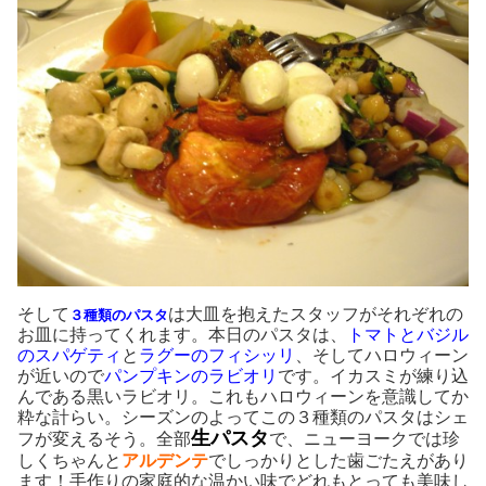
そして
は大皿を抱えたスタッフがそれぞれの
３種類のパスタ
お皿に持ってくれます。本日のパスタは、
トマトとバジル
のスパゲティ
と
ラグーのフィシッリ
、そしてハロウィーン
が近いので
パンプキンのラビオリ
です。イカスミが練り込
んである黒いラビオリ。これもハロウィーンを意識してか
粋な計らい。シーズンのよってこの３種類のパスタはシェ
生パスタ
フが変えるそう。全部
で、ニューヨークでは珍
しくちゃんと
アルデンテ
でしっかりとした歯ごたえがあり
ます！手作りの家庭的な温かい味でどれもとっても美味し