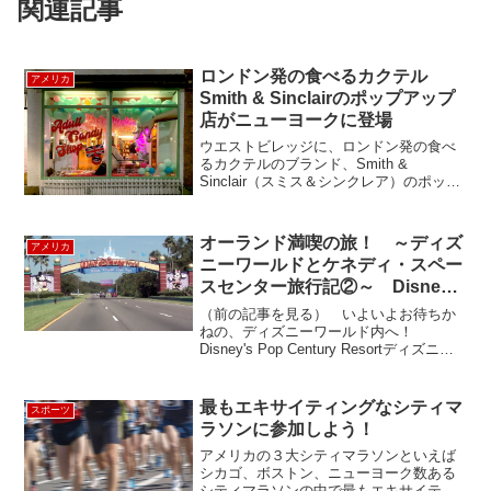
関連記事
ロンドン発の食べるカクテル
アメリカ
Smith & Sinclairのポップアップ
店がニューヨークに登場
ウエストビレッジに、ロンドン発の食べ
るカクテルのブランド、Smith &
Sinclair（スミス＆シンクレア）のポップ
アップストアが登場しました。スミス＆
シンクレアのグミキャンディは、ウォッ
カや、ラム、ジンが入ったアルコール入
オーランド満喫の旅！ ～ディズ
アメリカ
りのグミキャ...
ニーワールドとケネディ・スペー
スセンター旅行記②～ Disney’s
Pop Century Resort
（前の記事を見る） いよいよお待ちか
ねの、ディズニーワールド内へ！
Disney's Pop Century Resortディズニー
リゾートの中でもバリューホテルで、子
連れファミリーが多く、明るくにぎやか
な雰囲気でした。事前にウェブサイトで
最もエキサイティングなシティマ
スポーツ
い...
ラソンに参加しよう！
アメリカの３大シティマラソンといえば
シカゴ、ボストン、ニューヨーク数ある
シティマラソンの中で最もエキサイティ