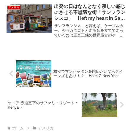
が、今年2016年度、ルックアメリカンツ
出発の日はなんとなく寂しい感じ
アメリカ
アーは出発日に...
にさせる不思議な街「サンフラン
シスコ」 I left my heart in San
Francisso
サンフランシスコと言えば、ケーブルカ
ー。今もガタゴトと走る音を立てて走っ
ているのは正真正銘の世界最古のケーブ
ルカーです。サンフランシスコで最初の
運行したのは１８７３年、なんと１００
年以上も前。このケーブルカーが走って
いるいるのを見て、「ああ...
格安でマンハッタンを眺めたいならクイ
ーンズもあり！？ – Hotel Z New York
ケニア 赤道直下のサファリ・リゾート ~
Kenya ~
ホーム
アメリカ