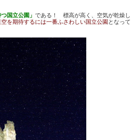
持つ国立公園」
である！ 標高が高く、空気が乾燥し
星空を期待するには一番ふさわしい国立公園
となって