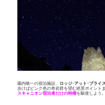
園内唯一の宿泊施設、
ロッジ･アット･ブライ
歩けばピンク色の奇岩群を望む絶景ポイント
スキャニオン宿泊者だけの特権
を駆使しよう