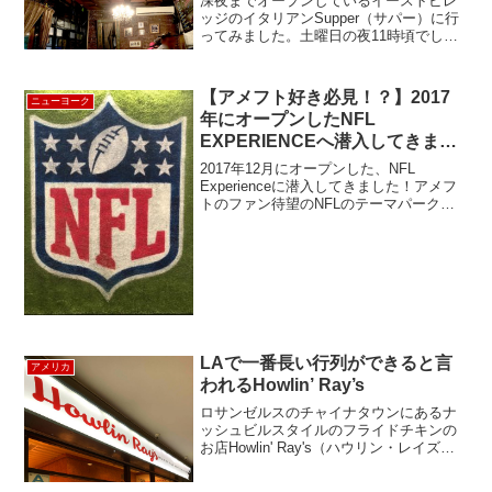
深夜までオープンしているイーストビレ
ッジのイタリアンSupper（サパー）に行
ってみました。土曜日の夜11時頃でした
が、たくさんの人たちで賑わっていまし
た。ダークウッドの天井と赤煉瓦の壁に
アンティークの照明やグラスを使ったラ
【アメフト好き必見！？】2017
ニューヨーク
スティックなイン...
年にオープンしたNFL
EXPERIENCEへ潜入してきまし
た！
2017年12月にオープンした、NFL
Experienceに潜入してきました！アメフ
トのファン待望のNFLのテーマパーク
～！！アメリカの文化を理解するのにア
メフトは欠かせませんよ。調査による
と、アメリカ人の4人に1人は、スーパー
ボウルの次...
LAで一番長い行列ができると言
アメリカ
われるHowlin’ Ray’s
ロサンゼルスのチャイナタウンにあるナ
ッシュビルスタイルのフライドチキンの
お店Howlin' Ray's（ハウリン・レイズ）
は、ロスで一番長い列ができるお店と言
われている大人気店です。中華系のお店