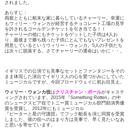
されました。
あらすじ：
両親とともに粗末な家に暮らしているチャーリー。幸運に
もウィリー・ウォンカが経営するチョコレート工場の見学
を許されるゴールデンチケットを引き当てる！！
チャーリーの他にもチケットをゲットした子供は4人お
り、最後まで勝ち残った子供にとんでもないプレゼントを
用意しているというウィリー・ウォンカ。5人の子供たち
は次々に脱落する。さてチャーリーの運命はいかに・・。
イギリスでの公演でも見事なセットとファンタジーをその
まま体現した演出でイギリス人の心を鷲づかみにしていた
ミュージカルですが、今回ブロードウェイに初お目見え。
ウィリー・ウォンカ役
は
クリスチャン・ボール
がキャステ
ィングされています。2015年『Something Rotten』の中
のシェークスピア役でトニー賞ミュージカル部門助演男優
賞を受賞し、2012年にもミュージカル
『ピーターと星の守護団』でフック船長を演じ同賞を受賞
しました。彼の役へのはまり方は見事で、早く見たいなあ
と思いを寄せています。