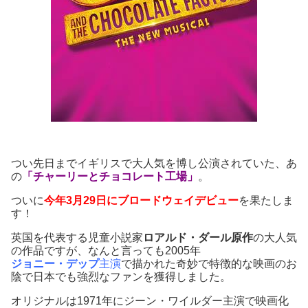
つい先日までイギリスで大人気を博し公演されていた、あ
の
「チャーリーとチョコレート工場」
。
ついに
今年3月29日にブロードウェイデビュー
を果たしま
す！
英国を代表する児童小説家
ロアルド・ダール原作
の大人気
の作品ですが、なんと言っても2005年
ジョニー・デップ
主演
で描かれた奇妙で特徴的な映画のお
陰で日本でも強烈なファンを獲得しました。
オリジナルは1971年にジーン・ワイルダー主演で映画化