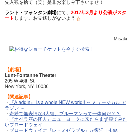
先入観を捨て（笑）是非お楽しみ下さいませ！
ラント・フォンタン劇場
にて、
2017年3月より公演がスタ
ート
します。お見逃しがないよう
Misaki
【劇場】
Lunt-Fontanne Theater
205 W 46th St.
New York, NY 10036
【関連記事】
・
『Aladdin』 is a whole NEW world!! ～ ミュージカル ア
ラジン ～
・
奇妙で無表情な3人組、ブルーマンって一体何だ？？
・
『オペラ座の怪人』ニューヨークに来たらまず観てみた
いブロードウェイ
・
ブロードウェイに『レ・ミゼラブル』が復活！-Les