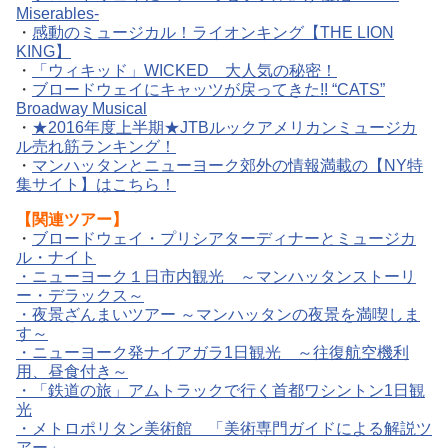
Miserables-
・
感動のミュージカル！ライオンキング【THE LION
KING】
・
「ウィキッド」WICKED 大人気の秘密！
・
ブロードウェイにキャッツが戻ってきた!! “CATS”
Broadway Musical
・
★2016年度上半期★JTBルックアメリカンミュージカ
ル売れ筋ランキング！
・
マンハッタンとニューヨーク郊外の情報満載の【NY特
集サイト】はこちら！
【関連ツアー】
・
ブロードウェイ・プリシアターディナーとミュージカ
ル・ナイト
・
ニューヨーク１日市内観光 ～マンハッタンストーリ
ー・デラックス～
・
夜景ざんまいツアー ～マンハッタンの夜景を満喫しま
す～
・
ニューヨーク発ナイアガラ1日観光 ～往復航空機利
用、昼食付き～
・
「鉄道の旅」アムトラックで行く首都ワシントン1日観
光
・
メトロポリタン美術館 「美術専門ガイドによる解説ツ
アー」