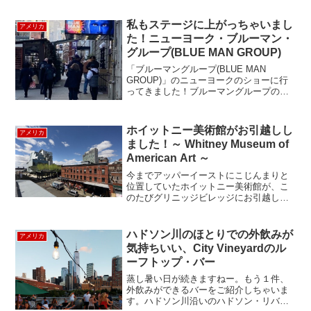
ばかりが入っているちょっと寂れた感じ
のショッピ...
私もステージに上がっちゃいまし
アメリカ
た！ニューヨーク・ブルーマン・
グループ(BLUE MAN GROUP)
「ブルーマングループ(BLUE MAN
GROUP)」のニューヨークのショーに行
ってきました！ブルーマングループのシ
ョーはニューヨーク以外にもラスベガ
ス、ボストン、シカゴ、ベルリン（ドイ
ツ）の他、ワールドツアーでは日本でも
ホイットニー美術館がお引越しし
アメリカ
公演を行っており...
ました！～ Whitney Museum of
American Art ～
今までアッパーイーストにこじんまりと
位置していたホイットニー美術館が、こ
のたびグリニッジビレッジにお引越しし
ました。歴史をふりかえると創設者のガ
ートルード・ヴァンダービルト・ホイッ
トニーさんは1914年にまずスタジオ、次
ハドソン川のほとりでの外飲みが
アメリカ
に本格的な美術館を1...
気持ちいい、City Vineyardのル
ーフトップ・バー
蒸し暑い日が続きますねー。もう１件、
外飲みができるバーをご紹介しちゃいま
す。ハドソン川沿いのハドソン・リバ