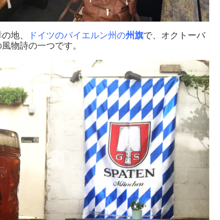
祥の地、
ドイツのバイエルン州の
州旗
で、オクトーバ
の風物詩の一つです。