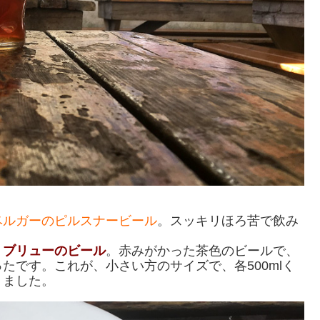
ベルガーのピルスナービール
。スッキリほろ苦で飲み
・ブリューのビール
。赤みがかった茶色のビールで、
たです。これが、小さい方のサイズで、各500mlく
りました。