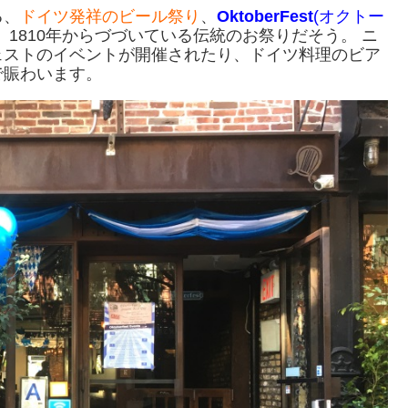
る、
ドイツ発祥のビール祭り
、
OktoberFest
(
オクトー
1810年からづづいている伝統のお祭りだそう。 ニ
ェストのイベントが開催されたり、ドイツ料理のビア
で賑わいます。