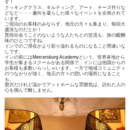
す！
クッキングクラス、キルティング、アート、チーズ作りな
どなど・・・趣向を凝らした様々なイベントを企画されて
います。
ご宿泊のお客様のみならず、地元の方々も集まり、毎回大
盛況なのだとか！
普段出会うことのないような人たちとの交流も、旅の醍醐
味のひとつですね。
インでのご滞在がより彩り溢れるものになること間違いな
しです。
インの前には
Mercersburg Academy
という、世界各地から
学生が集まるスクールがある関係で、インには他国からの
お客様も多数いらっしゃいます。一方で地域コミュニティ
のつながりが強く、地元の方々の憩いの場所になること
も。
贅沢だけれど温かでアットホームな雰囲気は、訪れた人の
心を掴んで離しません。