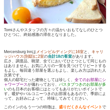
Tomiさんやスタッフの方々の温かいおもてなしのひとつ
ひとつに、終始感激の滞在となりました。
Mercersburg Innは
メインビルディングに16室
と、
キャリ
ッジハウス(別邸)に2室
の
合計18の客室
があります。
広さ、調度品、眺望、全てにおいてひとつとして同じもの
はありません。お気に入りの一室を見つけてリピートする
もよし、毎回違う部屋を選ぶもよし、楽しみ方は訪れた人
次第です。
個人の邸宅だった建物としては珍しく、
全てのお部屋にシ
ャワーブース
が備わっており、
バスタブつきのお部屋が多
い
のも日本のお客様にはとってもありがたいポイントで
す。暖炉やバルコニーつきのお部屋もあるので、季節によ
って、お好みによって、吟味してみてください。
このインのもう一つの特徴は、
盛りだくさんなイベント
で