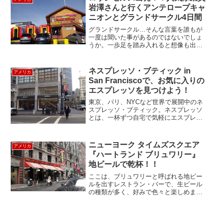
岩澤さんと行くアンテロープキャ
ニオンとグランドサークル4日間
グランドサークル…そんな言葉を誰もが
一度は聞いた事があるのではないでしょ
うか。一歩足を踏み入れると想像も出来
ないほど雄大な、46億年のアメリカの大
自然を感じる事が出来るのです。 ラスベ
ガス発が多いグランドサークルのツアー
ネスプレッソ・ブティック in
アメリカ
ですが、今回はサンク...
San Franciscoで、お気に入りの
エスプレッソを見つけよう！
東京、パリ、NYCなど世界で展開中のネ
スプレッソ・ブティック。ネスプレッソ
とは、一杯ずつ自宅で気軽にエスプレッ
ソが楽しめるカプセル型のコーヒー豆の
事。街中にあるネスプレッソ・ブティッ
クは、コーヒー豆や機械の購入施設とし
ニューヨーク タイムズスクエア
アメリカ
てだけでなく、ショール...
『ハートランド ブリュワリー』
地ビールで乾杯！！
ここは、ブリュワリーと呼ばれる地ビー
ルを出すレストラン・バーで、生ビール
の種類が多く、好みで色々と楽しめま
す。料理もしっかりとしたアメリカン
で、大勢で楽しむのにもぴったりです。
ユニオンスクエアに第1号店が1995年に開