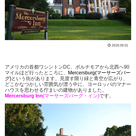
2018.09.01
アメリカの首都ワシントンDC、ボルチモアから北西へ90
マイルほど行ったところに、
Mercersburg(マーサーズバー
グ)
という街があります。見渡す限り緑と青空が広がり、
どこかなつかしい雰囲気が漂う中に、ヨーロッパのマナー
ハウスを思わせる佇まいの建物がありました。
Mercersburg Inn
(マーサーズバーグ・イン)
です。