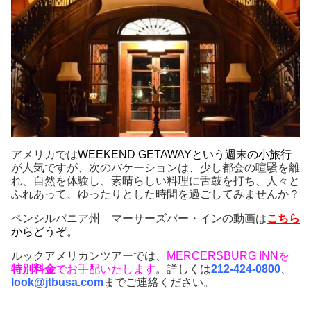
アメリカでは
WEEKEND GETAWAYという週末の小旅行
が人気ですが、次のバケーションは、少し都会の喧騒を離
れ、自然を体験し、素晴らしい料理に舌鼓を打ち、人々と
ふれあって、ゆったりとした時間を過ごしてみませんか？
ペンシルバニア州 マーサーズバー・インの動画は
こちら
からどうぞ。
ルックアメリカンツアーでは、
MERCERSBURG INNを
特別料金
でお手配いたします
。詳しくは
212-424-0800
、
look@jtbusa.com
までご連絡ください。