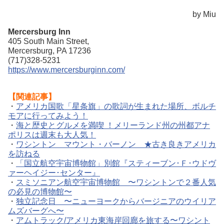
by Miu
Mercersburg Inn
405 South Main Street,
Mercersburg, PA 17236
(717)328-5231
https://www.mercersburginn.com/
【関連記事】
・
アメリカ国歌「星条旗」の歌詞が生まれた場所、ボルチ
モアに行ってみよう！
・
海と歴史とグルメを満喫 ！メリーランド州の州都アナ
ポリスは週末も大人気！
・
ワシントン マウント・バーノン ★古き良きアメリカ
を訪ねる
・
「国立航空宇宙博物館」別館『スティーブン･Ｆ･ウドヴ
ァーヘイジー･センター』
・
スミソニアン航空宇宙博物館 〜ワシントンで２番人気
の必見の博物館〜
・
独立記念日 〜ニューヨークからバージニアのウイリア
ムズバーグへ〜
・
アムトラック/アメリカ東海岸回廊を旅する〜ワシント