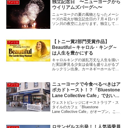
独立記念日 〜ニューヨークから
アメリカ
ウイリアムズバーグへ〜
ニューヨークの夏の風物となったメーシ
ーズの花火が独立記念日の７月４日ハド
ソン川の夜空に上がります。独立して今
年で２３５年のアメリカ。植民地時代か
ら長い多難な道のりを経て今のアメリカ
があることを独立記念の節目に思い起し
【トニー賞2部門受賞作品】
全米各地でお祝いします。...
アメリカ
Beautiful～キャロル・キング～
は人生を豊かにする
キャロルキングの波乱万丈な人生を描い
た実話夢見る少女は会場も盛り上がるブ
ルックリン出身。カーネギーホールで演
奏するほどのスターに駆け上がるまでの
ノンフィクション・ミュージカル作
品！！！！みどころ歌のオンパレー
ニューヨークで今食べるべきはア
アメリカ
ド！！！キャロルキングのとりこに...
ボカドトースト！？「Bluestone
Lane Collective Cafe」でおいし
い朝食を！
ウェストビレッジにオーストラリア・ス
タイルのカフェ「Bluestone
Lane Collective Cafe」がオープン。ここ
で人気なのは“Avocado Smash”＝アボカ
ドトーストです。ニューヨークのカフェ
からブームになったアボカ...
ロサンゼルス出発！！人気添乗員
アメリカ