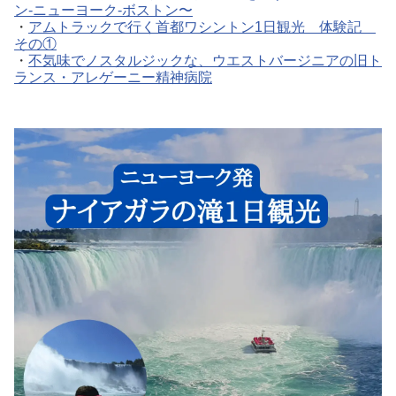
ン-ニューヨーク-ボストン〜
・
アムトラックで行く首都ワシントン1日観光 体験記
その①
・
不気味でノスタルジックな、ウエストバージニアの旧ト
ランス・アレゲーニー精神病院