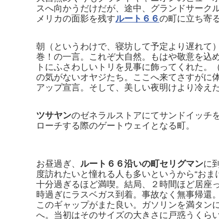
スへ向かうだけだが、途中、グランドサークル
メリカの面影を残す
ルート６６
の町に立ち寄
朝（というわけで、寝坊して予定より遅れて
巻！の一言。これぞ大自然。もはや敬意を込
トにふさわしいトリを見事に飾ってくれた。
の気がないオヤジたち。ここへ来てさすがに
アップ宣言。そして、美しい夜明けより冷え
ツサヤン
のゼネラルストアにてサンドイッチ
ローチする際のゲートウェイとなる町。
お昼過ぎ、
ルート６６沿いの町セリグマン
に
度訪れたいと憧れる人も多いというから“おま
十分過ぎるほど満喫。結局、２時間ほど居座
時過ぎにラスベガス到着。事故なく無事帰還
このギャップがまた良い。ガソリンを満タン
へ。当初はそのサイズの大きさに戸惑うくら