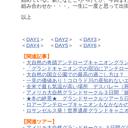
組み合わせか・・・。一生に一度と思って出
以上
＜
DAY1
＞ ＜
DAY2
＞ ＜
DAY3
＞
＜
DAY4
＞ ＜
DAY5
＞ ＜
DAY6
＞
【関連記事】
・
大自然の奇蹟アンテロープキャニオングラ
・
「グランドキャニオンでの宿泊にアンテロー
・
大自然の国立公園での最高の過ごし方は？
・
一見の価値あり！コロラド川の底知れない
・
全米で最も気温が高い場所 デスバレー（死の谷）
・
アメリカ大自然グランドサークル３日間「
・
★冬の絶景★ グランドサークルツアー５
・
ロアーアンテロープキャニオンもなかなかの
・
ロサンゼルス発！世界遺産グランドキャニ
【
関連ツアー】
・
アメリカ大自然グランドサークル ３日間グ