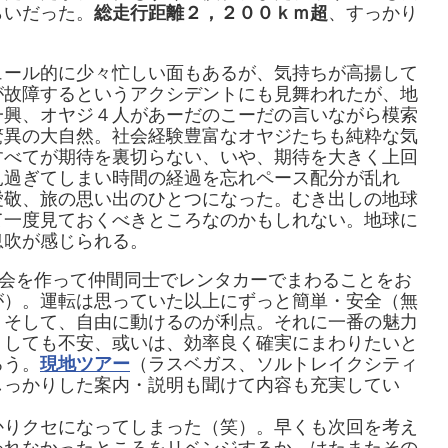
らいだった。
総走行距離２，２００ｋｍ超
、すっかり
ュール的に少々忙しい面もあるが、気持ちが高揚して
が故障するというアクシデントにも見舞われたが、地
一興、オヤジ４人があーだのこーだの言いながら模索
驚異の大自然。社会経験豊富なオヤジたちも純粋な気
すべてが期待を裏切らない、いや、期待を大きく上回
見過ぎてしまい時間の経過を忘れペース配分が乱れ
愛敬、旅の思い出のひとつになった。むき出しの地球
て一度見ておくべきところなのかもしれない。地球に
息吹が感じられる。
機会を作って仲間同士でレンタカーでまわることをお
が）。運転は思っていた以上にずっと簡単・安全（無
、そして、自由に動けるのが利点。それに一番の魅力
うしても不安、或いは、効率良く確実にまわりたいと
ろう。
現地ツアー
（ラスベガス、ソルトレイクシティ
しっかりした案内・説明も聞けて内容も充実してい
かりクセになってしまった（笑）。早くも次回を考え
われなかったところをリベンジするか、はたまたその