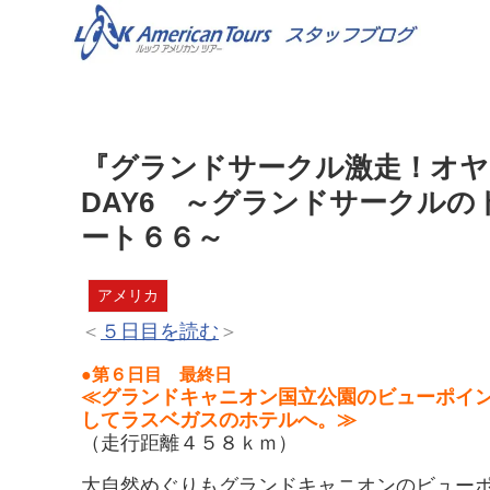
『グランドサークル激走！オ
DAY6 ～グランドサークル
ート６６～
アメリカ
＜
５日目を読む
＞
●第６日目 最終日
≪グランドキャニオン国立公園のビューポイ
してラスベガスのホテルへ。≫
（走行距離４５８ｋｍ）
大自然めぐりもグランドキャニオンのビュー