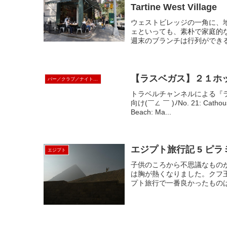
Tartine West Village
ウェストビレッジの一角に、地元
ェといっても、素朴で家庭的
週末のブランチは行列ができる
【ラスベガス】２１ホ
バー／クラブ／ナイト・ライフ
トラベルチャンネルによる『
向け(￣∠ ￣ )ﾉNo. 21: Cath
Beach: Ma...
エジプ
エジプト
子供のころから不思議なもの
は胸が熱くなりました。クフ
プト旅行で一番良かったものは