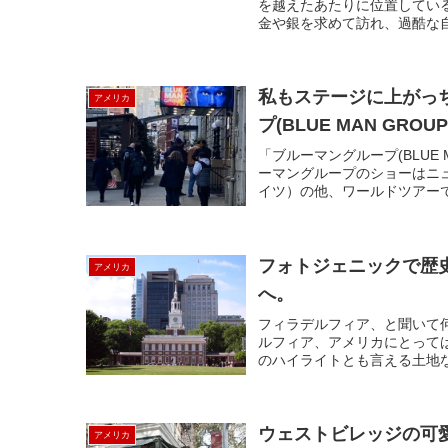
を越えたあたりに位置してい
金や銀を求めて訪れ、過酷な自
私もステージに上がっ
アメリカ
プ(BLUE MAN GROUP
「ブルーマングループ(BLUE
ーマングループのショーはニ
イツ）の他、ワールドツアーで
フォトジェニックで歴
アメリカ
へ。
フィラデルフィア、と聞いて
ルフィア、アメリカにとって
のハイライトとも言える土地な
ウェストビレッジの可愛
アメリカ