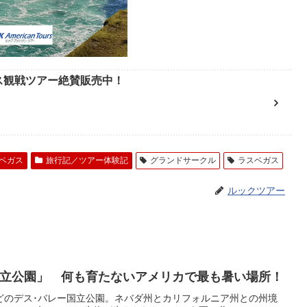
ース観戦ツアー絶賛販売中！
ベガス
旅行記／ツアー体験記
グランドサークル
ラスベガス
ルックツアー
国立公園」 何も育たないアメリカで最も暑い場所！
どのデス･バレー国立公園。ネバダ州とカリフォルニア州との州境