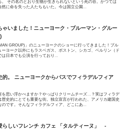
る。 その名のとおり生物が生きられないという死の谷。かつては
然に命を失った人たちもいた。今は国立公園...
ちゃいました！ニューヨーク・ブルーマン・グルー
)
 MAN GROUP)」のニューヨークのショーに行ってきました！ブル
ューヨーク以外にもラスベガス、ボストン、シカゴ、ベルリン（ド
は日本でも公演を行っており...
史的。 ニューヨークからバスでフィラデルフィア
何を思い浮かべますか？やっぱりクリームチーズ…？実はフィラデ
は歴史的にとても重要な街。独立宣言が行われた、アメリカ建国史
のです。そんなフィラデルフィア、どこにあ...
らしいフレンチ カフェ 「タルティーヌ」 -