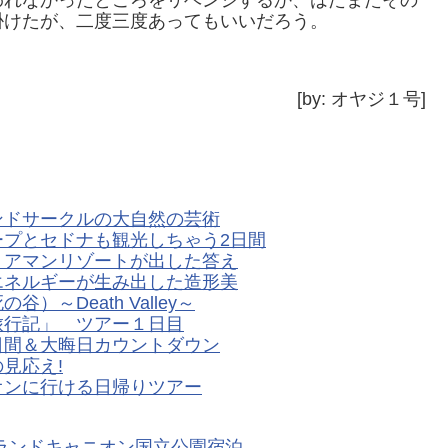
掛けたが、二度三度あってもいいだろう。
[by: オヤジ１号]
ンドサークルの大自然の芸術
プとセドナも観光しちゃう2日間
 アマンリゾートが出した答え
エネルギーが生み出した造形美
～Death Valley～
旅行記」 ツアー１日目
日間＆大晦日カウントダウン
見応え!
オンに行ける日帰りツアー
ランドキャニオン国立公園宿泊