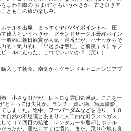
をまわる際の“おまけ”ともいうべきか、古き良きア
ることもこの旅の楽しみ。
）ホテルを出発、まっすぐ
ヤバパイポイント
へ。圧
めて偉大というべきか。グランドサークル最終ポイン
（一般的に朝日観賞が人気・定番だが、ハナッからそ
体力的・気力的に「早起きは無理」と前夜早々にギブ
たビールに走った。これでいいのか？（笑））
を購入して朝食。南側からグランドキャニオンにアプ
到着。小さな町だが、レトロな雰囲気満点。ここを一
け”と言っては失礼か。ランチ、買い物、写真撮影、
ってしまった。途中、
フーバーダム
などを通り、１８
。大自然の不思議とあまりに人工的な町ラスベガス、
にして（７回目の給油）レンタカーを返却しホテル
いだったが、運転もすぐに慣れ、また、乗り心地も良