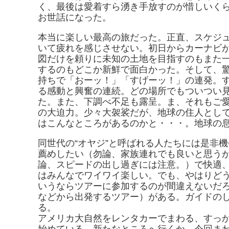
く、最後は愛着すら湧き手放すのが惜しいく
お世話になった。
本当に楽しい最高の旅だった。正直、スケジ
いて疲れを感じさせない。初日からカーナビ
図だけを頼りに未知の土地を目指すのもまた
するのもどこか新鮮で面白かった。そして、
持ちで「おーッ！」「すげーッ！」の連発。
る感動と興奮の連続。どの場所でもついつい
た。また、下調べ不足も露呈。ま、それもご
の大迫力。少々大袈裟だが、地球の住人とし
はこんなところがあるのかと・・・。地球の
同世代の“オヤジ”と呼ばれる人たちには是非
薦めしたい（勿論、家族連れでも良いと思う
論、スピードの出し過ぎには注意。）で快適
はみんなでワイワイ楽しい。でも、やはりど
いうならツアーに参加するのが間違えないだ
などから出発するツアー）がある。ガイドの
る。
アメリカ大自然をレンタカーでまわる、すっ
始めている。新たなところへ行くか、今回ま