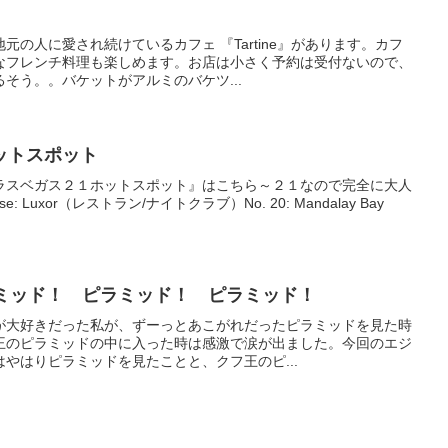
の人に愛され続けているカフェ 『Tartine』があります。カフ
なフレンチ料理も楽しめます。お店は小さく予約は受付ないので、
そう。。バケットがアルミのバケツ...
ットスポット
ラスベガス２１ホットスポット』はこちら～２１なので完全に大人
ouse: Luxor（レストラン/ナイトクラブ）No. 20: Mandalay Bay
ト旅行記 5 ピラミッド！ ピラミッド！ ピラミッド！
が大好きだった私が、ずーっとあこがれだったピラミッドを見た時
王のピラミッドの中に入った時は感激で涙が出ました。今回のエジ
やはりピラミッドを見たことと、クフ王のピ...