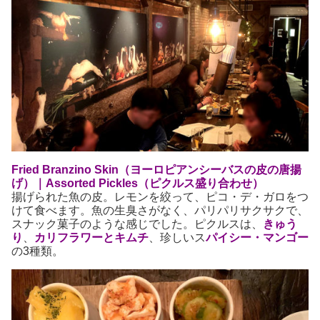
Fried Branzino Skin（ヨーロピアンシーバスの皮の唐揚
げ）｜Assorted Pickles（ピクルス盛り合わせ）
揚げられた魚の皮。レモンを絞って、ピコ・デ・ガロをつ
けて食べます。魚の生臭さがなく、パリパリサクサクで、
スナック菓子のような感じでした。ピクルスは、
きゅう
り
、
カリフラワーとキムチ
、珍しいス
パイシー・マンゴー
の3種類。