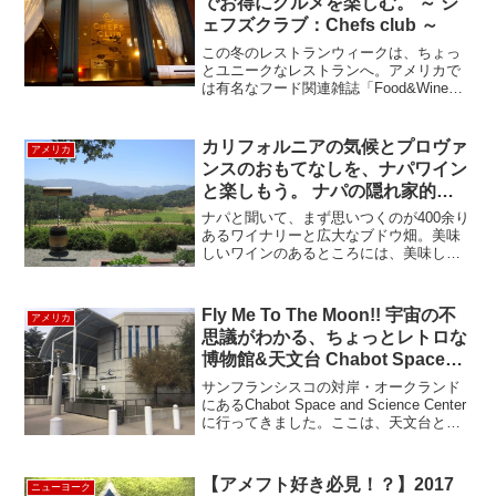
でお得にグルメを楽しむ。 ～ シ
ェフズクラブ：Chefs club ～
この冬のレストランウィークは、ちょっ
とユニークなレストランへ。アメリカで
は有名なフード関連雑誌「Food&Wine」
がオープンしたお店で、Food & Wineで
選ばれた歴代のBest New Chefsがこのレ
ストランの為に1年間それぞれ...
カリフォルニアの気候とプロヴァ
アメリカ
ンスのおもてなしを、ナパワイン
と楽しもう。 ナパの隠れ家的ス
ポット Auberge du Soleilで
ナパと聞いて、まず思いつくのが400余り
の、のんびりランチ。
あるワイナリーと広大なブドウ畑。美味
しいワインのあるところには、美味しい
食事も寄ってきます。そんな訳で、今日
はナパ地域のやや北に位置する、小高い
丘に建てられた高級スパリゾートAuberge
Fly Me To The Moon!! 宇宙の不
アメリカ
du So...
思議がわかる、ちょっとレトロな
博物館&天文台 Chabot Space
and Science Center
サンフランシスコの対岸・オークランド
にあるChabot Space and Science Center
に行ってきました。ここは、天文台とプ
ラネタリウムを併設している宇宙をテー
マにした博物館です。遠くアンドロメダ
星雲の生い立ち、夜に輝く星座...
【アメフト好き必見！？】2017
ニューヨーク