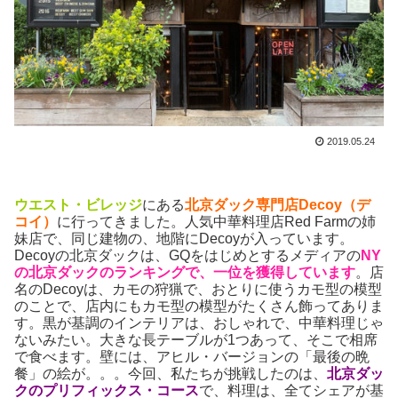
2019.05.24
ウエスト・ビレッジ
にある
北京ダック専門店Decoy（デ
コイ）
に行ってきました。人気中華料理店Red Farmの姉
妹店で、同じ建物の、地階にDecoyが入っています。
Decoyの北京ダックは、GQをはじめとするメディアの
NY
の北京ダックのランキングで、一位を獲得しています
。店
名のDecoyは、カモの狩猟で、おとりに使うカモ型の模型
のことで、店内にもカモ型の模型がたくさん飾ってありま
す。黒が基調のインテリアは、おしゃれで、中華料理じゃ
ないみたい。大きな長テーブルが1つあって、そこで相席
で食べます。壁には、アヒル・バージョンの「最後の晩
餐」の絵が。。。今回、私たちが挑戦したのは、
北京ダッ
クのプリフィックス・コース
で、料理は、全てシェアが基