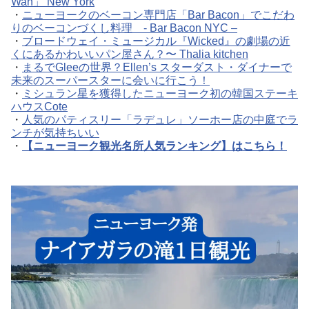
Wan」 New York
・
ニューヨークのベーコン専門店「Bar Bacon」でこだわ
りのベーコンづくし料理 - Bar Bacon NYC –
・
ブロードウェイ・ミュージカル『Wicked』の劇場の近
くにあるかわいいパン屋さん？〜 Thalia kitchen
・
まるでGleeの世界？Ellen’s スターダスト・ダイナーで
未来のスーパースターに会いに行こう！
・
ミシュラン星を獲得したニューヨーク初の韓国ステーキ
ハウスCote
・
人気のパティスリー「ラデュレ」ソーホー店の中庭でラ
ンチが気持ちいい
・
【ニューヨーク観光名所人気ランキング】はこちら！