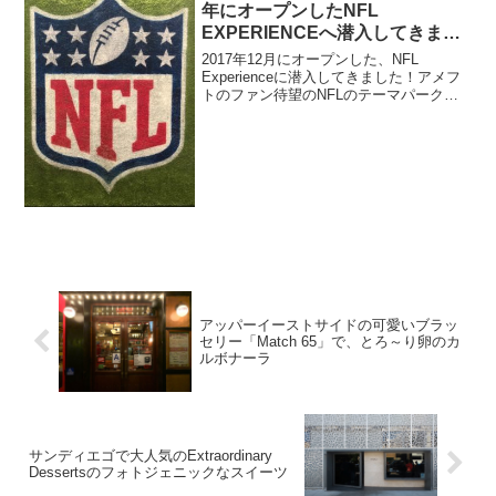
年にオープンしたNFL
EXPERIENCEへ潜入してきまし
た！
2017年12月にオープンした、NFL
Experienceに潜入してきました！アメフ
トのファン待望のNFLのテーマパーク
～！！アメリカの文化を理解するのにア
メフトは欠かせませんよ。調査による
と、アメリカ人の4人に1人は、スーパー
ボウルの次...
アッパーイーストサイドの可愛いブラッ
セリー「Match 65」で、とろ～り卵のカ
ルボナーラ
サンディエゴで大人気のExtraordinary
Dessertsのフォトジェニックなスイーツ