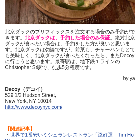
北京ダックのプリフィックスを注文する場合のみ予約がで
きます。
北京ダックは、予約した場合のみ保証
。絶対北京
ダックが食べたい場合は、予約をした方が良いと思いま
す。北京ダックは勿論ですが、前菜も、チャーハンもとて
も美味しく、北京ダックが食べたくなったら、またDecoy
に行こうと思います。最寄駅は、地下鉄１ラインの
Christopher St駅で、徒歩5分程度です。
by ya
Decoy（デコイ）
529 1/2 Hudson Street,
New York, NY 10014
http://www.decoynyc.com/
【関連記事】
・
世界で1番安いミシュランレストラン「添好運 Tim Ho