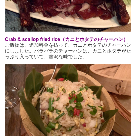
Crab & scallop fried rice（カニとホタテのチャーハン）
ご飯物は、追加料金を払って、カニとホタテのチャーハン
にしました。パラパラのチャーハンは、カニとホタテがた
っぷり入っていて、贅沢な味でした。