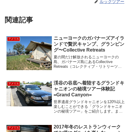
ルックツアー
関連記事
ニューヨークのガバナーズアイラ
アメリカ
ンドで贅沢キャンプ、グランピン
グ〜Collective Retreats
夏の間だけ解放されるニューヨークの
島、ガバナーズ島にあるCollective
Retreats（コレクティブ・リトリーツ）
で、グランピングをしてきました。 グラ
ンピングとは、自然の中で、豪華で、ホ
テル並みな快適なキャンプを楽しむ、新
渓谷の谷底へ着陸するグランドキ
アメリカ
しいカタ...
ャニオンの秘境ツアー体験記
=Grand Canyon=
世界遺産グランドキャニオンを120%以上
楽しむことができる「グランドキャニオ
ンの秘境ツアー」をご紹介します。まず
は、豪華なストレッチ・リムジンによる
ホテルからの送迎サービス付。ラスベガ
スの主要ホテルに迎えに来てくれます。
2017年冬のレストランウィーク
アメリカ
ストレッチ・リムジン...