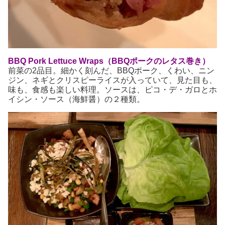
BBQ Pork Lettuce Wraps（BBQポークのレタス巻き）
前菜の2品目。細かく刻んだ、BBQポーク、くわい、ニン
ジン、ネギとクリスピーライスが入っていて、見た目も、
味も、食感も楽しい料理。ソースは、ピコ・デ・ガロとホ
イシン・ソース（海鮮醤）の２種類。