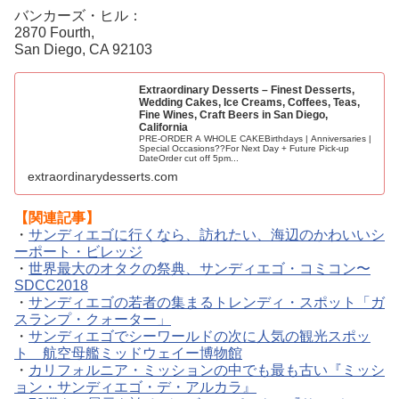
バンカーズ・ヒル：
2870 Fourth,
San Diego, CA 92103
Extraordinary Desserts – Finest Desserts,
Wedding Cakes, Ice Creams, Coffees, Teas,
Fine Wines, Craft Beers in San Diego,
California
PRE-ORDER A WHOLE CAKEBirthdays | Anniversaries |
Special Occasions??For Next Day + Future Pick-up
DateOrder cut off 5pm...
extraordinarydesserts.com
【関連記事】
・
サンディエゴに行くなら、訪れたい、海辺のかわいいシ
ーポート・ビレッジ
・
世界最大のオタクの祭典、サンディエゴ・コミコン〜
SDCC2018
・
サンディエゴの若者の集まるトレンディ・スポット「ガ
スランプ・クォーター」
・
サンディエゴでシーワールドの次に人気の観光スポッ
ト 航空母艦ミッドウェイー博物館
・
カリフォルニア・ミッションの中でも最も古い『ミッシ
ョン・サンディエゴ・デ・アルカラ』