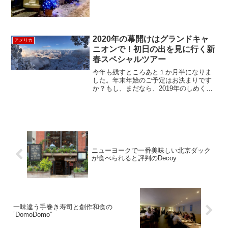
2020年の幕開けはグランドキャ
アメリカ
ニオンで！初日の出を見に行く新
春スペシャルツアー
今年も残すところあと１か月半になりま
した。年末年始のご予定はお決まりです
か？もし、まだなら、2019年のしめくく
りをラスベガスのカウントダウン、2020
年の始まりをグランドキャニオンで迎え
ませんか？今年も昨年大好評だった【新
春スペシャル ...
ニューヨークで一番美味しい北京ダック
が食べられると評判のDecoy
一味違う手巻き寿司と創作和食の
”DomoDomo”