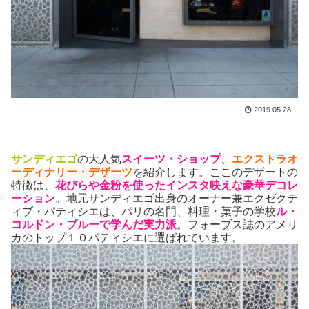
2019.05.28
サンディエゴ
の大人気
スイーツ・ショップ
、
エクストラオ
ーディナリー・デザーツ
を紹介します。ここのデザートの
特徴は、
花びらや金粉を使ったインスタ映えな豪華デコレ
ーション
。地元サンディエゴ出身のオーナー兼エクゼクテ
ィブ・パティシエは、パリの名門、料理・菓子の学校
ル・
コルドン・ブルーで学んだ実力派
。フォーブス誌のアメリ
カのトップ１０パティシエに選ばれています。