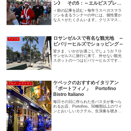
ン》 その5：～エルビスプレス
リーが走るラスベガスマラソン～
＜前の記事を読む＞毎年ラスベガスマラ
ソンを走るランナーの中には、個性豊か
な人々がたくさんいます。クリスマスが
近づいてきてサンタクロースの衣装を着
て走るランナーもいれば、アニメキャラ
クター等のコスプレをして楽しみながら
ロサンゼルスで有名な観光地 ～
走るランナーもいます。ク...
アメリカ
ビバリーヒルズでショッピング～
皆さま、いかがお過ごしでしょうか？ロ
サンゼルスに旅行に来て、外せない観光
スポットの一つはビバリーヒルズですよ
ね。特にビバリーヒルズの中でもロデオ
ドライブは数々のハリウッド映画やドラ
マに登場している有名なショッピング通
りです。高級ブランドやカ...
ケベックのおすすめイタリアン
グルメ、レストラン
「ポートフィノ」 Portofino
Bistro Italiano
毎日その日に作られた生パスタが食べら
れるお店、Portofino。50種類以上のワイ
ンとおいしいカクテル。生演奏を聴きな
がら、おいしいお酒においしい食事が楽
しめるお店。チーズフォンデュ、と英訳
で書いてあったので、そのままチーズフ
ォンデュが出...