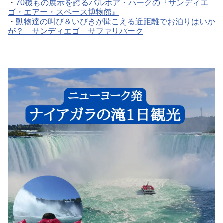
・
70機もの展示を誇るバルボア・パークの『サンディエ
ゴ・エアー・スペース博物館』
・
動物達の叫び＆いびきが聞こえる近距離でお泊りはいか
が？ サンディエゴ サファリパーク