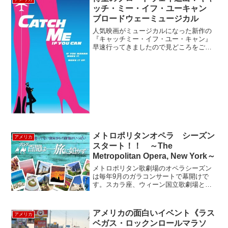
ッチ・ミー・イフ・ユーキャン
ブロードウェーミュージカル
人気映画がミュージカルになった新作の
『キャッチミー・イフ・ユー・キャン』
早速行ってきましたので見どころをご紹
介します！まずはこのミュージカル、こ
んな方におすすめ！ ①スリルとコメディ
系が好き ②運命、宿命などの重～いのは
ちょっと・・・ ③デ...
メトロポリタンオペラ シーズン
アメリカ
スタート！！ ～The
Metropolitan Opera, New York～
メトロポリタン歌劇場のオペラシーズン
は毎年9月のガラコンサートで幕開けで
す。スカラ座、ウィーン国立歌劇場と並
んで世界3大歌劇場の１つと言われます。
例年27種類くらいのオペラを公演し、9月
末から翌年5月までの冬場がシーズン。今
アメリカの面白いイベント《ラス
アメリカ
年は9月23日月...
ベガス・ロックンロールマラソ