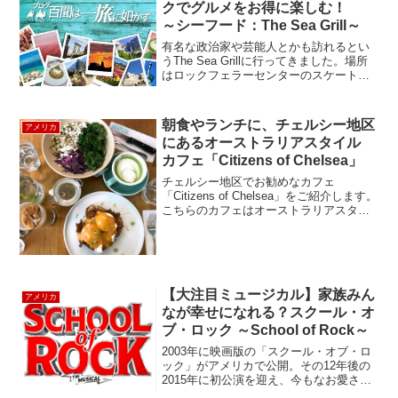
クでグルメをお得に楽しむ！
～シーフード：The Sea Grill～
有名な政治家や芸能人とかも訪れるとい
うThe Sea Grillに行ってきました。場所
はロックフェラーセンターのスケートリ
ンクが目の前にあり観光帰りにも便利な
場所です。新鮮な魚介類を提供するシー
フードレストランで、2009年には Wine
朝食やランチに、チェルシー地区
アメリカ
...
にあるオーストラリアスタイル
カフェ「Citizens of Chelsea」
チェルシー地区でお勧めなカフェ
「Citizens of Chelsea」をご紹介します。
こちらのカフェはオーストラリアスタイ
ル。朝食からランチや休憩に最適！窓が
大きい店内は、明るくて居心地が良い空
間です。緑が多いので、とても癒されま
す。1人...
【大注目ミュージカル】家族みん
アメリカ
なが幸せになれる？スクール・オ
ブ・ロック ～School of Rock～
2003年に映画版の「スクール・オブ・ロ
ック」がアメリカで公開。その12年後の
2015年に初公演を迎え、今もなお愛され
るコメディー・ミュージカル。＜あらす