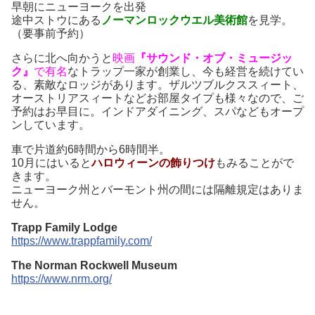
早朝にニューヨークを出発
途中ストウにある
ノーマンロックウエル美術館
を見学。
（要事前予約）
さらに北へ向かうと
映画
『サウンド・オブ・ミュージッ
ク』
で有名
なトラップ一家が創業し、今も経営を続けてい
る、素敵なロッジがあります。ザルツブルクススィート、
オーストリアスィートなどお部屋タイプも様々なので、ご
予約はお早目に。インドアダイニング、スパなどもオープ
ンしています。
車で片道約6時間から6時間半。
10月にはいると
ハロウィーンの飾りつけ
もみることがで
きます。
ニューヨーク州とバーモント州の間には隔離規定はありま
せん。
Trapp Family Lodge
https://www.trappfamily.com/
The Norman Rockwell Museum
https://www.nrm.org/