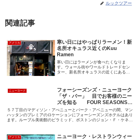
ルックツアー
関連記事
寒い日にはやっぱりラーメン！新
アメリカ
名所オキュラス近くのKuu
Ramen
寒い日にはラーメンが食べたくなりま
す。ウォール街やワールドトレードセン
ター、新名所オキュラスの近くにある小
さなラーメン屋さんKuu Ramen（喰うラ
ーメン）を紹介したいと思います。カジ
ュアルなお店で、サクッと食べたい時な
フォーシーズンズ・ニューヨーク
ニューヨーク
どに便利です。麺...
「ザ・バー」 目でお客様のニー
ズを知る FOUR SEASONS
HOTEL New York
５７丁目のマディソン・アべニューとパーク・アベニューの間、マン
ハッタンのプレミアのロケーションにフォーシーズンズホテルはあり
ます。ルーブル美術館のピラミッド、ボストンのジョン・Ｆ・ケネデ
ィー図書館、ワシントンのナショナルギャラリー東館などを...
ニューヨーク・レストランウィー
アメリカ