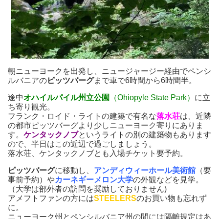
朝ニューヨークを出発し、ニュージャージー経由でペンシ
ルバニアの
ピッツバーグ
まで車で6時間から6時間半。
途中
オハイルパイル州立公園
（Ohiopyle State Park）
に立
ち寄り観光。
フランク・ロイド・ライトの建築で有名な
落水荘
は、近隣
の都市ピッツバーグより少しニューヨーク寄りにありま
す。
ケンタックノブ
というライトの別の建築物もあります
ので、半日はこの近辺で過ごしましょう。
落水荘、ケンタックノブとも入場チケット要予約。
ピッツバーグ
に移動し、
アンディウィーホール美術館
（要
事前予約）や
カーネギーメロン大学
の外観などを見学。
（大学は部外者の訪問を奨励しておりません)
アメフトファンの方には
STEELERS
のお買い物も忘れず
に。
ニューヨーク州とペンシルバニア州の間には隔離規定はあ