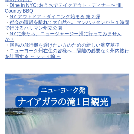
・
Dine in NYC: おうちでテイクアウト・ディナー〜Hill
Country BBQ
・
NY アウトドア・ダイニング始まる 第２弾
・
都会の喧騒を離れて大自然へ。マンハッタンから１時間
で行けるハリマン州立公園
・
NYに来たら、ニュージャージー州に行ってみません
か？
・
満席の飛行機を避けたい方のための新しい航空基準
・
ニューヨーク州在住の皆様へ 隔離の必要なく州内旅行
を計画する ～ シティ編 ～