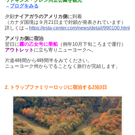
ワトキンス・グレン州立公園を観光
→
ブログをみる
夕刻
ナイアガラのアメリカ側
に到着
（カナダ国境は９月21日まで封鎖が発表されています）
詳しくは→
https://esta-center.com/news/detail/990100.html
アメリカ側に宿泊
翌日に
霧の乙女号に乗船
（例年10月下旬ころまで運行）
アウトレット
に立ち寄りニューヨークへ。
片道4時間から4時間半をみてください。
ニューヨーク州からでることなく旅行が完結します。
2. トラップファミリーロッジに宿泊する2泊3日