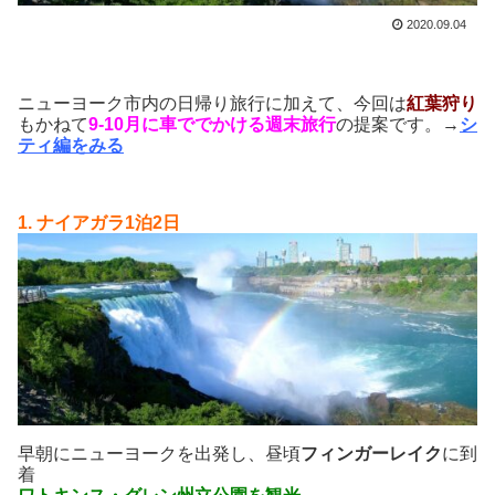
2020.09.04
ニューヨーク市内の日帰り旅行に加えて、今回は
紅葉狩り
もかねて
9-10月に車ででかける週末旅行
の提案です。→
シ
ティ編をみる
1. ナイアガラ1泊2日
早朝にニューヨークを出発し、昼頃
フィンガーレイク
に到
着