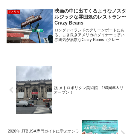
じ＞学生時代同じバンドで演奏していた
ニックの家に居候していたデューイだ
映画の中に出てくるようなノスタ
アメリカ
が、これ以上長く...
ルジックな雰囲気のレストラン〜
Crazy Beans
ロングアイランドのグリーンポートにあ
る、古き良きアメリカのダイナーっぽい
雰囲気が素敵なCrazy Beans（クレージ
ー・ビーンズ）でブランチをしました。
見た目はレトロですが、ロングアイラン
ド出身の20代の夫婦が数年前にオープン
したばかり...
祝 メトロポリタン美術館 150周年＆リ
オープン！
2020年 JTBUSA専門ガイドに学ぶオンラ