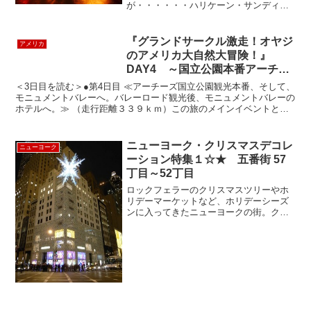
が・・・・・・ハリケーン・サンディー
が急接近しているのでさすがにマンハッ
タンは人気が普段の１００分の一！５７
丁目の８番街。なにやら、野次馬が何人
『グランドサークル激走！オヤジ
アメリカ
もがビルの上の方を眺めて写真を撮っ
のアメリカ大自然大冒険！』
て...
DAY4 ～国立公園本番アーチー
ズからモニュメントバレーだ！～
＜3日目を読む＞●第4日目 ≪アーチーズ国立公園観光本番、そして、
モニュメントバレーへ。バレーロード観光後、モニュメントバレーの
ホテルへ。≫ （走行距離３３９ｋｍ）この旅のメインイベントとも
言えるデリケートアーチへのハイキングとモニュメント...
ニューヨーク・クリスマスデコレ
ニューヨーク
ーション特集１☆★ 五番街 57
丁目～52丁目
ロックフェラーのクリスマスツリーやホ
リデーマーケットなど、ホリデーシーズ
ンに入ってきたニューヨークの街。クリ
スマスデコレーション特集第一弾。高級
ブランドが立ち並ぶことで有名な五番街
の57丁目から52丁目までをご紹介しま
す。まずは、今年2月に...