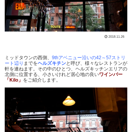
2018.11.26
ミッドタウンの西側、
9thアベニュー沿いの42～57ストリ
ート辺り
までを
ヘルズキチン
と呼び、様々なレストランが
軒を連ねます。その中のひとつ、ヘルズキッチンエリアの
北側に位置する、小さいけれど居心地の良い
ワインバー
「Kilo」
をご紹介します。