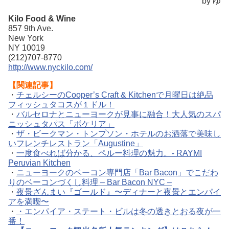
by ゆ
Kilo Food & Wine
857 9th Ave.
New York
NY 10019
(212)707-8770
http://www.nyckilo.com/
【関連記事】
・
チェルシーのCooper’s Craft & Kitchenで月曜日は絶品
フィッシュタコスが１ドル！
・
バルセロナとニューヨークが見事に融合！大人気のスパ
ニッシュタパス「ボケリア」
・
ザ・ビークマン・トンプソン・ホテルのお洒落で美味し
いフレンチレストラン「Augustine」
・
一度食べれば分かる、ペルー料理の魅力。- RAYMI
Peruvian Kitchen
・
ニューヨークのベーコン専門店「Bar Bacon」でこだわ
りのベーコンづくし料理 – Bar Bacon NYC –
・
夜景ざんまい『ゴールド』〜ディナーと夜景とエンパイ
アを満喫〜
・
・エンパイア・ステート・ビルは冬の透きとおる夜が一
番！