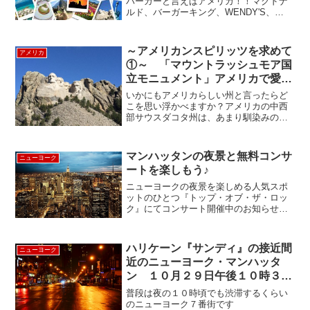
バーガーと言えばアメリカ！！マクドナ
ルド、バーガーキング、WENDY'S、
FIVE GUYS、などなど数あるバーガー
の中で今回は、日本でも人気の
HARDROCK CAFÉに行ってきました（・
～アメリカンスピリッツを求めて
アメリカ
∀・）感想、、...
①～ 「マウントラッシュモア国
立モニュメント」アメリカで愛さ
れた4人の大統領たち
いかにもアメリカらしい州と言ったらど
こを思い浮かべますか？アメリカの中西
部サウスダコタ州は、あまり馴染みの少
ない州ですが、アメリカの原風景が残る
「美しきアメリカの田舎」でアメリカン
スピリッツにあふれたアメリカらしい州
マンハッタンの夜景と無料コンサ
ニューヨーク
のひとつと言えます。サウ...
ートを楽しもう♪
ニューヨークの夜景を楽しめる人気スポ
ットのひとつ『トップ・オブ・ザ・ロッ
ク』にてコンサート開催中のお知らせで
す９月２３日（水）The Mark Berman
Jazz Trio「セックス・アンド・ザ・シテ
ィ」主題歌などで有名なピアニスト兼
ハリケーン『サンディ』の接近間
ニューヨーク
デ...
近のニューヨーク・マンハッタ
ン １０月２９日午後１０時３０
分の風景
普段は夜の１０時頃でも渋滞するくらい
のニューヨーク７番街です