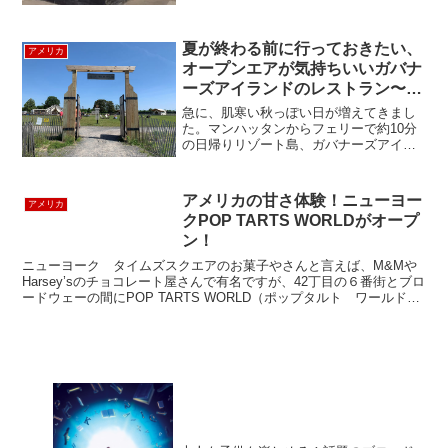
夏が終わる前に行っておきたい、
アメリカ
オープンエアが気持ちいいガバナ
ーズアイランドのレストラン〜
Three Peaks Lodge
急に、肌寒い秋っぽい日が増えてきまし
た。マンハッタンからフェリーで約10分
の日帰りリゾート島、ガバナーズアイラ
ンドにあるオープンエアのレストラン
Three Peaks Lodge（スリーピークスロッ
ジ）は、夏が終わる前に行っておきたい
アメリカの甘さ体験！ニューヨー
アメリカ
レスト...
クPOP TARTS WORLDがオープ
ン！
ニューヨーク タイムズスクエアのお菓子やさんと言えば、M&Mや
Harsey’sのチョコレート屋さんで有名ですが、42丁目の６番街とブロ
ードウェーの間にPOP TARTS WORLD（ポップタルト ワールド）
が出来ましたPop Tartsとは...