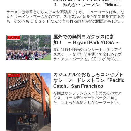
１ みんか・ラーメン ”Minca
Ramen”
ラーメンは寿司とならんで今や国際語ですが、ニューヨークは今、な
んとラーメン・ブームなのです。ズルズルと音をたてて麺をすするの
も、そのうちに”Ｃｏｏｌ”なんて言われるのも時間の問題かもしれま
せん。というわけで、今日はＮＹのラーメン屋の紹介です...
屋外での無料ヨガクラスに参
アメリカ
加！ ～ Bryant Park YOGA ～
夏には野外映画やコンサート、冬はアイ
ススケートなど年間を通じて楽しめるブ
ライアントパークで、9月まで1時間のヨ
ガクラスが週2回実施されてます。今年で
１６年目となるこのイベントは多くのヨ
ギや健康に対して意識の高いニューヨー
カジュアルでおもしろコンセプト
アメリカ
カーのお気に入りイベ...
なシーフードレストラン『Pacific
Catch』San Francisco
今回はサンフランシスコ市民の心のオア
シス、ゴールデンゲートパークに面し
た、ちょっと風変わりなシーフードレス
トラン『Pacific Catch』をご紹介しま
す。PacificとはPacific Ocean、つまり太
平洋を意味しています。このレ...