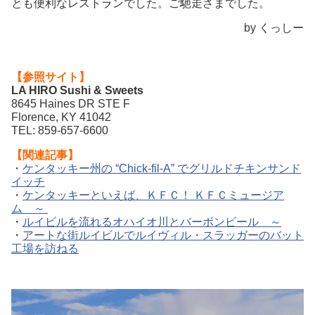
とも便利なレストランでした。ご馳走さまでした。
by くっしー
【参照サイト】
LA HIRO Sushi & Sweets
8645 Haines DR STE F
Florence, KY 41042
TEL: 859-657-6600
【関連記事】
・
ケンタッキー州の “Chick-fil-A” でグリルドチキンサンド
イッチ
・
ケンタッキーといえば、ＫＦＣ！ ＫＦＣミュージア
ム ～
・
ルイビルを流れるオハイオ川とバーボンビール ～
・
アートな街ルイビルでルイヴィル・スラッガーのバット
工場を訪ねる