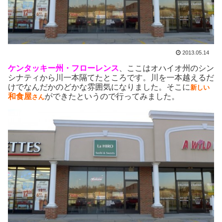
2013.05.14
ケンタッキー州・
フローレンス
、ここはオハイオ州のシン
シナティから川一本隔てたところです。川を一本越えるだ
けでなんだかのどかな雰囲気になりました。そこに
新しい
和食屋
ができたというので行ってみました。
さん