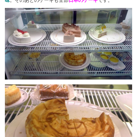
味
。そのあとのケーキも全部
日本
のケーキ
です。