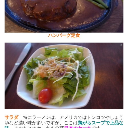
ハンバーグ定食
サラダ
特にラーメンは、アメリカではトンコツやしょう
ゆなど濃い味が多いですが、ここは
鶏がらスープ
で上品な