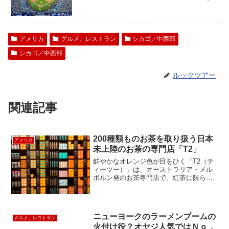
アメリカ
グルメ、レストラン
シカゴ／中西部
シカゴ／中西部
ルックツアー
関連記事
200種類ものお茶を取り扱う日本
アメリカ
未上陸のお茶の専門店「T2」
鮮やかなオレンジ色が目をひく「T2（テ
ィーツー）」は、オーストラリア・メル
ボルン発のお茶専門店で、紅茶に限ら
ず、日本茶や中国茶、ハーブティーやフ
レーバーティーなど、約200種類を取り扱
うお茶の専門店です。ニューヨークに
は、抹茶屋があったり、...
ニューヨークのラーメンブームの
グルメ、レストラン
火付け役？オヤジ人気ではＮｏ．