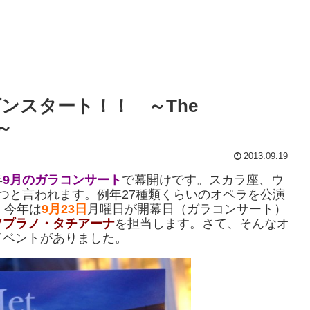
ンスタート！！ ～The
k～
2013.09.19
年
9月の
ガラコンサート
で幕開けです。スカラ座、ウ
つと言われます。例年27種類くらいのオペラを公演
。今年は
9月23日
月曜日が開幕日（ガラコンサート）
ソプラノ・タチアーナ
を担当します。さて、そんなオ
イベントがありました。