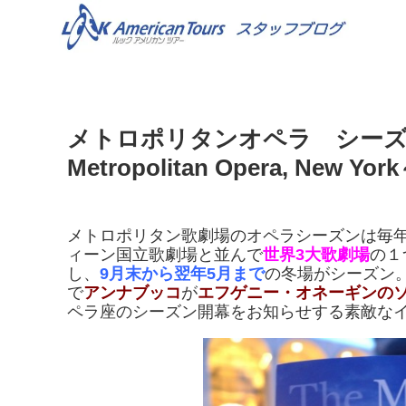
メトロポリタンオペラ シーズ
Metropolitan Opera, New Yor
メトロポリタン歌劇場のオペラシーズンは毎
ィーン国立歌劇場と並んで
世界3大歌劇場
の１
し、
9月末から翌年5月まで
の冬場がシーズン
で
アンナブッコ
が
エフゲニー・オネーギンの
ペラ座のシーズン開幕をお知らせする素敵な