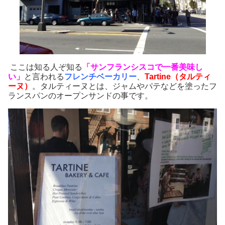
ここは知る人ぞ知る
「サンフランシスコで一番美味し
い」
と言われる
フレンチベーカリー
、
Tartine（タルティ
ーヌ）
。タルティーヌとは、ジャムやパテなどを塗ったフ
ランスパンのオープンサンドの事です。