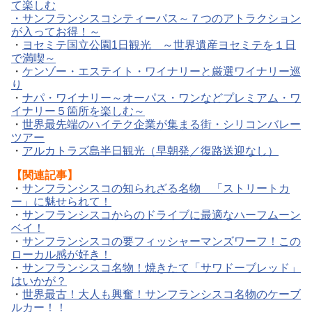
て楽しむ
・サンフランシスコシティーパス～７つのアトラクション
が入ってお得！～
・
ヨセミテ国立公園1日観光 ～世界遺産ヨセミテを１日
で満喫～
・
ケンゾー・エステイト・ワイナリーと厳選ワイナリー巡
り
・
ナパ・ワイナリー～オーパス・ワンなどプレミアム・ワ
イナリー５箇所を楽しむ～
・
世界最先端のハイテク企業が集まる街・シリコンバレー
ツアー
・
アルカトラズ島半日観光（早朝発／復路送迎なし）
【関連記事】
・
サンフランシスコの知られざる名物 「ストリートカ
ー」に魅せられて！
・
サンフランシスコからのドライブに最適なハーフムーン
ベイ！
・
サンフランシスコの要フィッシャーマンズワーフ！この
ローカル感が好き！
・
サンフランシスコ名物！焼きたて「サワドーブレッド」
はいかが？
・
世界最古！大人も興奮！サンフランシスコ名物のケーブ
ルカー！！