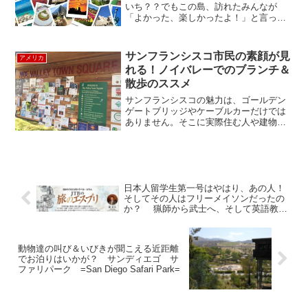
いち？？でもこの島、訪れたみんなが
「よかった、楽しかったよ！」と言って
しまう不思議な魅力もあるのです。 アル
カトラズ島はサンフランシスコ湾にある
小さな島。1934年から約30年、脱出不可
サンフランシスコ市民の素顔が見
アメリカ
能と言われた刑務所...
れる！ノイバレーでのブランチ＆
散歩のススメ
サンフランシスコの魅力は、ゴールデン
ゲートブリッジやケーブルカーだけでは
ありません。そこに実際住む人や建物が
醸し出す「本当の日常」を味わってみた
いなら、ちょっと足を延ばして、オシャ
レな住宅地と名高いノイバレーを散策し
てみたら如何でしょう。今...
日本人留学生第一号はやはり、あの人！
そしてその人はフリーメイソンだったの
か？ 猟師から武士へ、そして英語教師
へ
動物達の叫び＆いびきが聞こえる近距離
でお泊りはいかが？ サンディエゴ サ
ファリパーク =San Diego Safari Park=