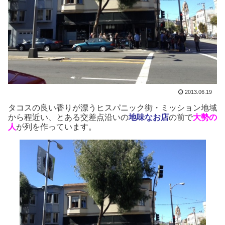
2013.06.19
タコスの良い香りが漂うヒスパニック街・ミッション地域
から程近い、とある交差点沿いの
地味なお店
の前で
大勢の
人
が列を作っています。