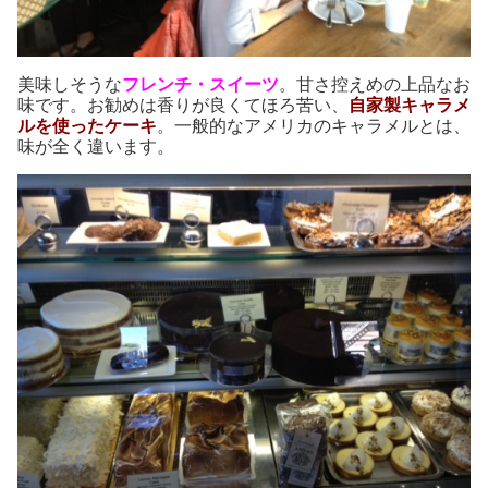
美味しそうな
フレンチ・スイーツ
。甘さ控えめの上品なお
味です。お勧めは香りが良くてほろ苦い、
自家製キャラメ
ルを使ったケーキ
。
一般的なアメリカのキャラメルとは、
味が全く違います。