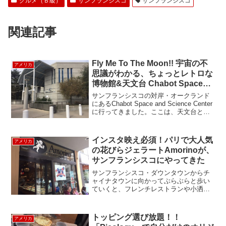
グルメ（Ｂ級）
サンフランシスコ
サンフランシスコ
関連記事
Fly Me To The Moon!! 宇宙の不
アメリカ
思議がわかる、ちょっとレトロな
博物館&天文台 Chabot Space
and Science Center
サンフランシスコの対岸・オークランド
にあるChabot Space and Science Center
に行ってきました。ここは、天文台とプ
ラネタリウムを併設している宇宙をテー
マにした博物館です。遠くアンドロメダ
星雲の生い立ち、夜に輝く星座...
インスタ映え必須！パリで大人気
アメリカ
の花びらジェラートAmorinoが、
サンフランシスコにやってきた
サンフランシスコ・ダウンタウンからチ
ャイナタウンに向かってぶらぶらと歩い
ていくと、フレンチレストランや小洒落
たカフェが密集している「プチ・フラン
ス人街」が登場します。今日はこの地区
に新しく登場した、パリ生まれの可愛ら
トッピング選び放題！！
アメリカ
しいジェラート屋さん A...