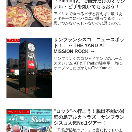
「Pieology」で自分だけのオリジ
ナル・ピザを焼いてもらおう！
アメリカで食べるピザと言えば、取りあ
えずチーズにペパロニが乗ってる位しか
思いつかないんじゃないかと思うのです
が、ここPieologyのピザはそんなに単純
ではありません。ここは、言ってみれば
ピザ界のサブウェイ。一人分の大きさ
サンフランシスコ ニュースポッ
アメリカ
(20cm位)の生...
ト！ ～ THE YARD AT
MISSION ROCK ～
サンフランシスコジャイアンツのホーム
スタジアム AT & T Parkの駐車場一角に
オープンしたばかりのThe Yard at
Mission Rockに行ってきました。サンフ
ランシスコ地ビールメーカーAnchor
Brewing Comp...
“ロック”へ行こう！脱出不能の岩
サンフランシスコ
壁の島アルカトラズ サンフラン
シスコ人気No.1ツアー！
「刑務所跡地ツアー」と言われてもいま