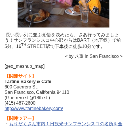
長い長い列に並ぶ覚悟を決めたら、さあ行ってみましょ
う！サンフランシスコ中心部からはBART（地下鉄）で約
TH
5分、16
STREET駅で下車後に徒歩10分です。
< by 八重 in San Francisco >
[geo_mashup_map]
【関連サイト】
Tartine Bakery & Cafe
600 Guerrero St.
San Francisco, California 94110
(Guerrero st.@18th st.)
(415) 487-2600
http://www.tartinebakery.com/
【関連ツアー】
・
もりだくさん市内１日観光サンフランシスコの名所を全