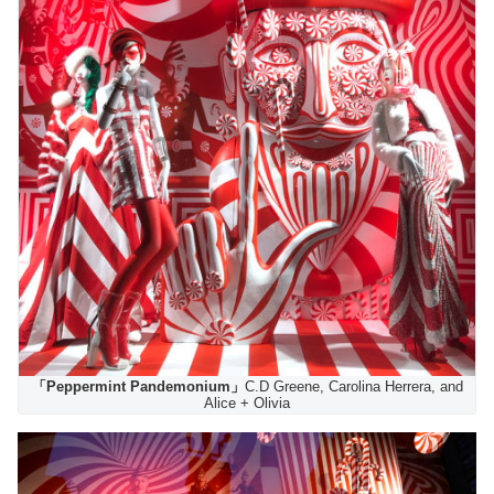
「Peppermint Pandemonium」
C.D Greene, Carolina Herrera, and
Alice + Olivia