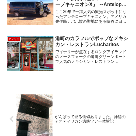
ープキャニオンX」 ～Antelope
Canyon X～
ここ30年で一躍人気の観光スポットにな
ったアンテロープキャニオン。アメリカ
先住民ナバホ族の聖地にある峡谷に日が
差し込む幻想的な光景を求めて、世界中
から多くの観光客が訪れます。何百年も
の月日をかけ、風と水で浸食されてでき
港町のカラフルでポップなメキシ
アメリカ
た渓谷に流れ込んだ鉄砲...
カン・レストランLucharitos
ワイナリーが点在するロングアイランド
のノースフォークの港町グリーンポート
で人気のメキシカン・レストラン
Lucharitos（ルチャリトス）を紹介しま
す。店名のルチャリトスは、小さな戦士
という意味で、その由来は、オーナーの
長男が生後間もなく闘...
がんばって登る価値ありました。神秘の
テオティワカン遺跡ツアー体験記