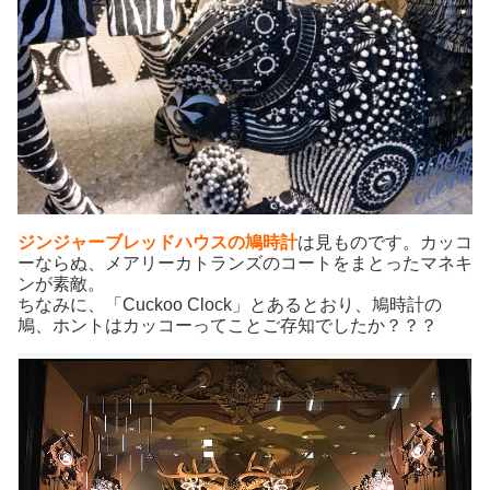
ジンジャーブレッドハウスの鳩時計
は見ものです。カッコ
ーならぬ、メアリーカトランズのコートをまとったマネキ
ンが素敵。
ちなみに、「Cuckoo Clock」とあるとおり、鳩時計の
鳩、ホントはカッコーってことご存知でしたか？？？