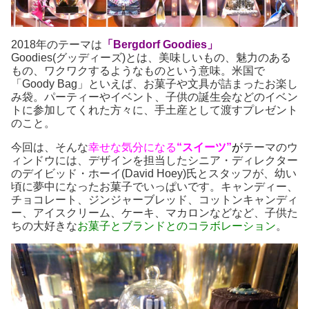
2018年のテーマは
「Bergdorf Goodies」
Goodies(グッディーズ)とは、美味しいもの、魅力のある
もの、ワクワクするようなものという意味。米国で
「Goody Bag」といえば、お菓子や文具が詰まったお楽し
み袋。パーティーやイベント、子供の誕生会などのイベン
トに参加してくれた方々に、手土産として渡すプレゼント
のこと。
今回は、そんな
幸せな気分になる
“スイーツ”
が
テーマのウ
ィンドウには、デザインを担当したシニア・ディレクター
のデイビッド・ホーイ(David Hoey)氏とスタッフが、幼い
頃に夢中になったお菓子でいっぱいです。キャンディー、
チョコレート、ジンジャーブレッド、コットンキャンディ
ー、アイスクリーム、ケーキ、マカロンなどなど、子供た
ちの大好きな
お菓子とブランドとのコラボレーション
。