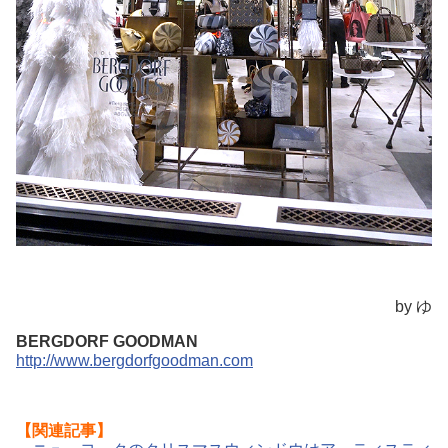
by ゆ
BERGDORF GOODMAN
http://www.bergdorfgoodman.com
【関連記事】