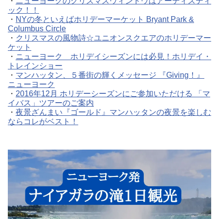
・
ニューヨークのクリスマスウィンドウはアーティスティ
ック！！
・
NYの冬といえばホリデーマーケット Bryant Park &
Columbus Circle
・
クリスマスの風物詩☆ユニオンスクエアのホリデーマー
ケット
・
ニューヨーク ホリデイシーズンには必見！ホリデイ・
トレインショー
・
マンハッタン、５番街の輝くメッセージ 『Giving！』
ニューヨーク
・
2016年12月 ホリデーシーズンにご参加いただける 「マ
イバス」ツアーのご案内
・
夜景ざんまい『ゴールド』マンハッタンの夜景を楽しむ
ならコレがベスト！