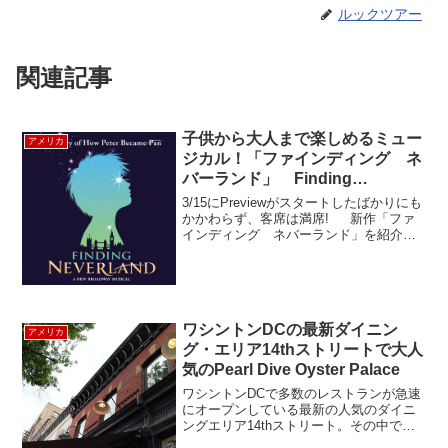
ルックツアー
関連記事
子供から大人まで楽しめるミュー
アメリカ
ジカル！「ファインディング ネ
バーランド」 Finding
Neverland
3/15にPreviewがスタートしたばかりにも
かかわらず、客席は満席! 新作「ファ
インディング ネバーランド」を紹介し
ます！ 2004年公開の映画ではジョニー・
デップが主役バリー役を演じてアカデミ
ー賞の作曲賞を受賞しました。今回のミ
ュ...
ワシントンDCの最新ダイニン
アメリカ
グ・エリア14thストリートで大人
気のPearl Dive Oyster Palace
ワシントンDCで多数のレストランが急速
にオープンしている最新の人気のダイニ
ングエリア14thストリート。その中で
も、1、2を争う人気店、Pearl Dive