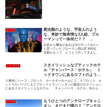
Oyster Palaceに行ってきました。お店の
前の立ち飲みのバースペースに、人...
爬虫類のような、宇宙人のよう
アメリカ
な、奇妙で無表情な3人組、ブル
ーマンって一体何だ？？
『BLUE MAN』 New York
以前から機会があればぜひ行ってみたい
と思っていたブルーマン(BLUE MAN)。
念願かなって、とうとう行ってきまし
た！ここNYはブルーマン発祥の地。1987
年、3人組のストリートパフォーマンスと
してはじまり、イースト・ビレッジにあ
スタイリッシュなブティックホテ
ニューヨーク
るアスター...
ル「チャンバース・ホテル」 ミ
ッドタウンにあるロフトのよう
な”Chambers Hotel”
５番街にハーフ・ブロック、カーネギーホールに１．５ブロック、セ
ントラルパークにも２ブロックとマンハッタンの最高のロケーション
にあるスタイリッシュなホテル、「チャンバース・ホテル」外からは
ホテルなのかは全くわかないシックな外観ですね。ロビーは...
もうひとつのアンテロープキャニ
アメリカ
オン まだまだ謎の？「アンテロ