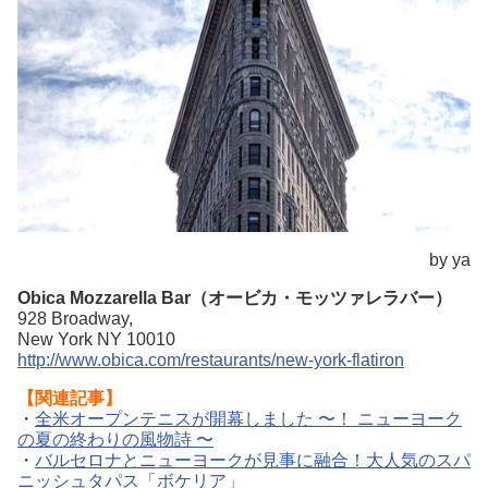
by ya
Obica Mozzarella Bar（オービカ・モッツァレラバー）
928 Broadway,
New York NY 10010
http://www.obica.com/restaurants/new-york-flatiron
【関連記事】
・
全米オープンテニスが開幕しました 〜！ ニューヨーク
の夏の終わりの風物詩 〜
・
バルセロナとニューヨークが見事に融合！大人気のスパ
ニッシュタパス「ボケリア」