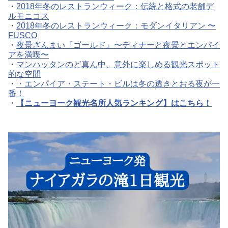
・
2018年冬のレストランウィーク：伝統と格式の老舗デ
ルモニコス
・
2018年冬のレストランウィーク：モダンイタリアン 〜
FUSCO
・
夜景ざんまい『ゴールド』〜ディナーと夜景とエンパイ
アを満喫〜
・
マンハッタンのど真ん中、意外に楽しめる観光スポット
的な空間
・
・エンパイア・ステート・ビルは冬の透きとおる夜が一
番！
・
【ニューヨーク観光名所人気ランキング】はこちら！