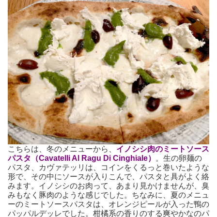
こちらは、冬のメニューから、
イノシシ肉のミートソース
パスタ（Cavatelli Al Ragu Di Cinghiale）
。生の卵麺の
パスタ、カヴァテッリは、コインをくるっと巻いたような
形で、その中にソースが入りこんで、パスタと具がよく絡
みます。イノシシのお肉って、あまり見かけませんが、臭
みもなく豚肉のような感じでした。ちなみに、夏のメニュ
ーのミートソースパスタは、オレンジピールが入った鴨の
パッパルデッレでした。柑橘系の香りのする爽やかなのパ