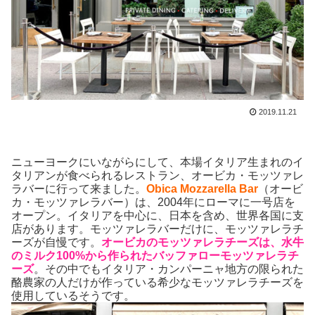
2019.11.21
ニューヨークにいながらにして、本場イタリア生まれのイ
タリアンが食べられるレストラン、オービカ・モッツァレ
ラバーに行って来ました。
Obica Mozzarella Bar
（オービ
カ・モッツァレラバー）は、2004年にローマに一号店を
オープン。イタリアを中心に、日本を含め、世界各国に支
店があります。モッツァレラバーだけに、モッツァレラチ
ーズが自慢です。
オービカのモッツァレラチーズは、水牛
のミルク100%から作られたバッファローモッツァレラチ
ーズ
。その中でもイタリア・カンパーニャ地方の限られた
酪農家の人だけが作っている希少なモッツァレラチーズを
使用しているそうです。