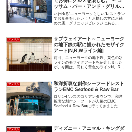
でお得にグルメを楽しむ。 ～ ゴ
ッサム・バー・アンド・グリル：
Gotham Bar and Grill ～
いわゆる”ニューヨークらしい”レストラン
でお食事をしたい！とお探しの方にお勧
めの店、グリニッジビレッジにある
「Gotham Bar and Grill」をご紹介！ニュ
ーヨークは別名「Gotham City」と言われ
ています。アメリカの作家ワ...
サブウェイアート～ニューヨーク
アメリカ
の地下鉄の駅に描かれたモザイク
アート[N,R,Wライン編]
前回、ニューヨークの地下鉄、黄色のQ
ラインのモザイクアートを紹介しました
が、今回は、同じく黄色のラインN、R、
Wのサブウェイ・アートを紹介します。
N、R、Wの5 Ave/59th Street駅では、
Ann Schaumberger作のモザ...
和洋折衷な創作シーフードレスト
アメリカ
ランEMC Seafood & Raw Bar
ロサンゼルスのコリアンタウンで、和洋
折衷な創作シーフードが人気のEMC
Seafood & Raw Barに行ってきました。
ここクラムストリップのフライやロブス
ターロールなど、アメリカの代表的なシ
ーフード料理と、中トロやブリトロのお
刺身、...
ディズニー・アニマル・キングダ
アメリカ