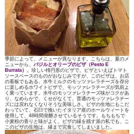
季節によって、メニューが異なります。こちらは、夏のメ
ニューから、
バジルとオリーブのピザ（Pesto E
Burrata）
。珍しい楕円形のピザで、ピザといえばトマト
ソースベースのものがおなじみですが、このピザは、お店
の看板でもある、水牛ミルクのモッツァレラチーズを存分
に楽しめるホワイトピザで、モッツァレラチーズが気前よ
く乗っています。水牛のモッツァレラチーズ味がコクがあ
り、なめらかで、くせがなくて、普通のモッツァレラチー
ズには戻れなくなりそうな美味しさ。ピザの生地にもこだ
わっていて、石臼で挽いたイタリア産のホールウィートを
使用して、48時間発酵させているそうです。もちもちで
小麦粉の香りと味がよく、ピザの縁を残す派の私でも、こ
このピザの生地は、縁まで完食してしまいました。