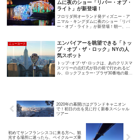
ムに夜のショー「リバー・オブ・
ライト」が新登場！
フロリダ州オーランド発ディズニー・ア
ニマル・キングダムに夜のショー「リバ
ー・オブ・ライト」が新登場！朝一、開
園と同時に入場するのがおすすめのアニ
マル・キングダムは動物でも珍しいも
の、空想の動物、ディズニー映画の題材
エンパイアーを眺望できる「トッ
ニューヨーク
の動物に遭遇。ライドやショ...
プ・オブ・ザ・ロック」NYの人
気スポット
トップ･オブ･ザ･ロックは、あのクリスマ
スツリーの点灯式が目の前で行われるビ
ル、ロックフェラー･プラザ30番地の最上
階にあります。７０年以上も前にジョ
ン・Ｄ・ロックフェラーが建てたビルで
すが展望台は長い間閉鎖されていて２０
０５年に大改装され...
2020年の幕開けはグランドキャニオン
で！初日の出を見に行く新春スペシャル
ツアー
初めてサンフランシスコに来る方へ。観
光する場所に迷ったら、ベイクルーズ乗