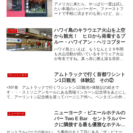
アメリカに来たら、やっぱり一度は試し
たい本場のハンバーガー。ファーストフ
ードで手軽に済ますのも良いけど、おし
ゃれな雰囲気のお店でおいしいバーガー
を味わいたい人にオススメなのが、ファ
イブナプキンバーガー。数々のメディア
ハワイ島のキラウエア火山を上空
ハワイ
に取り上げられ、美味しい...
から観光！ ヒロから発着するブ
ルー・ハワイアン・ヘリコプター
ハワイ島といえば、もうなんと２９年間
も火山活動が続いているキラウェア火山
が有名ですね。真っ赤に燃え滾る溶岩が
火口から吹き出て、海に猛烈な水蒸気を
上げながら流れ落ちる光景は一度は見て
みたいですよね？？ヒロ空港から運行し
アムトラックで行く首都ワシント
ワシントンＤＣ
ているブルー・ハワイアン...
ン1日観光 体験記 その②
<NY発 アムトラックで行くワシントン1日観光>体験記の続きで
す・・・スミソニアンモールにある西端リンカーン記念塔をあとにし
て、アーリントン記念橋を渡ってバージニア州へ。ペンタゴンの外観
をみつつ、昼食場所となるファッションモールへ移動です。...
ニューヨーク・ピエールホテルの
ニューヨーク
バー Two E Bar セントラルバー
クに隣接する最も優雅なホテル
The Pierre
セントラルパークの向かい、５番街の６１丁目にある「ザ・ピエー