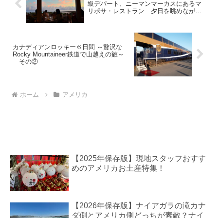
級デパート、ニーマンマーカスにあるマ
リポサ・レストラン 夕日を眺めながら
のディナーは最高！
カナディアンロッキー６日間 ～贅沢な
Rocky Mountaineer鉄道で山越えの旅～
その②
ホーム
アメリカ
【2025年保存版】現地スタッフおすす
めのアメリカお土産特集！
【2026年保存版】ナイアガラの滝カナ
ダ側とアメリカ側どっちが素敵？ナイ