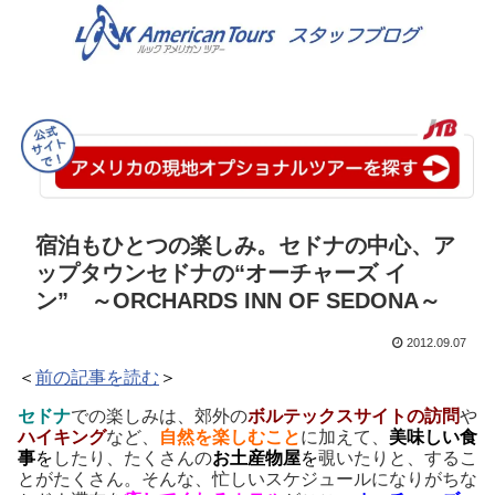
宿泊もひとつの楽しみ。セドナの中心、ア
ップタウンセドナの“オーチャーズ イ
ン” ～ORCHARDS INN OF SEDONA～
2012.09.07
＜
前の記事を読む
＞
セドナ
での楽しみは、郊外の
ボルテックスサイトの訪問
や
ハイキング
など、
自然を楽しむこと
に
加えて、
美味しい食
事
を
したり、たくさんの
お土産物屋
を
覗いたりと、するこ
とがたくさん。そんな、忙しいスケジュールになりがちな