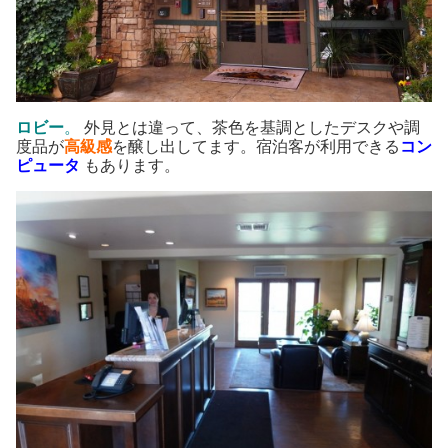
ロビー
。
外見とは違って、茶色を基調としたデスクや調
度品が
高級感
を醸し出してます。宿泊客が利用できる
コン
ピュータ
もあります。