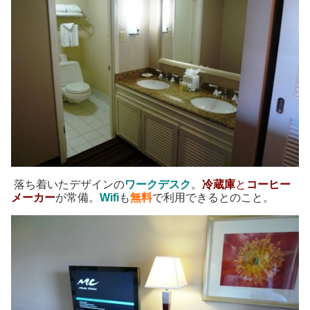
落ち着いたデザインの
ワークデスク
。
冷蔵庫
と
コーヒー
メーカー
が常備。
Wifi
も
無料
で利用できるとのこと。