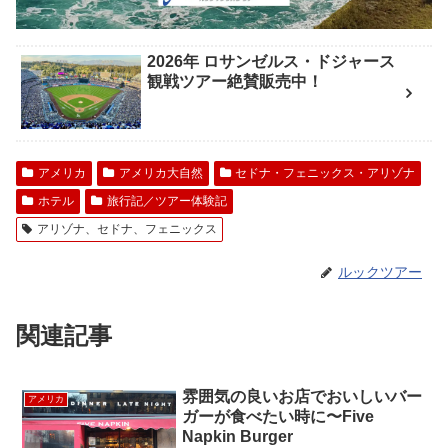
2026年 ロサンゼルス・ドジャース
観戦ツアー絶賛販売中！
アメリカ
アメリカ大自然
セドナ・フェニックス・アリゾナ
ホテル
旅行記／ツアー体験記
アリゾナ、セドナ、フェニックス
ルックツアー
関連記事
雰囲気の良いお店でおいしいバー
アメリカ
ガーが食べたい時に〜Five
Napkin Burger