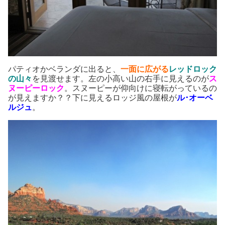
パティオかベランダに出ると、
一面に広がる
レッドロック
の山々
を見渡せます。左の小高い山の右手に見えるのが
ス
ヌーピーロック
。スヌーピーが仰向けに寝転がっているの
が見えますか？？下に見えるロッジ風の屋根が
ル･オーベ
ルジュ
。