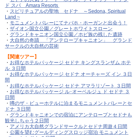
ド スパ Amara Resorts
・
スピリチュアルの聖地 セドナ ～Sedona, Spiritual
Land ~
・
モニュメントバレーにてナバホ・ホーガンと出会う！
・
ザイオン国立公園／グレートホワイトスローン
・
グランドキャニオン国立公園／ホピ族の残した遺跡
・
大自然の奇蹟 「アンテロープキャニオン」 グランド
サークルの大自然の芸術
【
関連ツアー】
・
お得なホテルパッケージ セドナ キングスランザム ホテ
ル ３日間
・
お得なホテルパッケージ セドナ オーチャーズ イン ３日
間
・
お得なホテルパッケージ セドナ アマラリゾート ３日間
・
お得なホテルパッケージ ル･オーベルジュ ド セドナ ３
日間
・
噂のザ・ビューホテルに泊まるモニュメントバレーとセ
ドナ ３日間
・
グランドキャニオンでの宿泊にアンテロープとセドナも
観光しちゃう２日間
・
アメリカ大自然グランドサークルとセドナ周遊４日間
・
公園を望むグールディングスロッジ宿泊 モニュメント