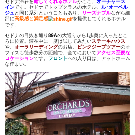
セドナ滞在を
癒してくれるホテル
がここ、
オーチャーズ
イン
です。セドナでトップクラスのホテル、
ル･オーベル
ジュ
と同じ系列ということもあり、
リーズナブル
ながら細
部に
高級感
と
満足感
を提供してくれるホテル
です。
セドナの目抜き通り
89A
の大通りから1歩奥に入ったとこ
ろに位置。滞在中に一度は試してみたい
ステーキハウス
や、
オーラリーディング
のお店、
ピンクジープツアー
のオ
フィスも徒歩数分の距離で、全てにおいて
アクセス至便な
ロケーション
です。
フロント
への入り口は、アットホーム
な佇まい。