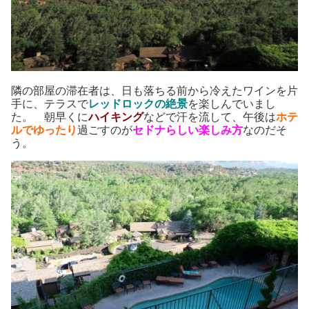
隣の部屋の滞在者は、日も落ちる前から冷えたワインを片
手に、テラスで
レッドロックの絶景
を楽しんでいまし
た。 朝早くに
ハイキング
などで汗を流して、午後は
ホテ
ルでゆったり
過ごすのが
セドナらしい楽しみ方
なのだそ
う。