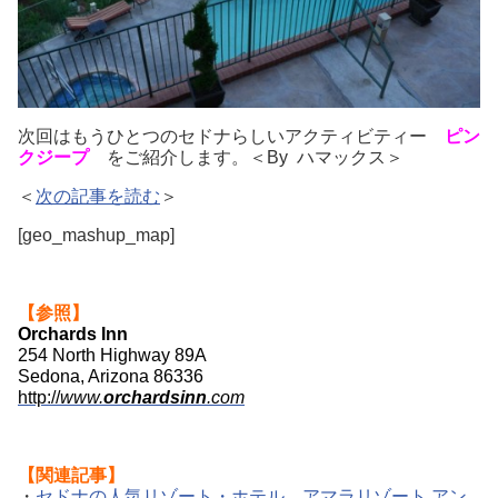
次回はもうひとつのセドナらしいアクティビティー
ピン
クジープ
をご紹介します。＜By ハマックス＞
＜
次の記事を読む
＞
[geo_mashup_map]
【参照】
Orchards Inn
254 North Highway 89A
Sedona, Arizona 86336
http://
www.
orchardsinn
.com
【関連記事】
・
セドナの人気リゾート・ホテル、アマラリゾート アン