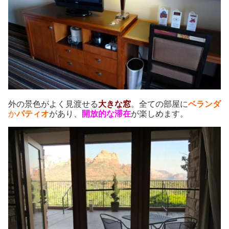
外の景色がよく見渡せる
大きな窓
。全ての部屋に
ベランダ
か
パティオ
があり、
開放的な滞在
が楽しめます。