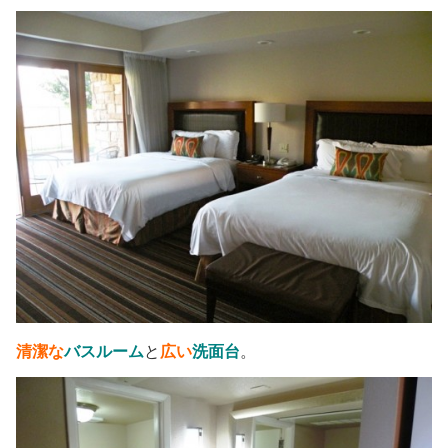
清潔な
バスルーム
と
広い
洗面台
。