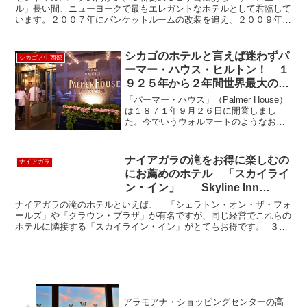
ル」長い間、ニューヨークで最もエレガントなホテルとして君臨して
います。２００７年にバンケットルームの改装を追え、２００９年６
月に＄１００ミリオンをかけた客室の改造が終り、リオープン...
シカゴのホテルと言えば迷わずパ
シカゴ／中西部
ーマー・ハウス・ヒルトン！ １
９２５年から２年間世界最大のホ
テルだった Palmer House Hilton
「パーマー・ハウス」（Palmer House）
は１８７１年９月２６日に開業しまし
た。今でいうウォルマートのようなお店
（現在のMarchal）を創業し、買う前に家
に持ち帰って試用できるという画期的な
ポリシーで大成功したPotter Palm...
ナイアガラの滝をお得に楽しむの
ナイアガラ
にお薦めのホテル 「スカイライ
ン・イン」 Skyline Inn
Niagara Falls
ナイアガラの滝のホテルといえば、 「シェラトン・オン・ザ・フォ
ールズ」や「クラウン・プラザ」が有名ですが、同じ経営でこれらの
ホテルに隣接する「スカイライン・イン」がとてもお得です。 ３階
建てのこじんまりとしたホテルでロビーも小さいですが、...
アラモアナ・ショッピングセンターの高