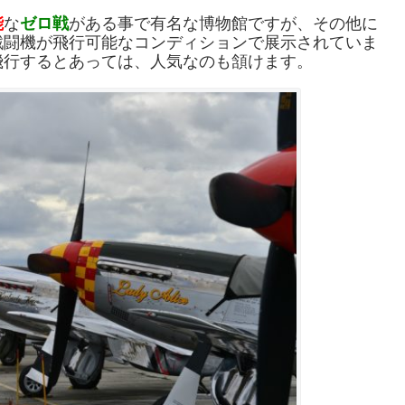
能
な
ゼロ戦
がある事で有名な博物館ですが、
その他に
戦闘機が飛行
可能なコンディションで展示されていま
飛行するとあっては、
人気なのも頷けます。