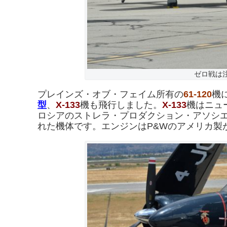
ゼロ戦は
プレインズ・オブ・フェイム所有の
61-120
機
型
、
X-133
機も飛行しました。
X-133
機はニュ
ロシアのストレラ・プロダクション・アソシ
れた機体です。エンジンはP&Wのアメリカ製