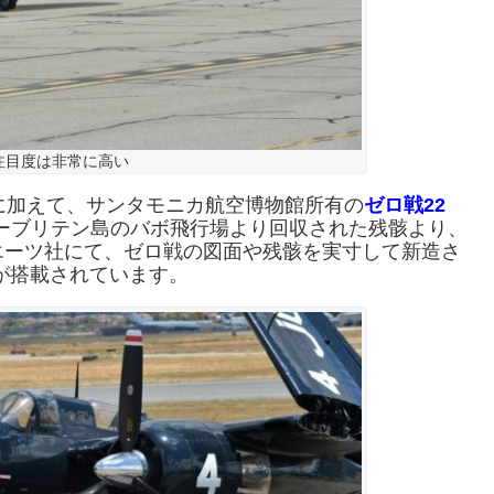
注目度は非常に高い
に加えて、サンタモニカ航空博物館所有の
ゼロ戦22
ーブリテン島のバボ飛行場より回収された残骸より、
エーツ社にて、ゼロ戦の図面や残骸を実寸して新造さ
が搭載されています。