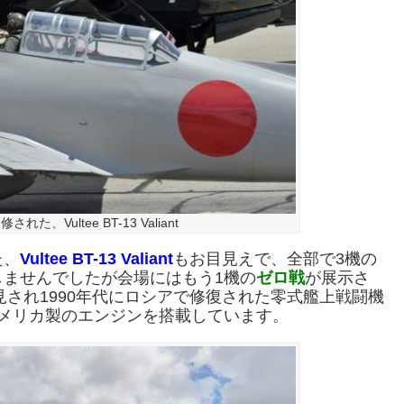
た、Vultee BT-13 Valiant
た、
Vultee BT-13 Valiant
もお目見えで、全部で3機の
ませんでしたが会場にはもう1機の
ゼロ戦
が展示さ
見され1990年代にロシアで修復された零式艦上戦闘機
メリカ製のエンジンを搭載しています。