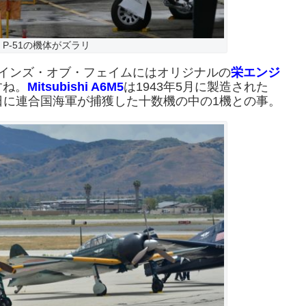
P-51の機体がズラリ
インズ・
オブ・フェイムにはオリジナルの
栄エンジ
すね。
Mitsubishi A6M5
は1943年5月に製造された
18日に連合国海軍が捕獲した十数機の中の1機との事。