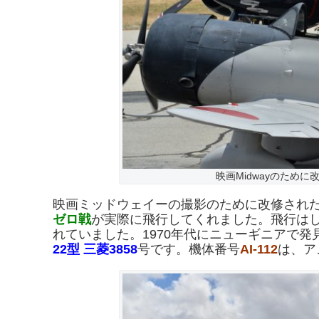
映画Midwayのために改修され
映画ミッドウェイーの撮影のために改修され
ゼロ戦
が実際に飛行してくれました。飛行はし
れていました。1970年代にニューギニアで発
22型 三菱3858
号です。機体番号
AI-112
は、ア