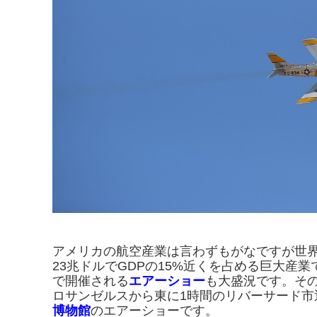
アメリカの航空産業は言わずもがなですが世界
23兆ドルでGDPの15%
近くを占める巨大産業
で開催される
エアーショー
も大盛況です。
そ
ロサンゼルスから東に1時間のリバーサード市
博物館
のエアーショーです。