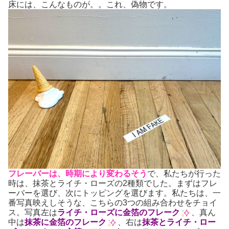
床には、こんなものが。。これ、偽物です。
フレーバーは、時期により変わるそう
で、私たちが行った
時は、抹茶とライチ・ローズの2種類でした。まずはフレ
ーバーを選び、次にトッピングを選びます。私たちは、一
番写真映えしそうな、こちらの3つの組み合わせをチョイ
ス。写真左は
ライチ・ローズに金箔のフレーク
、真ん
中は
抹茶に金箔のフレーク
、右は
抹茶とライチ・ロー