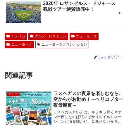
2026年 ロサンゼルス・ドジャース
観戦ツアー絶賛販売中！
アメリカ
グルメ、レストラン
ニューヨーク
ニューヨーク
ニューヨーク／マンハッタン
ルックツアー
関連記事
ラスベガスの夜景を楽しむなら、
アメリカ
空からがお勧め！～ヘリコプター
夜景観賞～
ラスベガスといえば、キラキラ輝くネオ
ン街夜になれば眩いばかりのイルミネー
ションが街を輝かせ、見逃せない夜景ス
ポットが目白押し。各名所を制覇したい
けれど、限られた時間内ではとても難し