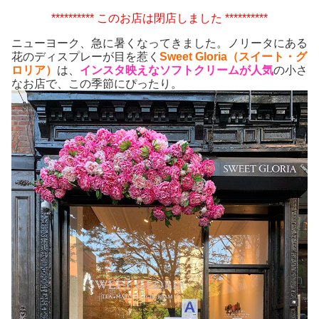
********** このお店は閉店しました **********
ニューヨーク、急に暑くなってきました。ノリータにある
花のディスプレーが目を惹く
Sweet Gloria（スイート・グ
ロリア）
は、
インスタ映えなソフトクリームが人気
の小さ
なお店で、この季節にぴったり。