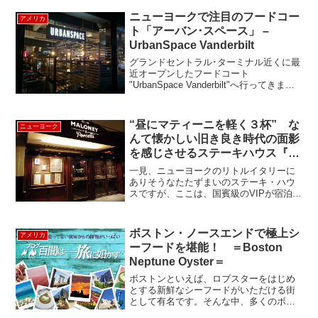
い。街歩きも楽しいけれど、普通の夜景
ニューヨークで注目のフードコー
アメリカ
観賞だけだと、物足りない...
ト「アーバン･スペース」 –
UrbanSpace Vanderbilt
グランドセントラル･ターミナル近くに最
近オープンしたフードコート
"UrbanSpace Vanderbilt"へ行ってきまし
た。UrbanSpaceという会社は、ホリデー
シーズンになると開催されるユニオン･ス
クエアやコロンバスサークルのホ...
“昼にマティーニを軽く３杯” な
ニューヨーク
んて懐かしい旧き良き時代の面影
を感じさせるステーキハウス『マ
ロニー＆ポセリ』Maloney &
一見、ニューヨークのリトルイタリーに
Porcelli
ありそうなたたずまいのステーキ・ハウ
スですが、ここは、国賓級のVIPが宿泊す
るパレスホテルの隣にある、Maloney &
Porcelliレストランです。中は、吹き抜け
の二階建て。暗いので禁酒法時代秘密
ボストン・ノースエンドで極上シ
アメリカ
ク...
ーフードを堪能！ ＝Boston
Neptune Oyster＝
ボストンといえば、ロブスターをはじめ
とする新鮮なシーフードがいただける街
として有名です。そんな中、多くのボス
トニアンが「美味しいシーフードを食べ