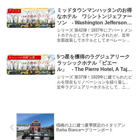
るなら、迷わずココ！」と太鼓判を押す
お店“Neptune Oyster（ネプチューン・オ
ミッドタウンマンハッタンのお得
アメリカ
イスター...
なホテル ワシントンジェファー
ソン - Washington Jefferson
Hotel
シリーズ 第42弾！1937年にアパートメン
トホテルとしてオープンされたが、近年
全面改装してホテルとしてオペレーショ
ンが始まった。ミッドタウン、8番と9番
街の間51丁目に立地する小さなホテルで
ある。この辺りは、私が最初にNYCに住
5つ星を獲得のラグジュアリーク
キャシーの独断”お薦め”ホテル
みにやって...
ラッシックホテル「ピエー
ル」 - The Pierre Hotel, A Taj
Hotel New York
シリーズ 第37弾！1929年に建てられたビ
ルを現在もリノベーションを繰り返し、
近年ラグジュアリーホテルとして、ニュ
ーヨークでは数少ない５つ星を獲得し
た。クラッシックな重みのある“ゆと
り”と“品”を感じるホテルである。エレベ
ーターも24時間...
桟橋の上に建つ夏季限定のイタリアン
Barba Bianca〜グリーンポート