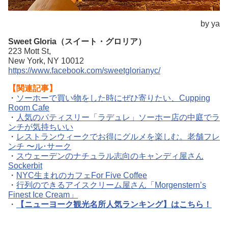
by ya
Sweet Gloria（スイート・グロリア）
223 Mott St,
New York, NY 10012
https://www.facebook.com/sweetglorianyc/
【関連記事】
・
ソーホーで買い物をした時にぜひ寄りたい、Cupping
Room Cafe
・
人気のパティスリー「ラデュレ」ソーホー店の中庭でラ
ンチが気持ちいい
・
レストランウィークでお得にグルメを楽しむ。老舗フレ
ンチ 〜ル･サーク
・
スウェーデンのナチュラル志向のキャンディ屋さん
Sockerbit
・
NYC生まれのカフェFor Five Coffee
・
行列のできるアイスクリーム屋さん「Morgenstern’s
Finest Ice Cream」
・
【ニューヨーク観光名所人気ランキング】はこちら！