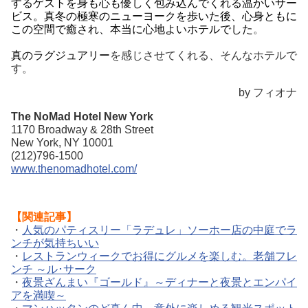
するゲストを身も心も優しく包み込んでくれる温かいサー
ビス。
真冬の極寒のニューヨークを歩いた後、心身ともに
この空間で癒され、本当に心地よいホテルでした
。
真のラグジュアリー
を感じさせてくれる、そんなホテルで
す。
by フィオナ
The NoMad Hotel New York
1170 Broadway & 28th Street
New York, NY 10001
(212)796-1500
www.thenomadhotel.com/
【関連記事】
・
人気のパティスリー「ラデュレ」ソーホー店の中庭でラ
ンチが気持ちいい
・
レストランウィークでお得にグルメを楽しむ。老舗フレ
ンチ ～ル･サーク
・
夜景ざんまい『ゴールド』～ディナーと夜景とエンパイ
アを満喫～