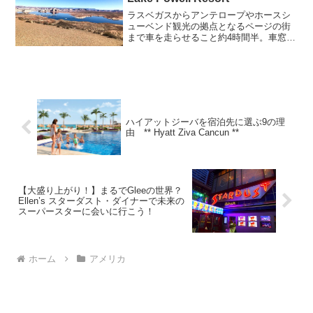
ラスベガスからアンテロープやホースシ
ューベンド観光の拠点となるページの街
まで車を走らせること約4時間半。車窓か
ら見る風景は緑も少なく、ただただ荒涼
とした乾いた大地が果てしなく続いてい
ます。ユタ州からアリゾナ州に州境に
青々と水を湛えて輝く巨...
ハイアットジーバを宿泊先に選ぶ9の理
由 ** Hyatt Ziva Cancun ​**
【大盛り上がり！】まるでGleeの世界？
Ellen’s スターダスト・ダイナーで未来の
スーパースターに会いに行こう！
ホーム
アメリカ