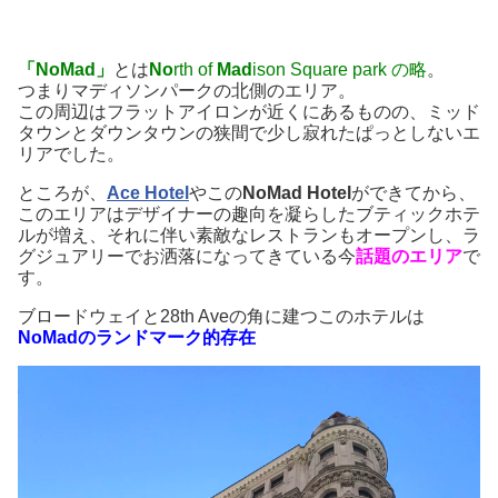
「NoMad」
とは
No
rth of
Mad
ison Square park の略
。
つまりマディソンパークの北側のエリア。
この周辺はフラットアイロンが近くにあるものの、ミッド
タウンとダウンタウンの狭間で少し寂れたぱっとしないエ
リアでした。
ところが、
Ace Hotel
やこの
NoMad Hotel
ができてから、
このエリアはデザイナーの趣向を凝らしたブティックホテ
ルが増え、それに伴い素敵なレストランもオープンし、ラ
グジュアリーでお洒落になってきている今
話題のエリア
で
す。
ブロードウェイと28th Aveの角に建つこのホテルは
NoMadのランドマーク的存在