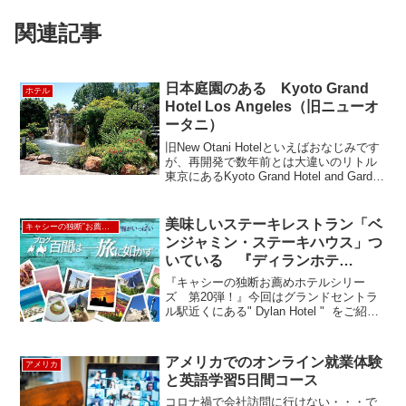
関連記事
日本庭園のある Kyoto Grand
ホテル
Hotel Los Angeles（旧ニューオ
ータニ）
旧New Otani Hotelといえばおなじみです
が、再開発で数年前とは大違いのリトル
東京にあるKyoto Grand Hotel and Garden
です。この日本庭園は実はホテルの３階
にあるのです。ロビーからエレベーター
で行きますが、...
美味しいステーキレストラン「ベ
キャシーの独断”お薦め”ホテル
ンジャミン・ステーキハウス」つ
いている 『ディランホテ
ル』 - Dylan Hotel
『キャシーの独断お薦めホテルシリー
ズ 第20弾！』今回はグランドセントラ
ル駅近くにある" Dylan Hotel " をご紹
介！！ディランホテルは、約10年ほど前
に、とってもヒップでクールなホテルと
してオープン。中2階にあったクラブラウ
アメリカでのオンライン就業体験
アメリカ
ン...
と英語学習5日間コース
コロナ禍で会社訪問に行けない・・・で