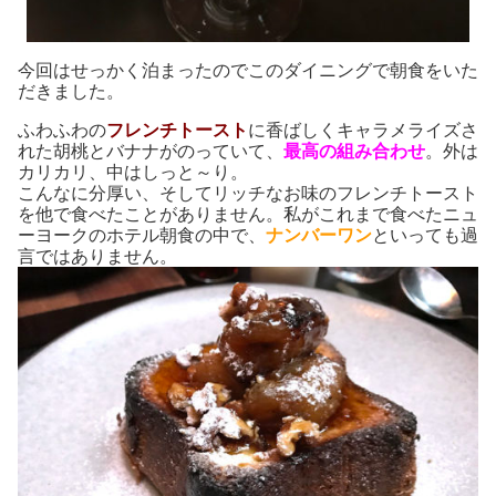
今回はせっかく泊まったのでこのダイニングで朝食をいた
だきました。
ふわふわの
フレンチトースト
に香ばしくキャラメライズさ
れた胡桃とバナナがのっていて、
最高の組み合わせ
。外は
カリカリ、中はしっと～り。
こんなに分厚い、そしてリッチなお味のフレンチトースト
を他で食べたことがありません。私がこれまで食べたニュ
ーヨークのホテル朝食の中で、
ナンバーワン
といっても過
言ではありません。