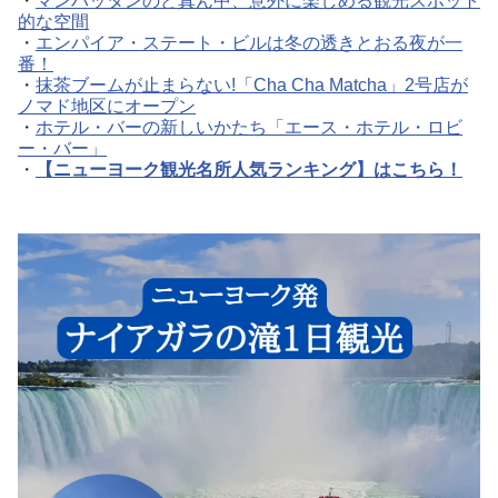
・
マンハッタンのど真ん中、意外に楽しめる観光スポット
的な空間
・
エンパイア・ステート・ビルは冬の透きとおる夜が一
番！
・
抹茶ブームが止まらない!「Cha Cha Matcha」2号店が
ノマド地区にオープン
・
ホテル・バーの新しいかたち「エース・ホテル・ロビ
ー・バー」
・
【ニューヨーク観光名所人気ランキング】はこちら！