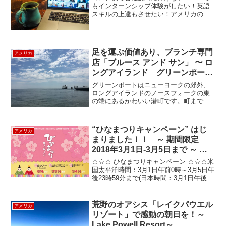
もインターンシップ体験がしたい！英語
スキルの上達もさせたい！アメリカの学
生達と交流したい！ウォルトディズニー
に興味がある！そんな希望を世界中どこ
にいてもオンラインで参加できる就業体
験が2021年3月22日...
足を運ぶ価値あり、ブランチ専門
アメリカ
店「ブルース アンド サン」 〜 ロ
ングアイランド グリーンポート
～
グリーンポートはニューヨークの郊外、
ロングアイランドのノースフォークの東
の端にあるかわいい港町です。町までの
道沿いには、数々のワイナリーが点在し
ます。ニューヨークから、車で２、３時
間。週末の日帰りドライブ旅行にぴった
“ひなまつりキャンペーン” はじ
アメリカ
りの町です。今回行ってき...
まりました！！ ～ 期間限定
2018年3月1日-3月5日まで ～ 米
国太平洋時間
☆☆☆ ひなまつりキャンペーン ☆☆☆米
国太平洋時間：3月1日午前0時～3月5日午
後23時59分まで(日本時間：3月1日午後17
時～3月6日午後16時59分)↓↓↓ キャンペー
ン内容はこちら ↓↓↓ 1. 全商品6%オ
フ！！！(※一部除外品...
荒野のオアシス「レイクパウエル
アメリカ
リゾート」で感動の朝日を！～
Lake Powell Resort～